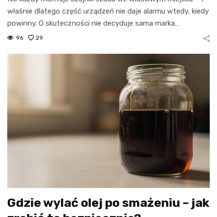
właśnie dlatego część urządzeń nie daje alarmu wtedy, kiedy
powinny. O skuteczności nie decyduje sama marka…
96
29
Gdzie wylać olej po smażeniu – jak