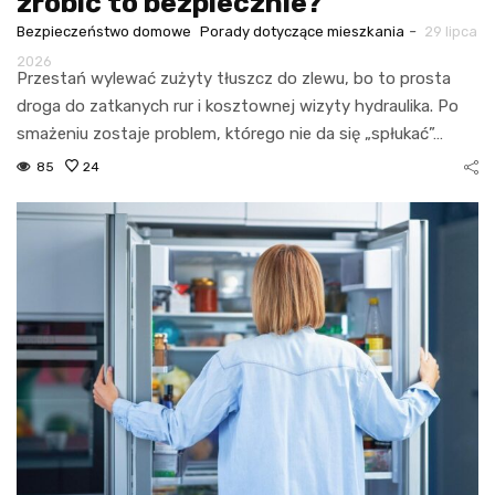
zrobić to bezpiecznie?
-
Bezpieczeństwo domowe
Porady dotyczące mieszkania
29 lipca
2026
Przestań wylewać zużyty tłuszcz do zlewu, bo to prosta
droga do zatkanych rur i kosztownej wizyty hydraulika. Po
smażeniu zostaje problem, którego nie da się „spłukać”…
85
24