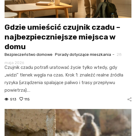
Gdzie umieścić czujnik czadu –
najbezpieczniejsze miejsca w
domu
-
Bezpieczeństwo domowe
Porady dotyczące mieszkania
28
maja 2026
Czujnik czadu potrafi uratować życie tylko wtedy, gdy
„widzi” tlenek węgla na czas. Krok 1: znaleźć realne źródła
ryzyka (urządzenia spalające paliwo i trasy przepływu
powietrza).…
513
115