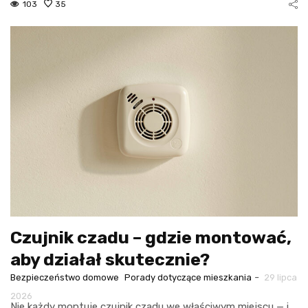
103
35
Czujnik czadu – gdzie montować,
aby działał skutecznie?
-
Bezpieczeństwo domowe
Porady dotyczące mieszkania
29 lipca
2026
Nie każdy montuje czujnik czadu we właściwym miejscu — i