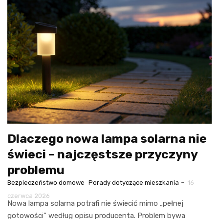
Dlaczego nowa lampa solarna nie
świeci – najczęstsze przyczyny
problemu
-
Bezpieczeństwo domowe
Porady dotyczące mieszkania
16
czerwca 2026
Nowa lampa solarna potrafi nie świecić mimo „pełnej
gotowości” według opisu producenta. Problem bywa