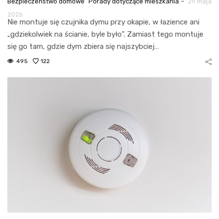
-
Bezpieczeństwo domowe
Porady dotyczące mieszkania
29 maja
2026
Nie montuje się czujnika dymu przy okapie, w łazience ani
„gdziekolwiek na ścianie, byle było”. Zamiast tego montuje
się go tam, gdzie dym zbiera się najszybciej…
495
122