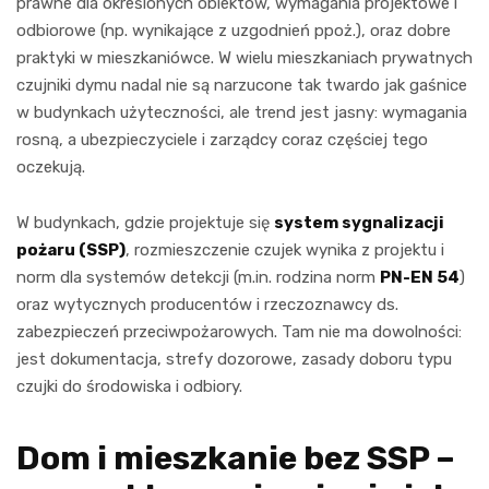
prawne dla określonych obiektów, wymagania projektowe i
odbiorowe (np. wynikające z uzgodnień ppoż.), oraz dobre
praktyki w mieszkaniówce. W wielu mieszkaniach prywatnych
czujniki dymu nadal nie są narzucone tak twardo jak gaśnice
w budynkach użyteczności, ale trend jest jasny: wymagania
rosną, a ubezpieczyciele i zarządcy coraz częściej tego
oczekują.
W budynkach, gdzie projektuje się
system sygnalizacji
pożaru (SSP)
, rozmieszczenie czujek wynika z projektu i
norm dla systemów detekcji (m.in. rodzina norm
PN-EN 54
)
oraz wytycznych producentów i rzeczoznawcy ds.
zabezpieczeń przeciwpożarowych. Tam nie ma dowolności:
jest dokumentacja, strefy dozorowe, zasady doboru typu
czujki do środowiska i odbiory.
Dom i mieszkanie bez SSP –