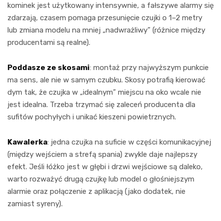
kominek jest użytkowany intensywnie, a fałszywe alarmy się
zdarzają, czasem pomaga przesunięcie czujki o 1–2 metry
lub zmiana modelu na mniej „nadwrażliwy” (różnice między
producentami są realne).
Poddasze ze skosami
: montaż przy najwyższym punkcie
ma sens, ale nie w samym czubku. Skosy potrafią kierować
dym tak, że czujka w „idealnym” miejscu na oko wcale nie
jest idealna. Trzeba trzymać się zaleceń producenta dla
sufitów pochyłych i unikać kieszeni powietrznych.
Kawalerka
: jedna czujka na suficie w części komunikacyjnej
(między wejściem a strefą spania) zwykle daje najlepszy
efekt. Jeśli łóżko jest w głębi i drzwi wejściowe są daleko,
warto rozważyć drugą czujkę lub model o głośniejszym
alarmie oraz połączenie z aplikacją (jako dodatek, nie
zamiast syreny).