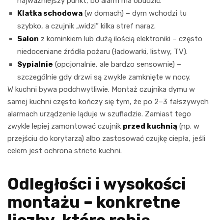
najważniejszy punkt, bo alarm ma obudzić.
Klatka schodowa
(w domach) – dym wchodzi tu
szybko, a czujnik „widzi” kilka stref naraz.
Salon
z kominkiem lub dużą ilością elektroniki – często
niedoceniane źródła pożaru (ładowarki, listwy, TV).
Sypialnie
(opcjonalnie, ale bardzo sensownie) –
szczególnie gdy drzwi są zwykle zamknięte w nocy.
W kuchni bywa podchwytliwie. Montaż czujnika dymu w
samej kuchni często kończy się tym, że po 2–3 fałszywych
alarmach urządzenie ląduje w szufladzie. Zamiast tego
zwykle lepiej zamontować czujnik
przed kuchnią
(np. w
przejściu do korytarza) albo zastosować czujkę ciepła, jeśli
celem jest ochrona stricte kuchni.
Odległości i wysokości
montażu – konkretne