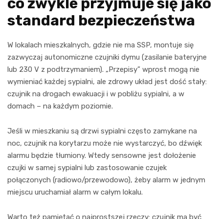
co zwykle przyjmuje się jako
standard bezpieczeństwa
W lokalach mieszkalnych, gdzie nie ma SSP, montuje się
zazwyczaj autonomiczne czujniki dymu (zasilanie bateryjne
lub 230 V z podtrzymaniem). „Przepisy” wprost mogą nie
wymieniać każdej sypialni, ale zdrowy układ jest dość stały:
czujnik na drogach ewakuacji i w pobliżu sypialni, a w
domach – na każdym poziomie.
Jeśli w mieszkaniu są drzwi sypialni często zamykane na
noc, czujnik na korytarzu może nie wystarczyć, bo dźwięk
alarmu będzie tłumiony. Wtedy sensowne jest dołożenie
czujki w samej sypialni lub zastosowanie czujek
połączonych (radiowo/przewodowo), żeby alarm w jednym
miejscu uruchamiał alarm w całym lokalu.
Warto też pamiętać o najprostszej rzeczy: czujnik ma być