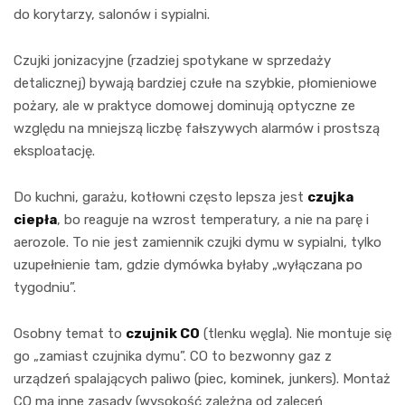
do korytarzy, salonów i sypialni.
Czujki jonizacyjne (rzadziej spotykane w sprzedaży
detalicznej) bywają bardziej czułe na szybkie, płomieniowe
pożary, ale w praktyce domowej dominują optyczne ze
względu na mniejszą liczbę fałszywych alarmów i prostszą
eksploatację.
Do kuchni, garażu, kotłowni często lepsza jest
czujka
ciepła
, bo reaguje na wzrost temperatury, a nie na parę i
aerozole. To nie jest zamiennik czujki dymu w sypialni, tylko
uzupełnienie tam, gdzie dymówka byłaby „wyłączana po
tygodniu”.
Osobny temat to
czujnik CO
(tlenku węgla). Nie montuje się
go „zamiast czujnika dymu”. CO to bezwonny gaz z
urządzeń spalających paliwo (piec, kominek, junkers). Montaż
CO ma inne zasady (wysokość zależna od zaleceń