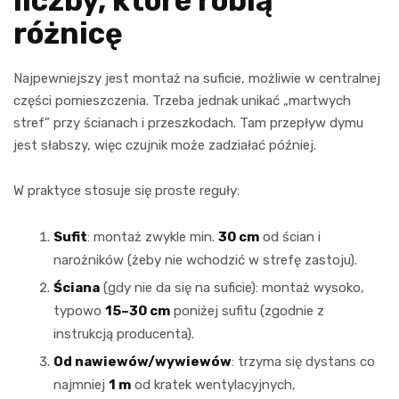
liczby, które robią
różnicę
Najpewniejszy jest montaż na suficie, możliwie w centralnej
części pomieszczenia. Trzeba jednak unikać „martwych
stref” przy ścianach i przeszkodach. Tam przepływ dymu
jest słabszy, więc czujnik może zadziałać później.
W praktyce stosuje się proste reguły:
Sufit
: montaż zwykle min.
30 cm
od ścian i
narożników (żeby nie wchodzić w strefę zastoju).
Ściana
(gdy nie da się na suficie): montaż wysoko,
typowo
15–30 cm
poniżej sufitu (zgodnie z
instrukcją producenta).
Od nawiewów/wywiewów
: trzyma się dystans co
najmniej
1 m
od kratek wentylacyjnych,