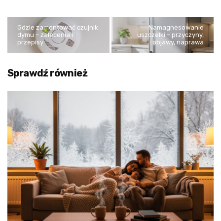
Gdzie zamontować czujnik
Namagnesowanie
dymu – zalecenia i
uszczelki – przyczyny,
przepisy
objawy, naprawa
Sprawdź również