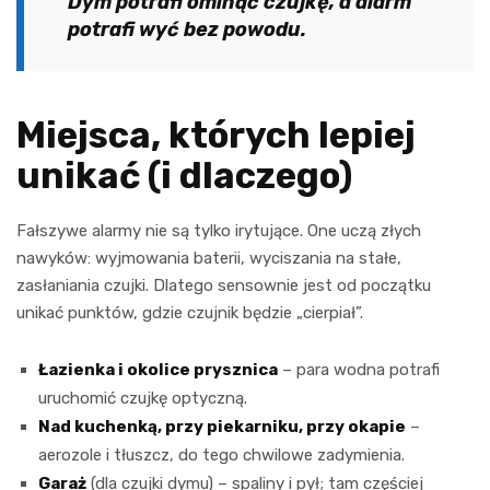
Dym potrafi ominąć czujkę, a alarm
potrafi wyć bez powodu.
Miejsca, których lepiej
unikać (i dlaczego)
Fałszywe alarmy nie są tylko irytujące. One uczą złych
nawyków: wyjmowania baterii, wyciszania na stałe,
zasłaniania czujki. Dlatego sensownie jest od początku
unikać punktów, gdzie czujnik będzie „cierpiał”.
Łazienka i okolice prysznica
– para wodna potrafi
uruchomić czujkę optyczną.
Nad kuchenką, przy piekarniku, przy okapie
–
aerozole i tłuszcz, do tego chwilowe zadymienia.
Garaż
(dla czujki dymu) – spaliny i pył; tam częściej