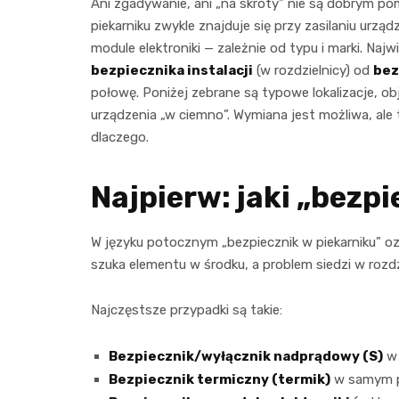
Ani zgadywanie, ani „na skróty” nie są dobrym pom
piekarniku zwykle znajduje się przy zasilaniu urząd
module elektroniki — zależnie od typu i marki. Naj
bezpiecznika instalacji
(w rozdzielnicy) od
bez
połowę. Poniżej zebrane są typowe lokalizacje, o
urządzenia „w ciemno”. Wymiana jest możliwa, ale 
dlaczego.
Najpierw: jaki „bezp
W języku potocznym „bezpiecznik w piekarniku” ozn
szuka elementu w środku, a problem siedzi w rozdz
Najczęstsze przypadki są takie:
Bezpiecznik/wyłącznik nadprądowy (S)
w 
Bezpiecznik termiczny (termik)
w samym pi