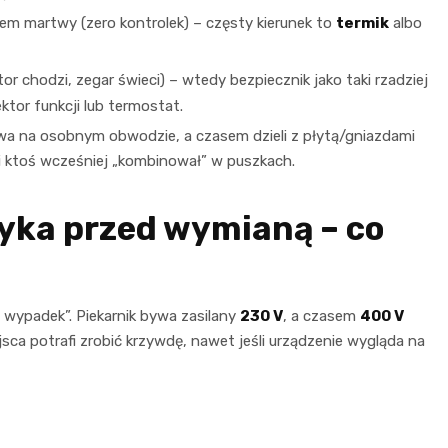
łkiem martwy (zero kontrolek) – częsty kierunek to
termik
albo
lator chodzi, zegar świeci) – wtedy bezpiecznik jako taki rzadziej
ektor funkcji lub termostat.
wa na osobnym obwodzie, a czasem dzieli z płytą/gniazdami
i ktoś wcześniej „kombinował” w puszkach.
yka przed wymianą – co
 wypadek”. Piekarnik bywa zasilany
230 V
, a czasem
400 V
sca potrafi zrobić krzywdę, nawet jeśli urządzenie wygląda na