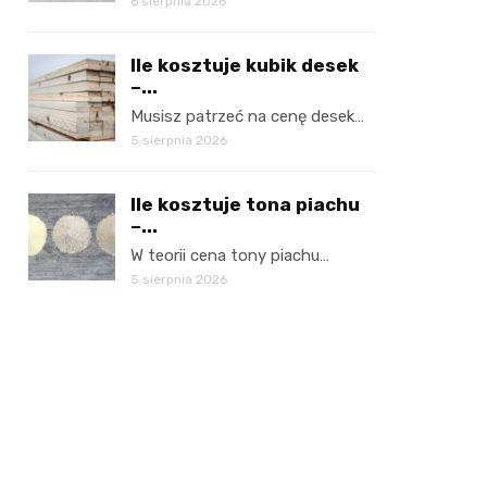
6 sierpnia 2026
Ile kosztuje kubik desek
–...
Musisz patrzeć na cenę desek…
5 sierpnia 2026
Ile kosztuje tona piachu
–...
W teorii cena tony piachu…
5 sierpnia 2026