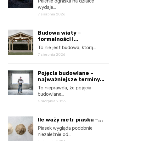
Palenie ogniska na działce
wydaje…
7 sierpnia 2026
Budowa wiaty –
formalności i...
To nie jest budowa, którą…
7 sierpnia 2026
Pojęcia budowlane –
najważniejsze terminy...
To nieprawda, że pojęcia
budowlane…
6 sierpnia 2026
Ile waży metr piasku –...
Piasek wygląda podobnie
niezależnie od…