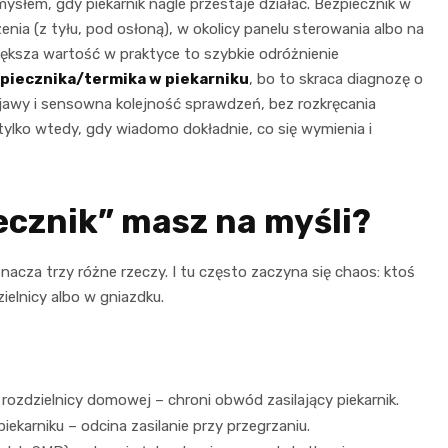
ysłem, gdy piekarnik nagle przestaje działać. Bezpiecznik w
zenia (z tyłu, pod osłoną), w okolicy panelu sterowania albo na
większa wartość w praktyce to szybkie odróżnienie
piecznika/termika w piekarniku
, bo to skraca diagnozę o
bjawy i sensowna kolejność sprawdzeń, bez rozkręcania
tylko wtedy, gdy wiadomo dokładnie, co się wymienia i
iecznik” masz na myśli?
acza trzy różne rzeczy. I tu często zaczyna się chaos: ktoś
ielnicy albo w gniazdku.
rozdzielnicy domowej – chroni obwód zasilający piekarnik.
ekarniku – odcina zasilanie przy przegrzaniu.