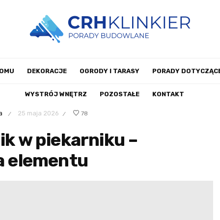
DOMU
DEKORACJE
OGRODY I TARASY
PORADY DOTYCZĄCE
WYSTRÓJ WNĘTRZ
POZOSTAŁE
KONTAKT
a
25 maja 2026
78
/
/
ik w piekarniku –
na elementu