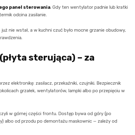
ego panel sterowania
. Gdy ten wentylator padnie lub kratki
termik odcina zasilanie.
tem już nie wstał, a w kuchni czuć było mocne grzanie obudowy,
prawdzenia.
płyta sterująca) – za
ez elektronikę: zasilacz, przekaźniki, czujniki. Bezpiecznik
kolicach grzałek, wentylatorów, lampki albo po przepięciu w
 czyli w górnej części frontu. Dostęp bywa od góry (po
ywy) albo od przodu po demontażu maskownic — zależy od