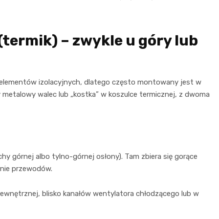
termik) – zwykle u góry lub
 elementów izolacyjnych, dlatego często montowany jest w
ły metalowy walec lub „kostka” w koszulce termicznej, z dwoma
chy górnej albo tylno-górnej osłony). Tam zbiera się gorące
enie przewodów.
ewnętrznej, blisko kanałów wentylatora chłodzącego lub w