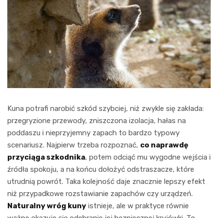
Kuna potrafi narobić szkód szybciej, niż zwykle się zakłada:
przegryzione przewody, zniszczona izolacja, hałas na
poddaszu i nieprzyjemny zapach to bardzo typowy
scenariusz. Najpierw trzeba rozpoznać,
co naprawdę
przyciąga szkodnika
, potem odciąć mu wygodne wejścia i
źródła spokoju, a na końcu dołożyć odstraszacze, które
utrudnią powrót. Taka kolejność daje znacznie lepszy efekt
niż przypadkowe rozstawianie zapachów czy urządzeń.
Naturalny wróg kuny
istnieje, ale w praktyce równie
ważne okazuje się odebranie jej bezpiecznej kryjówki. To