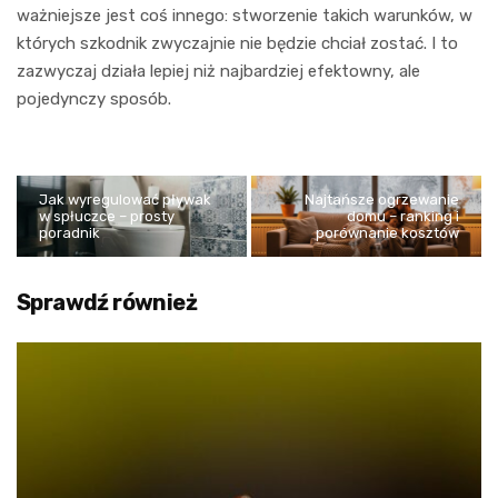
ważniejsze jest coś innego: stworzenie takich warunków, w
których szkodnik zwyczajnie nie będzie chciał zostać. I to
zazwyczaj działa lepiej niż najbardziej efektowny, ale
pojedynczy sposób.
Jak wyregulować pływak
Najtańsze ogrzewanie
w spłuczce – prosty
domu – ranking i
poradnik
porównanie kosztów
Sprawdź również