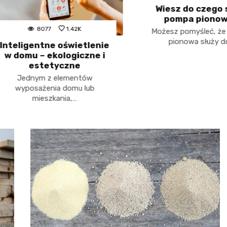
Wiesz do czego słu
pompa pionowa?
8077
1.42K
Możesz pomyśleć, że po
pionowa służy do…
eligentne oświetlenie
domu – ekologiczne i
estetyczne
Jednym z elementów
wyposażenia domu lub
mieszkania,…