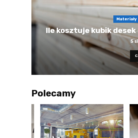
Materiały
Ile kosztuje kubik desek
5 s
C
Polecamy