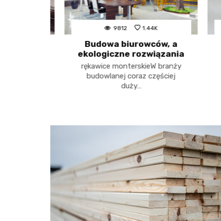
9812
1.44K
K
Budowa biurowców, a
Int
jny –
ekologiczne rozwiązania
w 
okiej
enie
rękawice monterskieW branży
budowlanej coraz częściej
któw
duży…
ą z