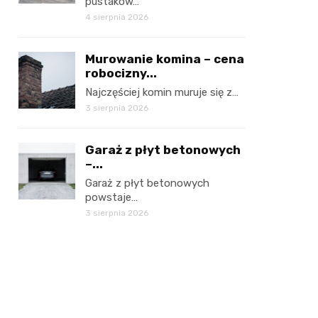
pustaków…
4 sierpnia 2026
Murowanie komina – cena
robocizny...
Najczęściej komin muruje się z…
3 sierpnia 2026
Garaż z płyt betonowych
–...
Garaż z płyt betonowych
powstaje…
3 sierpnia 2026