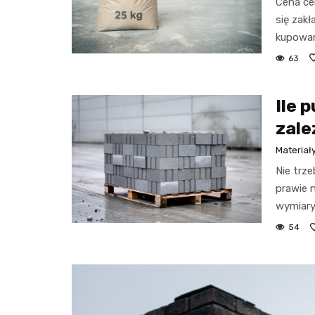
Cena ce
się zak
kupowan
63
Ile 
zale
Materiał
Nie trze
prawie 
wymiary
54