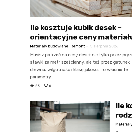
Ile kosztuje kubik desek –
orientacyjne ceny materiał
-
Materiały budowlane
Remont
5 sierpnia 2026
Musisz patrzeć na cenę desek nie tylko przez pry
stawki za metr sześcienny, ale też przez gatunek
drewna, wilgotność i klasę jakości. To właśnie te
parametry…
25
6
Ile 
rodz
Materiał