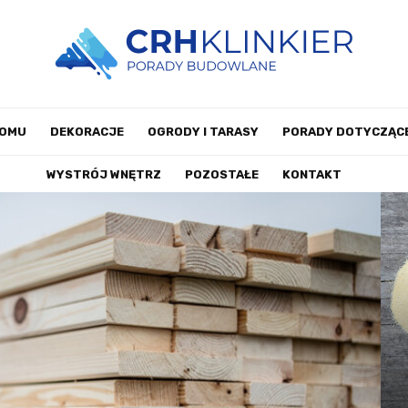
DOMU
DEKORACJE
OGRODY I TARASY
PORADY DOTYCZĄCE
WYSTRÓJ WNĘTRZ
POZOSTAŁE
KONTAKT