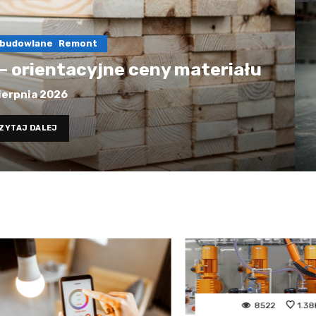
 budowlane
Remont
 – orientacyjne ceny materiału
ierpnia 2026
ZYTAJ DALEJ
8522
1.38K