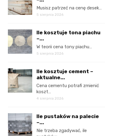
Musisz patrzeć na cenę desek…
5 sierpnia 2026
Ile kosztuje tona piachu
–...
W teorii cena tony piachu…
5 sierpnia 2026
Ile kosztuje cement –
aktualne...
Cena cementu potrafi zmienić
koszt…
4 sierpnia 2026
Ile pustaków na palecie
–...
Nie trzeba zgadywać, ile