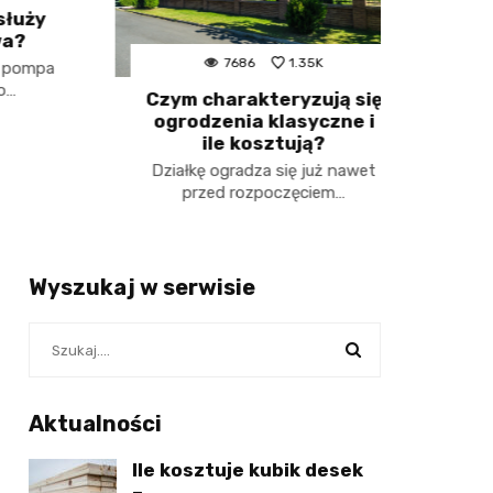
ży
7686
1.35K
mpa
Jak 
Czym charakteryzują się
ogrodzenia klasyczne i
ile kosztują?
Jak wyk
z 
Działkę ogradza się już nawet
przed rozpoczęciem…
Wyszukaj w serwisie
Aktualności
Ile kosztuje kubik desek
–...