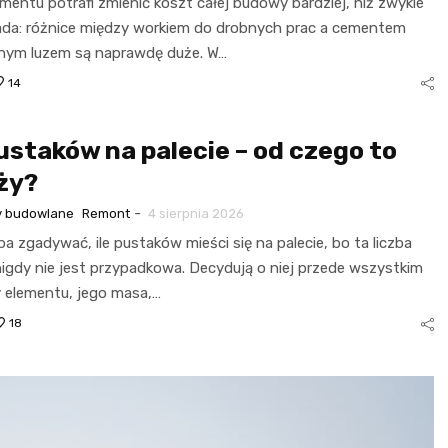
mentu potrafi zmienić koszt całej budowy bardziej, niż zwykle
łada: różnice między workiem do drobnych prac a cementem
ym luzem są naprawdę duże. W…
14
pustaków na palecie – od czego to
ży?
-
y budowlane
Remont
4 sierpnia 2026
ba zgadywać, ile pustaków mieści się na palecie, bo ta liczba
nigdy nie jest przypadkowa. Decydują o niej przede wszystkim
 elementu, jego masa,…
18