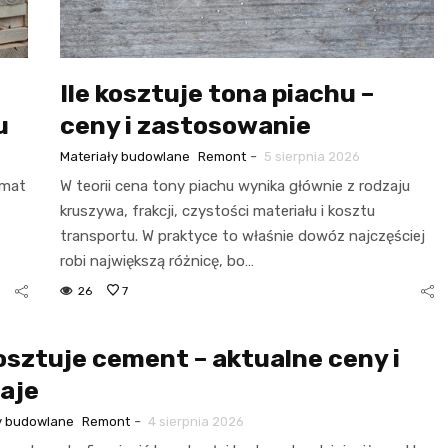
Ile kosztuje tona piachu –
u
ceny i zastosowanie
-
Materiały budowlane
Remont
5 sierpnia 2026
zmat
W teorii cena tony piachu wynika głównie z rodzaju
kruszywa, frakcji, czystości materiału i kosztu
transportu. W praktyce to właśnie dowóz najczęściej
robi największą różnicę, bo…
26
7
kosztuje cement – aktualne ceny i
aje
-
y budowlane
Remont
4 sierpnia 2026