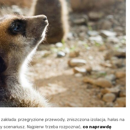
ę zakłada: przegryzione przewody, zniszczona izolacja, hałas na
 scenariusz. Najpierw trzeba rozpoznać,
co naprawdę