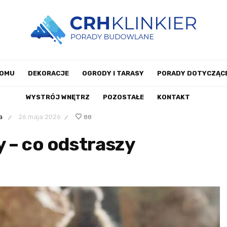
DOMU
DEKORACJE
OGRODY I TARASY
PORADY DOTYCZĄCE
WYSTRÓJ WNĘTRZ
POZOSTAŁE
KONTAKT
a
26 maja 2026
88
/
/
 – co odstraszy