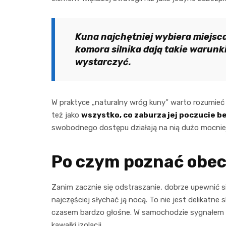
Kuna najchętniej wybiera miejsca 
komora silnika dają takie warunk
wystarczyć.
W praktyce „naturalny wróg kuny” warto rozumieć sz
też jako
wszystko, co zaburza jej poczucie 
swobodnego dostępu działają na nią dużo mocniej 
Po czym poznać obe
Zanim zacznie się odstraszanie, dobrze upewnić s
najczęściej słychać ją nocą. To nie jest delikatne s
czasem bardzo głośne. W samochodzie sygnałem 
kawałki izolacji.