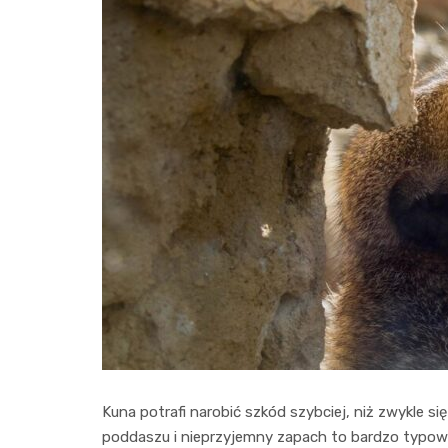
Kuna potrafi narobić szkód szybciej, niż zwykle si
poddaszu i nieprzyjemny zapach to bardzo typowy