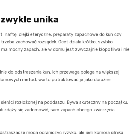
 zwykle unika
t, naftę, olejki eteryczne, preparaty zapachowe do kun czy
e trzeba zachować rozsądek. Ocet działa krótko, szybko
 ma mocny zapach, ale w domu jest zwyczajnie kłopotliwa i nie
lnie do odstraszania kun. Ich przewaga polega na większej
ę domowych metod, warto potraktować je jako doraźne
ej sierści rozłożonej na poddaszu. Bywa skuteczny na początku,
nak zdąży się zadomowić, sam zapach obcego zwierzęcia
traszacze mogą ograniczyć ryzyko, ale jeśli komora silnika