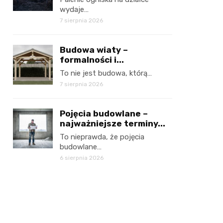
wydaje…
7 sierpnia 2026
Budowa wiaty –
formalności i...
To nie jest budowa, którą…
7 sierpnia 2026
Pojęcia budowlane –
najważniejsze terminy...
To nieprawda, że pojęcia
budowlane…
6 sierpnia 2026