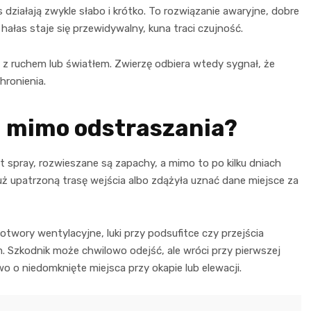
działają zwykle słabo i krótko. To rozwiązanie awaryjne, dobre
 hałas staje się przewidywalny, kuna traci czujność.
z ruchem lub światłem. Zwierzę odbiera wtedy sygnał, że
hronienia.
 mimo odstraszania?
 spray, rozwieszane są zapachy, a mimo to po kilku dniach
uż upatrzoną trasę wejścia albo zdążyła uznać dane miejsce za
otwory wentylacyjne, luki przy podsufitce czy przejścia
m. Szkodnik może chwilowo odejść, ale wróci przy pierwszej
o o niedomknięte miejsca przy okapie lub elewacji.