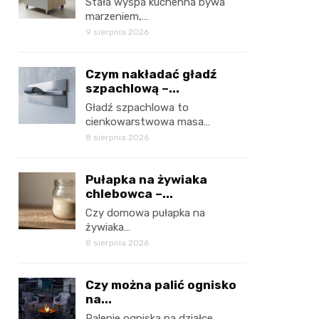
Stała wyspa kuchenna bywa
marzeniem,…
9 sierpnia 2026
Czym nakładać gładź
szpachlową –...
Gładź szpachlowa to
cienkowarstwowa masa…
8 sierpnia 2026
Pułapka na żywiaka
chlebowca –...
Czy domowa pułapka na
żywiaka…
8 sierpnia 2026
Czy można palić ognisko
na...
Palenie ogniska na działce