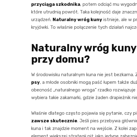
przyciąga szkodnika
, potem odciąć mu wygodne
które utrudnią powrót. Taka kolejność daje znacz
urządzeń.
Naturalny wróg kuny
istnieje, ale w 
kryjówki. To właśnie połączenie tych działań najcz
Naturalny wróg kuny 
przy domu?
W środowisku naturalnym kuna nie jest bezkarna. Z
psy
, a młode osobniki mogą paść łupem także d
obecność „naturalnego wroga” rzadko rozwiązuje s
wybiera takie zakamarki, gdzie żaden drapieżnik n
Właśnie dlatego często pojawia się pytanie, czy 
zawsze skutecznie
. Jeśli pies przebywa głów
kuna i tak znajdzie moment na wejście. Z kolei za
element większej strategii niż jako jedyne zabezpi