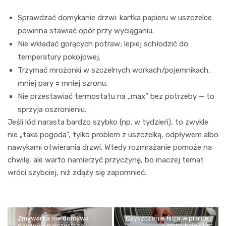
Sprawdzać domykanie drzwi: kartka papieru w uszczelce
powinna stawiać opór przy wyciąganiu.
Nie wkładać gorących potraw; lepiej schłodzić do
temperatury pokojowej.
Trzymać mrożonki w szczelnych workach/pojemnikach,
mniej pary = mniej szronu.
Nie przestawiać termostatu na „max” bez potrzeby — to
sprzyja oszronieniu.
Jeśli lód narasta bardzo szybko (np. w tydzień), to zwykle
nie „taka pogoda”, tylko problem z uszczelką, odpływem albo
nawykami otwierania drzwi. Wtedy rozmrażanie pomoże na
chwilę, ale warto namierzyć przyczynę, bo inaczej temat
wróci szybciej, niż zdąży się zapomnieć.
Zmywarka nie domywa
Czyszczenie filtra w pralce
naczyń – najczęstsze
– instrukcja dla