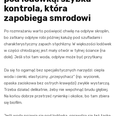
kontrola, która
zapobiega smrodowi
Po rozmrażaniu warto poświęcić chwilę na odpływ skroplin,
bo zatkany odpływ robi później kałużę pod szufladami i
charakterystyczny zapach stęchlizny. W większości lodówek
w części chłodzącej jest mały otwór w tylnej ściance (na
dole). Jeśli stoi tam woda, odpływ może być przytkany.
Da się to ogarnąć bez specjalistycznych narzędzi: ciepła
woda i cienki, elastyczny „przepychacz” (np. wyciorek,
opaska zaciskowa bez ostrych krawędzi) zwykle wystarczą.
Trzeba działać delikatnie, żeby nie wepchnąć brudu głębiej.
Na końcu dobrze przetrzeć rynienkę i okolice, bo tam zbiera
się biofilm.
Jeśli woda pojawia się pod lodówką, sprawdza się też tackę