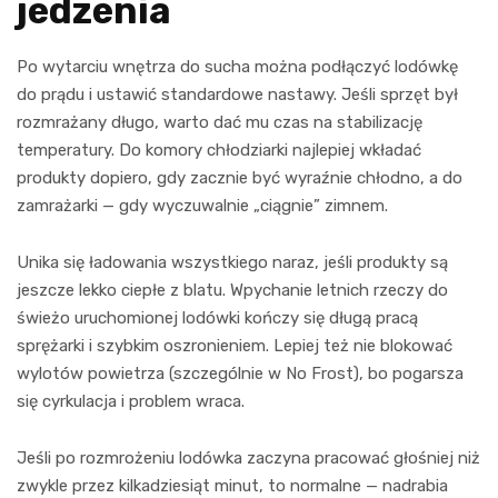
jedzenia
Po wytarciu wnętrza do sucha można podłączyć lodówkę
do prądu i ustawić standardowe nastawy. Jeśli sprzęt był
rozmrażany długo, warto dać mu czas na stabilizację
temperatury. Do komory chłodziarki najlepiej wkładać
produkty dopiero, gdy zacznie być wyraźnie chłodno, a do
zamrażarki — gdy wyczuwalnie „ciągnie” zimnem.
Unika się ładowania wszystkiego naraz, jeśli produkty są
jeszcze lekko ciepłe z blatu. Wpychanie letnich rzeczy do
świeżo uruchomionej lodówki kończy się długą pracą
sprężarki i szybkim oszronieniem. Lepiej też nie blokować
wylotów powietrza (szczególnie w No Frost), bo pogarsza
się cyrkulacja i problem wraca.
Jeśli po rozmrożeniu lodówka zaczyna pracować głośniej niż
zwykle przez kilkadziesiąt minut, to normalne — nadrabia