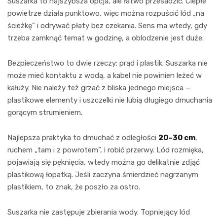
Suszarka to najszybsza opcja, ale łatwo przesadzić. Ciepłe
powietrze działa punktowo, więc można rozpuścić lód „na
ścieżkę” i odrywać płaty bez czekania. Sens ma wtedy, gdy
trzeba zamknąć temat w godzinę, a oblodzenie jest duże.
Bezpieczeństwo to dwie rzeczy: prąd i plastik. Suszarka nie
może mieć kontaktu z wodą, a kabel nie powinien leżeć w
kałuży. Nie należy też grzać z bliska jednego miejsca —
plastikowe elementy i uszczelki nie lubią długiego dmuchania
gorącym strumieniem.
Najlepsza praktyka to dmuchać z odległości
20–30 cm
,
ruchem „tam i z powrotem”, i robić przerwy. Lód rozmięka,
pojawiają się pęknięcia, wtedy można go delikatnie zdjąć
plastikową łopatką. Jeśli zaczyna śmierdzieć nagrzanym
plastikiem, to znak, że poszło za ostro.
Suszarka nie zastępuje zbierania wody. Topniejący lód