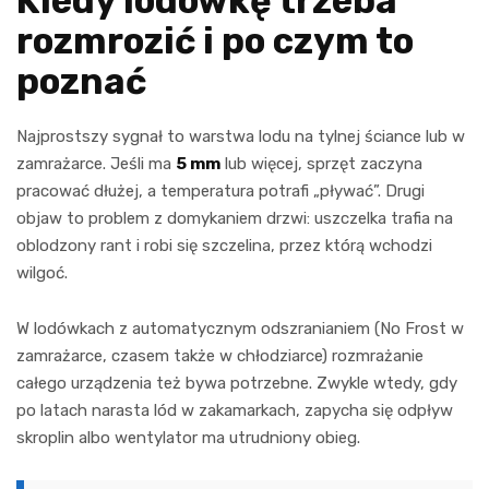
Kiedy lodówkę trzeba
rozmrozić i po czym to
poznać
Najprostszy sygnał to warstwa lodu na tylnej ściance lub w
zamrażarce. Jeśli ma
5 mm
lub więcej, sprzęt zaczyna
pracować dłużej, a temperatura potrafi „pływać”. Drugi
objaw to problem z domykaniem drzwi: uszczelka trafia na
oblodzony rant i robi się szczelina, przez którą wchodzi
wilgoć.
W lodówkach z automatycznym odszranianiem (No Frost w
zamrażarce, czasem także w chłodziarce) rozmrażanie
całego urządzenia też bywa potrzebne. Zwykle wtedy, gdy
po latach narasta lód w zakamarkach, zapycha się odpływ
skroplin albo wentylator ma utrudniony obieg.