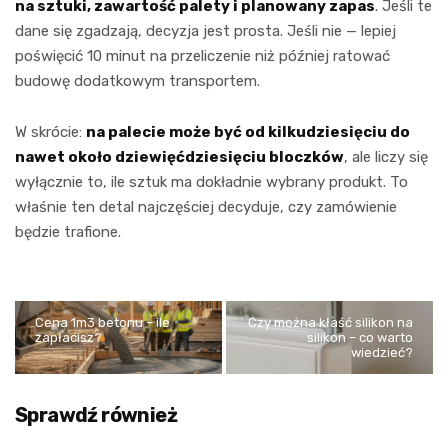
na sztuki, zawartość palety i planowany zapas
. Jeśli te
dane się zgadzają, decyzja jest prosta. Jeśli nie — lepiej
poświęcić 10 minut na przeliczenie niż później ratować
budowę dodatkowym transportem.
W skrócie:
na palecie może być od kilkudziesięciu do
nawet około dziewięćdziesięciu bloczków
, ale liczy się
wyłącznie to, ile sztuk ma dokładnie wybrany produkt. To
właśnie ten detal najczęściej decyduje, czy zamówienie
będzie trafione.
Cena 1m3 betonu – ile
Czy można kłaść silikon na
zapłacisz?
silikon – co warto
wiedzieć?
Sprawdź również