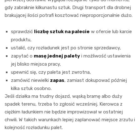
gdy zabraknie kilkunastu sztuk. Drugi transport dla drobnej
brakującej ilości potrafi kosztować nieproporcjonalnie dużo.
sprawdzić
liczbę sztuk na palecie
w ofercie lub karcie
produktu,
ustalić, czy rozładunek jest po stronie sprzedawcy,
zapytać o
masę jednej palety
i możliwość ustawienia
jej blisko miejsca pracy,
upewnić się, czy paleta jest zwrotna,
zamówić niewielki
zapas
, zamiast dokupować później
kilka sztuk osobno.
Jeśli działka ma trudny dojazd, wąską bramę albo duży
spadek terenu, trzeba to zgłosić wcześniej. Kierowca z
ciężkim ładunkiem nie będzie improwizował w ostatniej
chwili. W takich warunkach lepiej zaplanować miejsce zrzutu i
kolejność rozładunku palet.