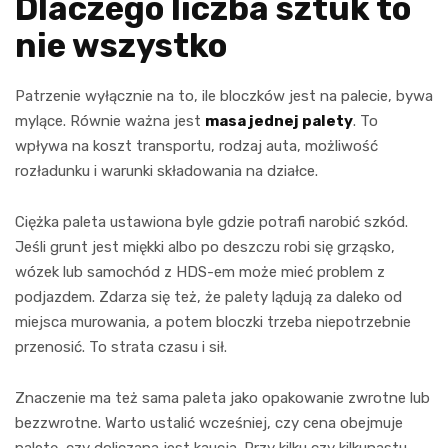
Dlaczego liczba sztuk to
nie wszystko
Patrzenie wyłącznie na to, ile bloczków jest na palecie, bywa
mylące. Równie ważna jest
masa jednej palety
. To
wpływa na koszt transportu, rodzaj auta, możliwość
rozładunku i warunki składowania na działce.
Ciężka paleta ustawiona byle gdzie potrafi narobić szkód.
Jeśli grunt jest miękki albo po deszczu robi się grząsko,
wózek lub samochód z HDS-em może mieć problem z
podjazdem. Zdarza się też, że palety lądują za daleko od
miejsca murowania, a potem bloczki trzeba niepotrzebnie
przenosić. To strata czasu i sił.
Znaczenie ma też sama paleta jako opakowanie zwrotne lub
bezzwrotne. Warto ustalić wcześniej, czy cena obejmuje
paletę, czy doliczana jest kaucja. Przy kilku czy kilkunastu