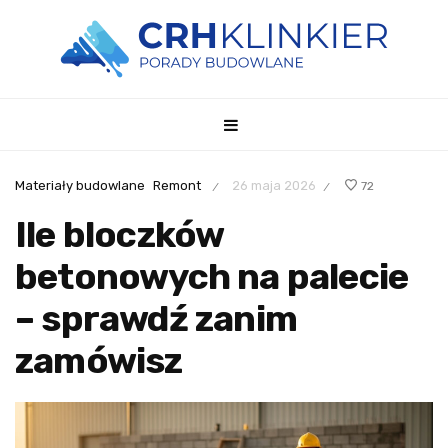
Materiały budowlane
Remont
26 maja 2026
72
/
/
Ile bloczków
betonowych na palecie
– sprawdź zanim
zamówisz