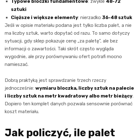
Typowe bloczki fundamentowe
: zwykle
48-72
sztuki
Cięższe i większe elementy
: nierzadko
36-48 sztuk
Jeśli w opisie materiału podana jest tylko liczba palet, a nie
ma liczby sztuk, warto dopytać od razu. To samo dotyczy
sytuacji, gdy sklep pokazuje cenę „za paletę”, ale bez
informacji o zawartości. Taki skrót często wygląda
wygodnie, ale przy porównywaniu ofert potrafi mocno
namieszać.
Dobrą praktyką jest sprawdzanie trzech rzeczy
jednocześnie:
wymiaru bloczka, liczby sztuk na palecie
i liczby sztuk na metr kwadratowy albo metr bieżący
.
Dopiero ten komplet danych pozwala sensownie porównać
koszt materiału.
Jak policzyć, ile palet