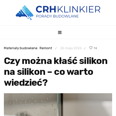
Materiały budowlane
Remont
26 maja 2026
74
/
/
Czy można kłaść silikon
na silikon – co warto
wiedzieć?