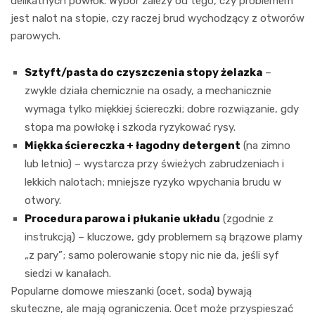
delikatnych powłok. Wybór zależy od tego, czy problemem
jest nalot na stopie, czy raczej brud wychodzący z otworów
parowych.
Sztyft/pasta do czyszczenia stopy żelazka
–
zwykle działa chemicznie na osady, a mechanicznie
wymaga tylko miękkiej ściereczki; dobre rozwiązanie, gdy
stopa ma powłokę i szkoda ryzykować rysy.
Miękka ściereczka + łagodny detergent
(na zimno
lub letnio) – wystarcza przy świeżych zabrudzeniach i
lekkich nalotach; mniejsze ryzyko wpychania brudu w
otwory.
Procedura parowa i płukanie układu
(zgodnie z
instrukcją) – kluczowe, gdy problemem są brązowe plamy
„z pary”; samo polerowanie stopy nic nie da, jeśli syf
siedzi w kanałach.
Popularne domowe mieszanki (ocet, soda) bywają
skuteczne, ale mają ograniczenia. Ocet może przyspieszać