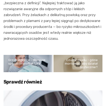
„bezpieczna z definicji”. Najlepiej traktować ją jako
rozwiązanie awaryjne dla odpornych stóp i lekkich
zabrudzeń. Przy żelazkach z delikatną powłoką oraz przy
problemach z plamami z pary lepiej sięgnąć po dedykowane
środki i procedury producenta — bo ryzyko mikrouszkodzeń i
nawracających osadów jest wtedy realnie większe niż
jednorazowa oszczędność czasu.
Grzyb w pralce – domowe
Czujnik czadu – gdzie
sposoby i profilaktyka
montować, aby działał
skutecznie?
Sprawdź również