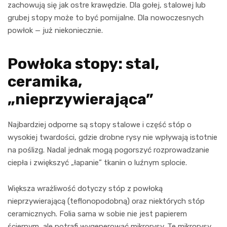
zachowują się jak ostre krawędzie. Dla gołej, stalowej lub
grubej stopy może to być pomijalne. Dla nowoczesnych
powłok — już niekoniecznie.
Powłoka stopy: stal,
ceramika,
„nieprzywierająca”
Najbardziej odporne są stopy stalowe i część stóp o
wysokiej twardości, gdzie drobne rysy nie wpływają istotnie
na poślizg. Nadal jednak mogą pogorszyć rozprowadzanie
ciepła i zwiększyć „łapanie” tkanin o luźnym splocie.
Większa wrażliwość dotyczy stóp z powłoką
nieprzywierającą (teflonopodobną) oraz niektórych stóp
ceramicznych. Folia sama w sobie nie jest papierem
ściernym, ale potrafi wygenerować mikrorysy. Te mikrorysy