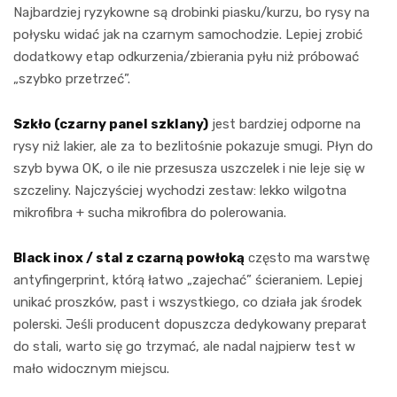
Najbardziej ryzykowne są drobinki piasku/kurzu, bo rysy na
połysku widać jak na czarnym samochodzie. Lepiej zrobić
dodatkowy etap odkurzenia/zbierania pyłu niż próbować
„szybko przetrzeć”.
Szkło (czarny panel szklany)
jest bardziej odporne na
rysy niż lakier, ale za to bezlitośnie pokazuje smugi. Płyn do
szyb bywa OK, o ile nie przesusza uszczelek i nie leje się w
szczeliny. Najczyściej wychodzi zestaw: lekko wilgotna
mikrofibra + sucha mikrofibra do polerowania.
Black inox / stal z czarną powłoką
często ma warstwę
antyfingerprint, którą łatwo „zajechać” ścieraniem. Lepiej
unikać proszków, past i wszystkiego, co działa jak środek
polerski. Jeśli producent dopuszcza dedykowany preparat
do stali, warto się go trzymać, ale nadal najpierw test w
mało widocznym miejscu.