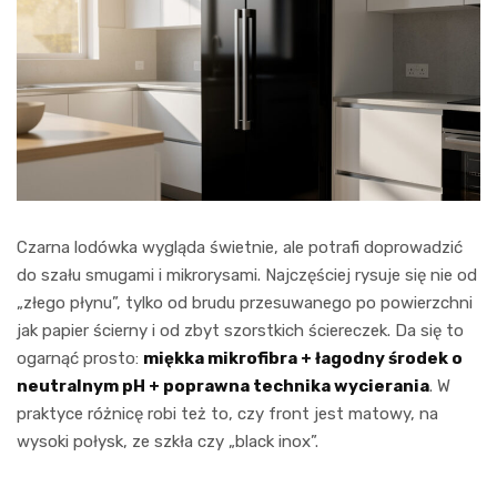
Czarna lodówka wygląda świetnie, ale potrafi doprowadzić
do szału smugami i mikrorysami. Najczęściej rysuje się nie od
„złego płynu”, tylko od brudu przesuwanego po powierzchni
jak papier ścierny i od zbyt szorstkich ściereczek. Da się to
ogarnąć prosto:
miękka mikrofibra + łagodny środek o
neutralnym pH + poprawna technika wycierania
. W
praktyce różnicę robi też to, czy front jest matowy, na
wysoki połysk, ze szkła czy „black inox”.