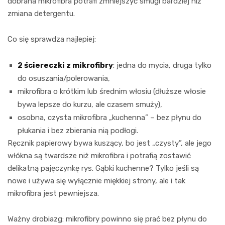
dobrana mikrofibra potrafi zmniejszyć smugi bardziej niż
zmiana detergentu.
Co się sprawdza najlepiej:
2 ściereczki z mikrofibry
: jedna do mycia, druga tylko
do osuszania/polerowania,
mikrofibra o krótkim lub średnim włosiu (dłuższe włosie
bywa lepsze do kurzu, ale czasem smuży),
osobna, czysta mikrofibra „kuchenna” – bez płynu do
płukania i bez zbierania nią podłogi.
Ręcznik papierowy bywa kuszący, bo jest „czysty”, ale jego
włókna są twardsze niż mikrofibra i potrafią zostawić
delikatną pajęczynkę rys. Gąbki kuchenne? Tylko jeśli są
nowe i używa się wyłącznie miękkiej strony, ale i tak
mikrofibra jest pewniejsza.
Ważny drobiazg: mikrofibry powinno się prać bez płynu do