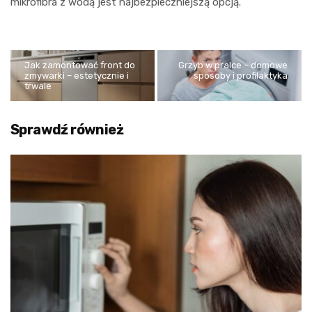
mikrofibra z wodą jest najbezpieczniejszą opcją.
Jak zamontować front do
Grzyb w pralce – domowe
zmywarki – estetycznie i
sposoby i profilaktyka
trwale
Sprawdź również