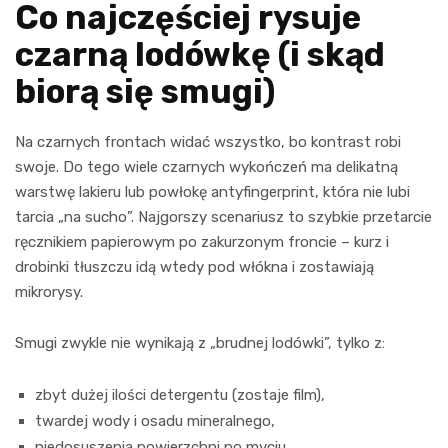
Co najczęściej rysuje
czarną lodówkę (i skąd
biorą się smugi)
Na czarnych frontach widać wszystko, bo kontrast robi
swoje. Do tego wiele czarnych wykończeń ma delikatną
warstwę lakieru lub powłokę antyfingerprint, która nie lubi
tarcia „na sucho”. Najgorszy scenariusz to szybkie przetarcie
ręcznikiem papierowym po zakurzonym froncie – kurz i
drobinki tłuszczu idą wtedy pod włókna i zostawiają
mikrorysy.
Smugi zwykle nie wynikają z „brudnej lodówki”, tylko z:
zbyt dużej ilości detergentu (zostaje film),
twardej wody i osadu mineralnego,
niedosuszenia powierzchni po myciu,