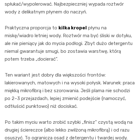
spłukać/wypolerować. Najbezpieczniej wypada roztwór
wody z delikatnym płynem do naczyń.
Praktyczna proporcja to
kilka kropel
płynu na
miskę/wiadro letniej wody. Roztwór ma być śliski w dotyku,
ale nie pieniący jak do mycia podłogi. Zbyt dużo detergentu
niemal gwarantuje smugi, bo zostawia warstwę, którą
potem trzeba „docierać”.
Ten wariant jest dobry dla większości frontów:
lakierowanych, matowych i na wysoki połysk. Warunek: praca
miękką mikrofibrą i bez szorowania. Jeśli plama nie schodzi
po 2–3 przejazdach, lepiej zmienić podejście (namoczyć,
odtłuścić punktowo) niż dociskać.
Po takim myciu warto zrobić szybki „finisz” czystą wodą na
drugiej ściereczce (albo lekko zwilżoną mikrofibrą) i od razu
osuszyć. To ogranicza osad z detergentu i twardej wody.