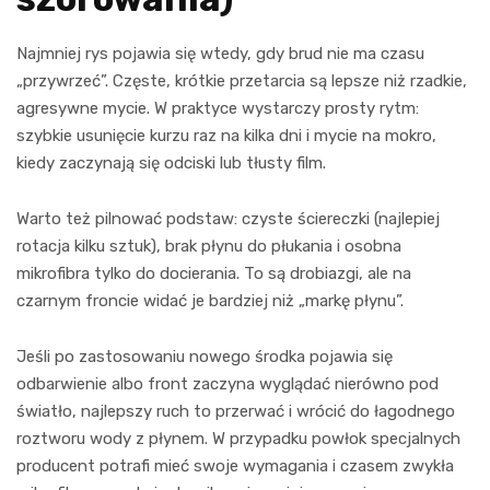
Najmniej rys pojawia się wtedy, gdy brud nie ma czasu
„przywrzeć”. Częste, krótkie przetarcia są lepsze niż rzadkie,
agresywne mycie. W praktyce wystarczy prosty rytm:
szybkie usunięcie kurzu raz na kilka dni i mycie na mokro,
kiedy zaczynają się odciski lub tłusty film.
Warto też pilnować podstaw: czyste ściereczki (najlepiej
rotacja kilku sztuk), brak płynu do płukania i osobna
mikrofibra tylko do docierania. To są drobiazgi, ale na
czarnym froncie widać je bardziej niż „markę płynu”.
Jeśli po zastosowaniu nowego środka pojawia się
odbarwienie albo front zaczyna wyglądać nierówno pod
światło, najlepszy ruch to przerwać i wrócić do łagodnego
roztworu wody z płynem. W przypadku powłok specjalnych
producent potrafi mieć swoje wymagania i czasem zwykła