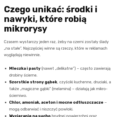
Czego unikać: środki i
nawyki, które robią
mikrorysy
Czasem wystarczy jeden raz, żeby na czerni zostały ślady
„na stałe”. Najczęściej winne są rzeczy, które w reklamach
wyglądają niewinnie.
Mleczka i pasty
(nawet „delikatne”) – często zawierają
drobiny ścierne.
Szorstkie strony gąbek
, czyściki kuchenne, druciaki, a
także „magiczne gąbki” (melamina) – działają jak mikro-
ścierniwo.
Chlor, amoniak, aceton i mocne odtłuszczacze
–
mogą odbarwiać i niszczyć powłoki.
Wycieranie na sucho
brudnej powierzchni oraz