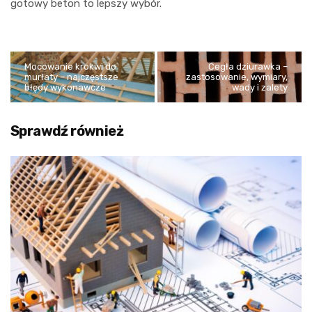
gotowy beton to lepszy wybór.
Mocowanie krokwi do
Cegła dziurawka –
murłaty – najczęstsze
zastosowanie, wymiary,
błędy wykonawcze
wady i zalety
Sprawdź również