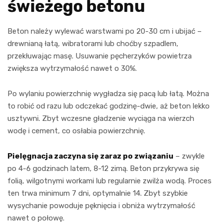
świeżego betonu
Beton należy wylewać warstwami po 20-30 cm i ubijać –
drewnianą łatą, wibratorami lub choćby szpadlem,
przekłuwając masę. Usuwanie pęcherzyków powietrza
zwiększa wytrzymałość nawet o 30%.
Po wylaniu powierzchnię wygładza się pacą lub łatą. Można
to robić od razu lub odczekać godzinę-dwie, aż beton lekko
usztywni. Zbyt wczesne gładzenie wyciąga na wierzch
wodę i cement, co osłabia powierzchnię.
Pielęgnacja zaczyna się zaraz po związaniu
– zwykle
po 4-6 godzinach latem, 8-12 zimą. Beton przykrywa się
folią, wilgotnymi workami lub regularnie zwilża wodą. Proces
ten trwa minimum 7 dni, optymalnie 14. Zbyt szybkie
wysychanie powoduje pęknięcia i obniża wytrzymałość
nawet o połowę.