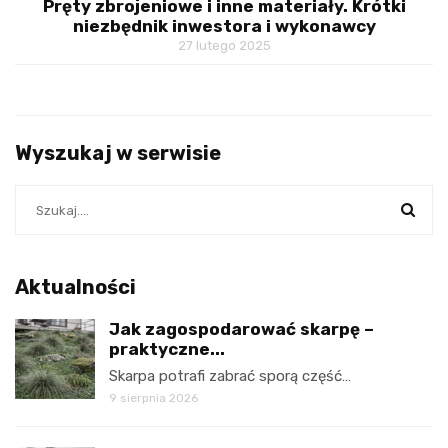
Pręty zbrojeniowe i inne materiały. Krótki
niezbędnik inwestora i wykonawcy
27 lutego 2025
Wyszukaj w serwisie
Aktualności
Jak zagospodarować skarpę –
praktyczne...
Skarpa potrafi zabrać sporą część…
9 sierpnia 2026