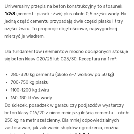
Uniwersalny przepis na beton konstrukcyjny to stosunek
1:2:3
(cement : piasek : żwir) plus około 0,5 części wody. Na
jedną część cementu przypadają dwie części piasku i trzy
części żwiru. To proporcje objętościowe, najwygodniej
mierzyć je wiadrem.
Dla fundamentów i elementów mocno obciążonych stosuje
się beton klasy C20/25 lub C25/30. Receptura na 1 m³:
280-320 kg cementu (około 6-7 worków po 50 kg)
700-750 kg piasku
1100-1200 kg żwiru
160-180 litrów wody
Do ścieżek, posadzek w garażu czy podjazdów wystarczy
beton klasy C16/20 z nieco mniejszą ilością cementu – około
250 kg na metr sześcienny. Dla mniej odpowiedzialnych
zastosowań, jak zalewanie słupków ogrodzenia, można