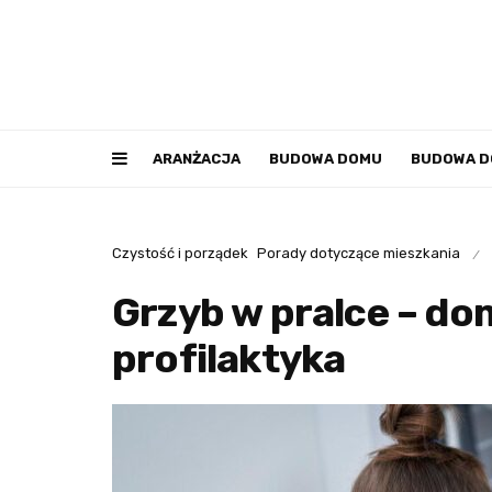
ARANŻACJA
BUDOWA DOMU
BUDOWA 
Czystość i porządek
Porady dotyczące mieszkania
/
Grzyb w pralce – do
profilaktyka