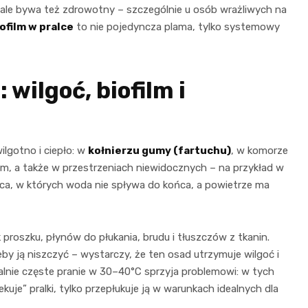
a, ale bywa też zdrowotny – szczególnie u osób wrażliwych na
iofilm w pralce
to nie pojedyncza plama, tylko systemowy
 wilgoć, biofilm i
wilgotno i ciepło: w
kołnierzu gumy (fartuchu)
, w komorze
 a także w przestrzeniach niewidocznych – na przykład w
ejsca, w których woda nie spływa do końca, a powietrze ma
 proszku, płynów do płukania, brudu i tłuszczów z tkanin.
eby ją niszczyć – wystarczy, że ten osad utrzymuje wilgoć i
alnie częste pranie w 30–40°C sprzyja problemowi: w tych
je” pralki, tylko przepłukuje ją w warunkach idealnych dla