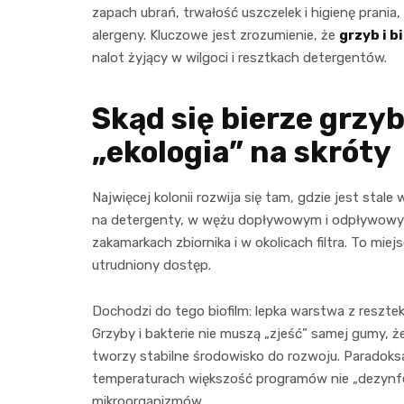
zapach ubrań, trwałość uszczelek i higienę prani
alergeny. Kluczowe jest zrozumienie, że
grzyb i b
nalot żyjący w wilgoci i resztkach detergentów.
Skąd się bierze grzyb:
„ekologia” na skróty
Najwięcej kolonii rozwija się tam, gdzie jest stale 
na detergenty, w wężu dopływowym i odpływowym,
zakamarkach zbiornika i w okolicach filtra. To mi
utrudniony dostęp.
Dochodzi do tego biofilm: lepka warstwa z resztek
Grzyby i bakterie nie muszą „zjeść” samej gumy, ż
tworzy stabilne środowisko do rozwoju. Paradoks
temperaturach większość programów nie „dezynfeku
mikroorganizmów.