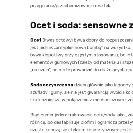
przegrzanie/przechemizowanie resztek.
Ocet i soda: sensowne 
Ocet
(kwas octowy) bywa dobry do rozpuszczania 
jest jednak „antypleśniową bombą” na wszystko. W
bywa kłopotliwy przy częstym stosowaniu, bo i
elementów gumowych (zależy od materiału i stęże
„na czuja”, co może prowadzić do drażniących op
Soda oczyszczona
działa głównie jako łagodny 
szuflady i gumy, ale nie jest gwarancją wybicia kol
skuteczniejsza w połączeniu z mechanicznym szo
Błąd numer jeden: traktowanie octu/sody jako „z
różnicę, bo destabilizuje biofilm i ogranicza pr
często kończą się efektem kosmetycznym: jest lep