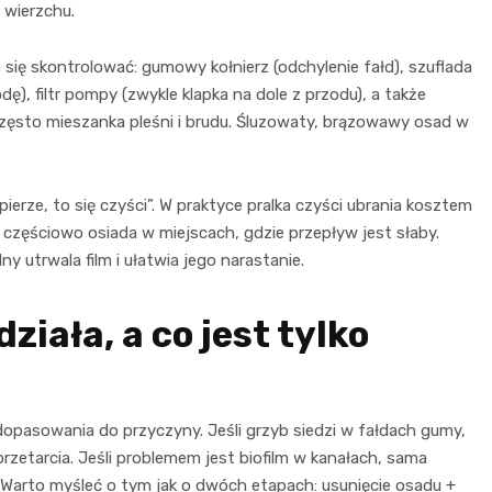
 wierzchu.
a się skontrolować: gumowy kołnierz (odchylenie fałd), szuflada
, filtr pompy (zwykle klapka na dole z przodu), a także
zęsto mieszanka pleśni i brudu. Śluzowaty, brązowawy osad w
ierze, to się czyści”. W praktyce pralka czyści ubrania kosztem
częściowo osiada w miejscach, gdzie przepływ jest słaby.
y utrwala film i ułatwia jego narastanie.
iała, a co jest tylko
pasowania do przyczyny. Jeśli grzyb siedzi w fałdach gumy,
rzetarcia. Jeśli problemem jest biofilm w kanałach, sama
ł. Warto myśleć o tym jak o dwóch etapach: usunięcie osadu +