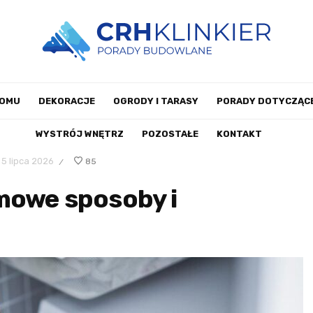
DOMU
DEKORACJE
OGRODY I TARASY
PORADY DOTYCZĄCE
WYSTRÓJ WNĘTRZ
POZOSTAŁE
KONTAKT
5 lipca 2026
85
/
mowe sposoby i