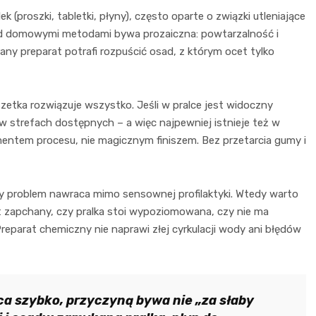
 (proszki, tabletki, płyny), często oparte o związki utleniające
ad domowymi metodami bywa prozaiczna: powtarzalność i
any preparat potrafi rozpuścić osad, z którym ocet tylko
zetka rozwiązuje wszystko. Jeśli w pralce jest widoczny
 w strefach dostępnych – a więc najpewniej istnieje też w
mentem procesu, nie magicznym finiszem. Bez przetarcia gumy i
dy problem nawraca mimo sensownej profilaktyki. Wtedy warto
est zapchany, czy pralka stoi wypoziomowana, czy nie ma
eparat chemiczny nie naprawi złej cyrkulacji wody ani błędów
ca szybko, przyczyną bywa nie „za słaby