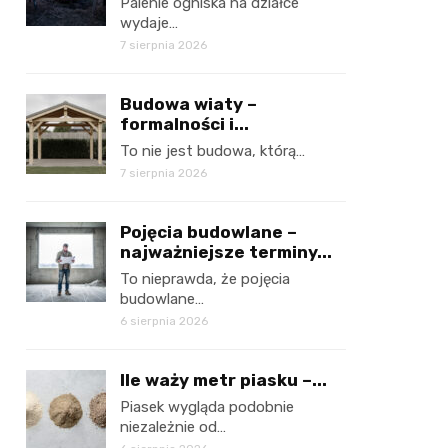
Palenie ogniska na działce
wydaje…
7 sierpnia 2026
Budowa wiaty –
formalności i...
To nie jest budowa, którą…
7 sierpnia 2026
Pojęcia budowlane –
najważniejsze terminy...
To nieprawda, że pojęcia
budowlane…
6 sierpnia 2026
Ile waży metr piasku –...
Piasek wygląda podobnie
niezależnie od…