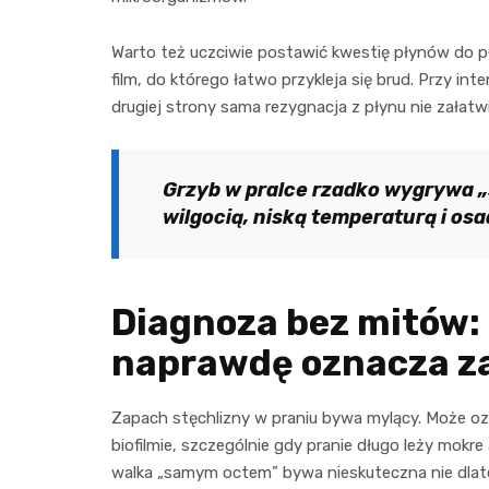
Warto też uczciwie postawić kwestię płynów do pł
film, do którego łatwo przykleja się brud. Przy in
drugiej strony sama rezygnacja z płynu nie załatwia
Grzyb w pralce rzadko wygrywa „
wilgocią, niską temperaturą i osad
Diagnoza bez mitów: 
naprawdę oznacza z
Zapach stęchlizny w praniu bywa mylący. Może ozn
biofilmie, szczególnie gdy pranie długo leży mokre
walka „samym octem” bywa nieskuteczna nie dlateg