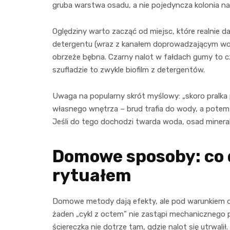
gruba warstwa osadu, a nie pojedyncza kolonia na
Oględziny warto zacząć od miejsc, które realnie d
detergentu (wraz z kanałem doprowadzającym wodę)
obrzeże bębna. Czarny nalot w fałdach gumy to c
szufladzie to zwykle biofilm z detergentów.
Uwaga na popularny skrót myślowy: „skoro pralka p
własnego wnętrza – brud trafia do wody, a potem 
Jeśli do tego dochodzi twarda woda, osad mineraln
Domowe sposoby: co dz
rytuałem
Domowe metody dają efekty, ale pod warunkiem do
żaden „cykl z octem” nie zastąpi mechanicznego p
ściereczka nie dotrze tam, gdzie nalot się utrwali