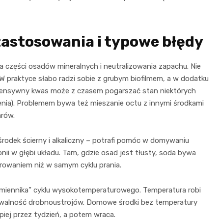
zastosowania i typowe błędy
części osadów mineralnych i neutralizowania zapachu. Nie
 praktyce słabo radzi sobie z grubym biofilmem, a w dodatku
ntensywny kwas może z czasem pogarszać stan niektórych
nia). Problemem bywa też mieszanie octu z innymi środkami
arów.
środek ścierny i alkaliczny – potrafi pomóc w domywaniu
onii w głębi układu. Tam, gdzie osad jest tłusty, soda bywa
rowaniem niż w samym cyklu prania.
amiennika” cyklu wysokotemperaturowego. Temperatura robi
zeżywalność drobnoustrojów. Domowe środki bez temperatury
iej przez tydzień, a potem wraca.