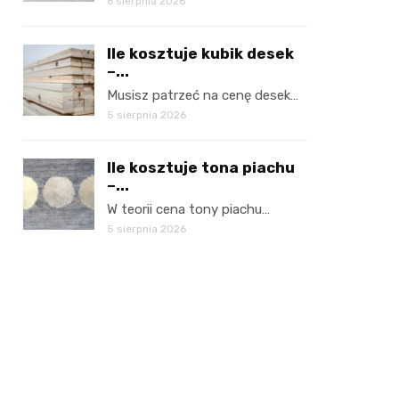
6 sierpnia 2026
Ile kosztuje kubik desek
–...
Musisz patrzeć na cenę desek…
5 sierpnia 2026
Ile kosztuje tona piachu
–...
W teorii cena tony piachu…
5 sierpnia 2026