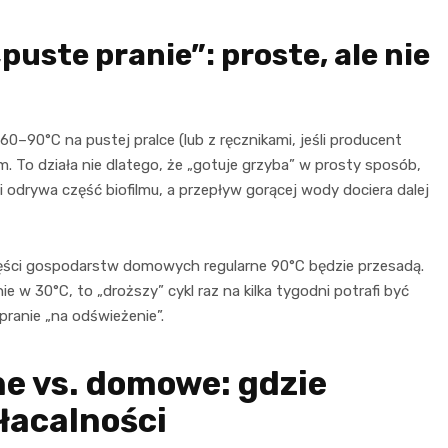
uste pranie”: proste, ale nie
–90°C na pustej pralce (lub z ręcznikami, jeśli producent
 To działa nie dlatego, że „gotuje grzyba” w prosty sposób,
 odrywa część biofilmu, a przepływ gorącej wody dociera dalej
 części gospodarstw domowych regularne 90°C będzie przesadą.
nie w 30°C, to „droższy” cykl raz na kilka tygodni potrafi być
pranie „na odświeżenie”.
ne vs. domowe: gdzie
łacalności