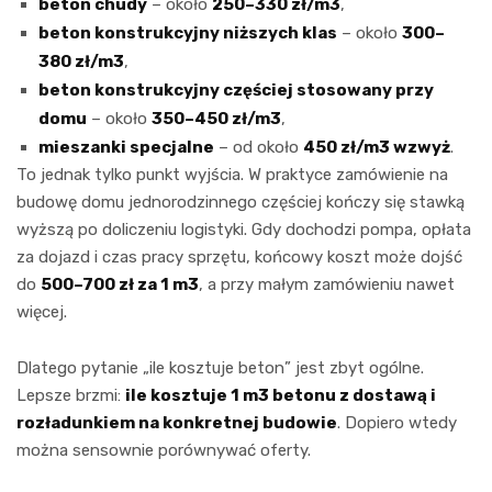
beton chudy
– około
250–330 zł/m3
,
beton konstrukcyjny niższych klas
– około
300–
380 zł/m3
,
beton konstrukcyjny częściej stosowany przy
domu
– około
350–450 zł/m3
,
mieszanki specjalne
– od około
450 zł/m3 wzwyż
.
To jednak tylko punkt wyjścia. W praktyce zamówienie na
budowę domu jednorodzinnego częściej kończy się stawką
wyższą po doliczeniu logistyki. Gdy dochodzi pompa, opłata
za dojazd i czas pracy sprzętu, końcowy koszt może dojść
do
500–700 zł za 1 m3
, a przy małym zamówieniu nawet
więcej.
Dlatego pytanie „ile kosztuje beton” jest zbyt ogólne.
Lepsze brzmi:
ile kosztuje 1 m3 betonu z dostawą i
rozładunkiem na konkretnej budowie
. Dopiero wtedy
można sensownie porównywać oferty.