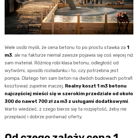
Wiele osób myśli, że cena betonu to po prostu stawka za
1
m3
, ale na fakturze niemal zawsze pojawia się coś więcej niż
sam materiał. Różnicę robi klasa betonu, odległość od
wytwórni, sposób rozładunku i to, czy potrzebna jest
pompa. Dlatego ten sam beton na dwóch budowach potrafi
kosztować zupełnie inaczej.
Realny koszt 1 m3 betonu
najczęściej mieści się w szerokim przedziale od około
300 do nawet 700 zł za m3 z usługami dodatkowymi
.
Warto wiedzieć, z czego bierze się ta rozpiętość, żeby nie
przepłacić i dobrze porównać oferty.
Od czego zależy cena 1