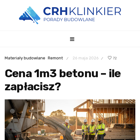
Materiały budowlane
Remont
26 maja 2026
72
/
/
Cena 1m3 betonu – ile
zapłacisz?