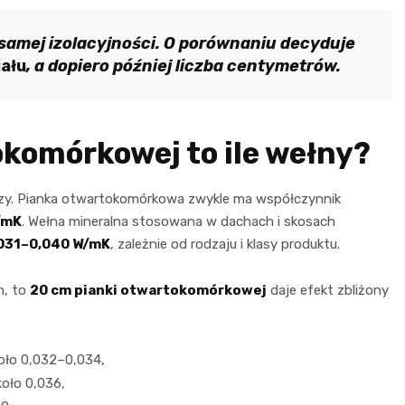
 samej izolacyjności. O porównaniu decyduje
ału
, a dopiero później liczba centymetrów.
komórkowej to ile wełny?
szy. Pianka otwartokomórkowa zwykle ma współczynnik
/mK
. Wełna mineralna stosowana w dachach i skosach
031–0,040 W/mK
, zależnie od rodzaju i klasy produktu.
h, to
20 cm pianki otwartokomórkowej
daje efekt zbliżony
oło 0,032–0,034,
koło 0,036,