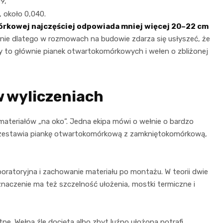
9,
 około 0,040.
rkowej najczęściej odpowiada mniej więcej 20–22 cm
śnie dlatego w rozmowach na budowie zdarza się usłyszeć, że
y to głównie pianek otwartokomórkowych i wełen o zbliżonej
w wyliczeniach
materiałów „na oko”. Jedna ekipa mówi o wełnie o bardzo
y zestawia piankę otwartokomórkową z zamkniętokomórkową,
ratoryjna i zachowanie materiału po montażu. W teorii dwie
naczenie ma też szczelność ułożenia, mostki termiczne i
e. Wełna źle docięta albo zbyt luźno ułożona potrafi