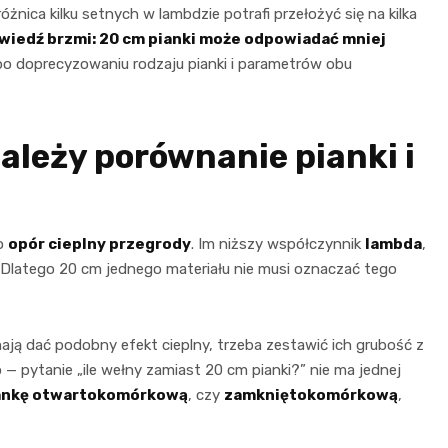
żnica kilku setnych w lambdzie potrafi przełożyć się na kilka
wiedź brzmi: 20 cm pianki może odpowiadać mniej
o po doprecyzowaniu rodzaju pianki i parametrów obu
leży porównanie pianki i
ko
opór cieplny przegrody
. Im niższy współczynnik
lambda
,
ci. Dlatego 20 cm jednego materiału nie musi oznaczać tego
 mają dać podobny efekt cieplny, trzeba zestawić ich grubość z
— pytanie „ile wełny zamiast 20 cm pianki?” nie ma jednej
ankę otwartokomórkową
, czy
zamkniętokomórkową
,