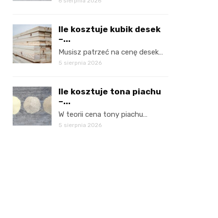
6 sierpnia 2026
Ile kosztuje kubik desek
–...
Musisz patrzeć na cenę desek…
5 sierpnia 2026
Ile kosztuje tona piachu
–...
W teorii cena tony piachu…
5 sierpnia 2026