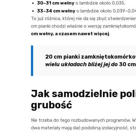
30–31 cm wełny
o lambdzie około 0,035,
33–34 cm wełny
o lambdzie około 0,039–0,0
To już różnica, której nie da się zbyć stwierdzenie
cm pianki chodzi właśnie o wersję zamkniętokom
cm wełny, a czasem nawet więcej
.
20 cm pianki zamkniętokomórko
wielu układach bliżej jej do
30 cm
Jak samodzielnie po
grubość
Nie trzeba do tego rozbudowanych programów. Wyst
dwa materiały mają dać podobną izolacyjność, sto