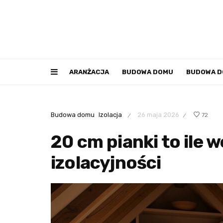
ARANŻACJA
BUDOWA DOMU
BUDOWA 
Budowa domu
Izolacja
26 maja 2026
72
/
/
20 cm pianki to ile 
izolacyjności