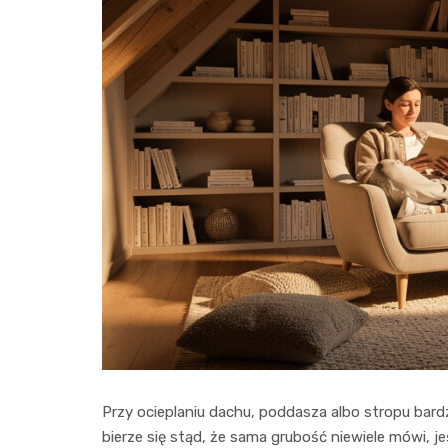
Przy ocieplaniu dachu, poddasza albo stropu bar
bierze się stąd, że sama grubość niewiele mówi, je