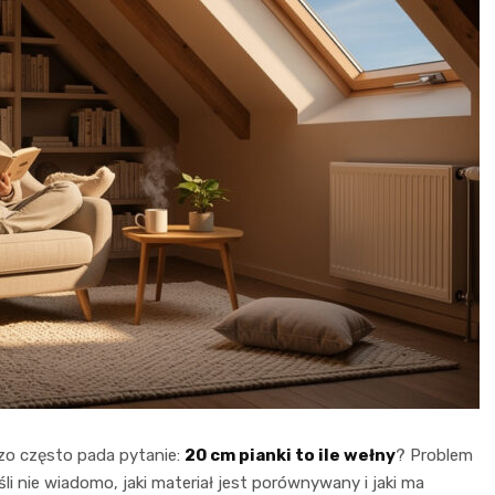
dzo często pada pytanie:
20 cm pianki to ile wełny
? Problem
śli nie wiadomo, jaki materiał jest porównywany i jaki ma