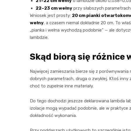
21–22 cm wełny
o lambdzie około 0,038–0,03
22–23 cm wełny
przy słabszych parametrach,
Wniosek jest prosty:
20 cm pianki otwartokomó
wełny
, a czasem niemal dokładnie 20 cm. To wła
„pianka i wełna wychodzą podobnie” — ale dotycz
lambdzie.
Skąd biorą się różnice 
Najwięcej zamieszania bierze się z porównywania 
dobrych parametrach, druga o zwykłej. Ktoś inn
choć to zupełnie inne materiały.
Do tego dochodzi jeszcze deklarowana lambda labo
izolacje mogą wypadać podobnie, ale w praktyce z
dokładność wykonania.
Przy poddaszach użytkowych to szczególnie istotn