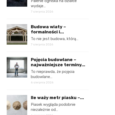
Palenie ogniska na działce
wydaje…
7 sierpnia 2026
Budowa wiaty –
formalności i...
To nie jest budowa, którą…
7 sierpnia 2026
Pojęcia budowlane –
najważniejsze terminy...
To nieprawda, że pojęcia
budowlane…
6 sierpnia 2026
Ile waży metr piasku –...
Piasek wygląda podobnie
niezależnie od…