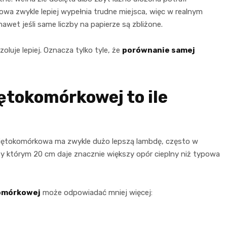
owa zwykle lepiej wypełnia trudne miejsca, więc w realnym
wet jeśli same liczby na papierze są zbliżone.
luje lepiej. Oznacza tylko tyle, że
porównanie samej
ętokomórkowej to ile
kniętokomórkowa ma zwykle dużo lepszą lambdę, często w
rzy którym 20 cm daje znacznie większy opór cieplny niż typowa
komórkowej
może odpowiadać mniej więcej: