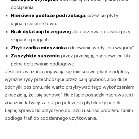
obciążenia.
Nierówne podłoże pod izolacją
, przez co płyty
uginają się punktowo.
Brak dylatacji brzegowej
albo przerwana taśma przy
słupach i progach.
Zbyt rzadka mieszanka
i dolewanie wody „dla wygody”.
Za szybkie suszenie
przez przeciągi, nagrzewnice lub
pełne ogrzewanie podłogowe.
Jeśli po związaniu pojawiają się miejscowe głuche odgłosy,
wyraźne rysy przechodzące przez całą grubość albo duże
odchyłki poziomu, nie warto przykrywać tego wykończeniem
z nadzieją, że „się schowa”. Na etapie posadzki naprawa jest
znacznie łatwiejsza niż po położeniu płytek czy paneli.
Lepiej sprawdzić przyczynę od razu i usunąć problem, zanim
podłoga trafi do codziennego użytkowania.