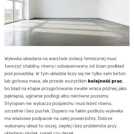
Wylewka układana na warstwie izolacji termicznej musi
tworzyć stabilny, równy i odseparowany od ścian podkład
pod posadzkę. W tym układzie liczy się nie tylko sam beton
lub gotowa masa, ale przede wszystkim
kolejność prac
,
bo błąd na etapie przygotowania zwykle wraca później jako
pęknięcia, uginanie podłogi albo nierówne poziomy.
Styropian nie wybacza pośpiechu: musi leżeć równo,
szczelnie i bez pustek. Dopiero na takim podłożu wylewka
ma właściwe podparcie na całej powierzchni. Dobrze
wykonany układ to ciszej, cieplej i bez problemów przy
układaniu płytek, paneli czy desek.