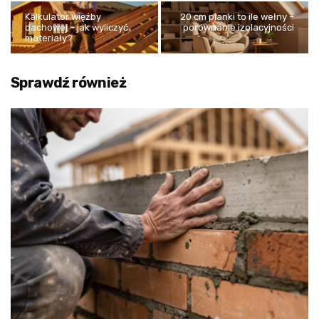
Kalkulator więźby
20 cm pianki to ile wełny –
dachowej – jak wyliczyć
porównanie izolacyjności
materiały?
Sprawdź również