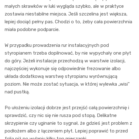
małych skrawków w luki wygląda szybko, ale w praktyce
zostawia niestabilne miejsca. Jeśli szczelina jest większa,
lepiej dociąć pełny pas. Chodzi o to, żeby cała powierzchnia
miała podobne podparcie.
W przypadku prowadzenia rur instalacyjnych pod
styropianem trzeba dopilnować, by nie wypychały one płyt
do góry. Jeżeli instalacje przechodzą w warstwie izolacji,
najczęściej wykonuje się odpowiednie frezowanie albo
układa dodatkową warstwę styropianu wyrównującą
poziom. Nie może zostać sytuacja, w której wylewka „wisi”
nad pustką.
Po ułożeniu izolacji dobrze jest przejść całą powierzchnię i
sprawdzić, czy nic się nie rusza pod stopą. Delikatne
skrzypienie czy uginanie to sygnał, że gdzieś jest problem z
podłożem albo z łączeniem płyt. Lepiej poprawić to przed
folią niż po wylaniu kilku ton mieszanki.