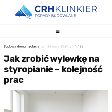
Budowa domu
Izolacja
26 maja 2026
86
/
/
Jak zrobić wylewkę na
styropianie – kolejność
prac