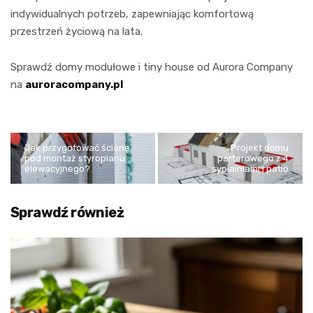
indywidualnych potrzeb, zapewniając komfortową
przestrzeń życiową na lata.
Sprawdź domy modułowe i tiny house od Aurora Company
na
auroracompany.pl
Jak przygotować ścianę
Projekt domu
pod montaż styropianu
parterowego z 4
elewacyjnego?
sypialniami i patio
Sprawdź również