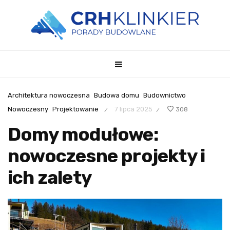
Architektura nowoczesna
Budowa domu
Budownictwo
Nowoczesny
Projektowanie
7 lipca 2025
308
/
/
Domy modułowe:
nowoczesne projekty i
ich zalety