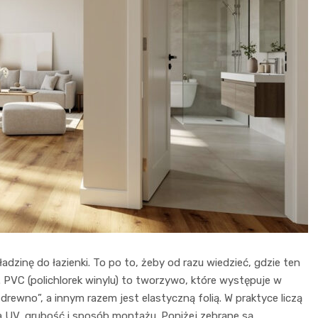
dzinę do łazienki. To po to, żeby od razu wiedzieć, gdzie ten
ć. PVC (polichlorek winylu) to tworzywo, które występuje w
e drewno”, a innym razem jest elastyczną folią. W praktyce liczą
cja UV, grubość i sposób montażu. Poniżej zebrane są