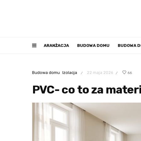
ARANŻACJA
BUDOWA DOMU
BUDOWA 
Budowa domu
Izolacja
22 maja 2026
66
/
/
PVC- co to za materi