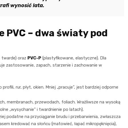
rafi wynosić lata.
e PVC – dwa światy pod
, twarde) oraz
PVC-P
(plastyfikowane, elastyczne). Dla
uje zastosowanie, zapach, starzenie i zachowanie w
ofili, rur, płyt, okien. Mniej „pracuje”, jest bardziej odporne
inach, membranach, przewodach, foliach. Wrażliwsze na wysoką
wolne „wysychanie” i twardnienie po latach).
iej podatne na przyciąganie brudu i przebarwienia, zwłaszcza
asem kredować na słońcu (matowieć, łapać mikropęknięcia),