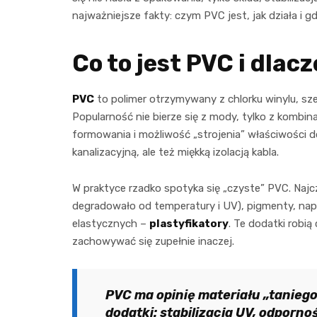
najważniejsze fakty: czym PVC jest, jak działa i gd
Co to jest PVC i dlac
PVC
to polimer otrzymywany z chlorku winylu, s
Popularność nie bierze się z mody, tylko z kombi
formowania i możliwość „strojenia” właściwości d
kanalizacyjną, ale też miękką izolacją kabla.
W praktyce rzadko spotyka się „czyste” PVC. Najcz
degradowało od temperatury i UV), pigmenty, nap
elastycznych –
plastyfikatory
. Te dodatki robi
zachowywać się zupełnie inaczej.
PVC ma opinię materiału „taniego”
dodatki: stabilizacja UV, odporno