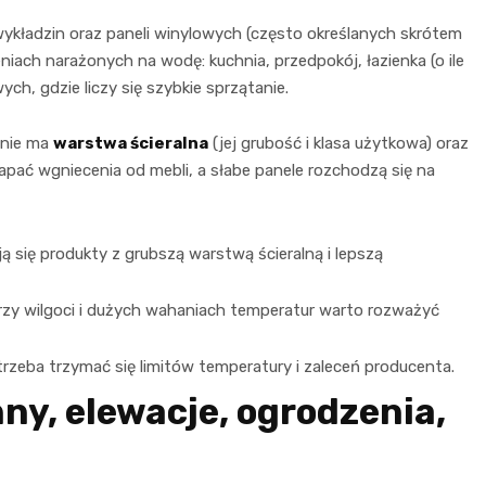
ykładzin oraz paneli winylowych (często określanych skrótem
iach narażonych na wodę: kuchnia, przedpokój, łazienka (o ile
ch, gdzie liczy się szybkie sprzątanie.
enie ma
warstwa ścieralna
(jej grubość i klasa użytkowa) oraz
apać wgniecenia od mebli, a słabe panele rozchodzą się na
 się produkty z grubszą warstwą ścieralną i lepszą
 przy wilgoci i dużych wahaniach temperatur warto rozważyć
zeba trzymać się limitów temperatury i zaleceń producenta.
ny, elewacje, ogrodzenia,