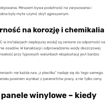
 olejowania. Minusem bywa podatność na zarysowania i
y okna były myte czymś zbyt agresywnym.
orność na korozję i chemikalia
 w instalacjach cieplejszej wody) są cenione za odporność na
adanie osadów. W kanalizacji i odprowadzeniu wody deszczowej
trwałość przy typowych warunkach eksploatacji jest bardzo
niach: nie każda rura „z plastiku” nadaje się do tego samego.
eriału powinien wynikać z parametrów pracy, a nie tylko ceny.
i panele winylowe – kiedy