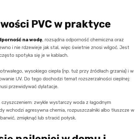
iwości PVC w praktyce
dporność na wodę
, rozsądna odporność chemiczna oraz
ewno i nie rdzewieje jak stal, więc świetnie znosi wilgoć. Jest
często spotyka się je w kablach.
otrwałego, wysokiego ciepła (np. tuż przy źródłach grzania) i w
owanie UV. Do tego dochodzi temat rozszerzalności cieplnej:
 musi przewidywać dylatacje.
czyszczeniem: zwykle wystarczy woda z łagodnym
dy wchodzi agresywna chemia, rozpuszczalniki albo tłuszcze w
arwić, zmięknąć lub stracić połysk.
ię najlepiej w domu i