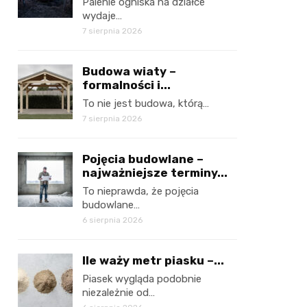
Palenie ogniska na działce
wydaje…
7 sierpnia 2026
Budowa wiaty –
formalności i...
To nie jest budowa, którą…
7 sierpnia 2026
Pojęcia budowlane –
najważniejsze terminy...
To nieprawda, że pojęcia
budowlane…
6 sierpnia 2026
Ile waży metr piasku –...
Piasek wygląda podobnie
niezależnie od…