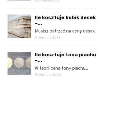
6 sierpnia 2026
Ile kosztuje kubik desek
–...
Musisz patrzeć na cenę desek…
5 sierpnia 2026
Ile kosztuje tona piachu
–...
W teorii cena tony piachu…
5 sierpnia 2026