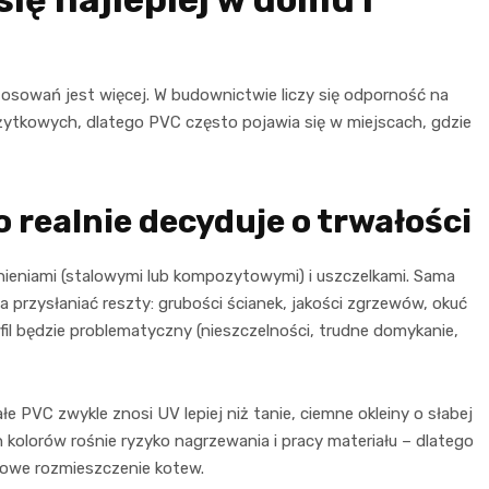
stosowań jest więcej. W budownictwie liczy się odporność na
żytkowych, dlatego PVC często pojawia się w miejscach, gdzie
co realnie decyduje o trwałości
ieniami (stalowymi lub kompozytowymi) i uszczelkami. Sama
na przysłaniać reszty: grubości ścianek, jakości zgrzewów, okuć
il będzie problematyczny (nieszczelności, trudne domykanie,
 PVC zwykle znosi UV lepiej niż tanie, ciemne okleiny o słabej
 kolorów rośnie ryzyko nagrzewania i pracy materiału – dlatego
łowe rozmieszczenie kotew.