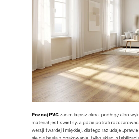
Poznaj PVC
zanim kupisz okna, podłogę albo wykła
materiał jest świetny, a gdzie potrafi rozczarowa
wersji twardej i miękkiej, dlatego raz udaje „prawi
się nie hasła z opakowania, tylko skład, stabiliza