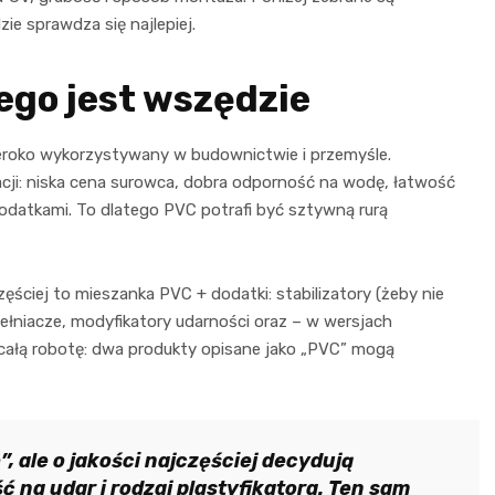
zie sprawdza się najlepiej.
zego jest wszędzie
zeroko wykorzystywany w budownictwie i przemyśle.
nacji: niska cena surowca, dobra odporność na wodę, łatwość
odatkami. To dlatego PVC potrafi być sztywną rurą
ęściej to mieszanka PVC + dodatki: stabilizatory (żeby nie
ełniacze, modyfikatory udarności oraz – w wersjach
ą całą robotę: dwa produkty opisane jako „PVC” mogą
, ale o jakości najczęściej decydują
ść na udar i rodzaj plastyfikatora. Ten sam