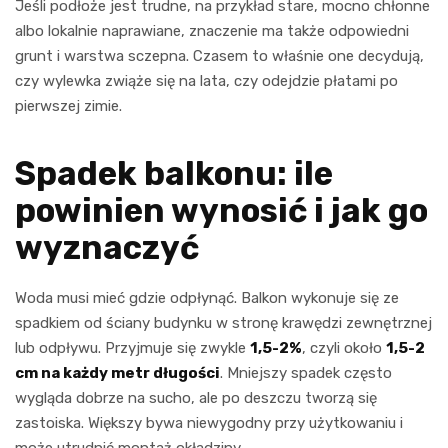
Jeśli podłoże jest trudne, na przykład stare, mocno chłonne
albo lokalnie naprawiane, znaczenie ma także odpowiedni
grunt i warstwa sczepna. Czasem to właśnie one decydują,
czy wylewka zwiąże się na lata, czy odejdzie płatami po
pierwszej zimie.
Spadek balkonu: ile
powinien wynosić i jak go
wyznaczyć
Woda musi mieć gdzie odpłynąć. Balkon wykonuje się ze
spadkiem od ściany budynku w stronę krawędzi zewnętrznej
lub odpływu. Przyjmuje się zwykle
1,5-2%
, czyli około
1,5-2
cm na każdy metr długości
. Mniejszy spadek często
wygląda dobrze na sucho, ale po deszczu tworzą się
zastoiska. Większy bywa niewygodny przy użytkowaniu i
może utrudnić montaż okładziny.