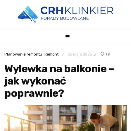
Planowanie remontu
Remont
26 maja 2026
99
/
/
Wylewka na balkonie –
jak wykonać
poprawnie?