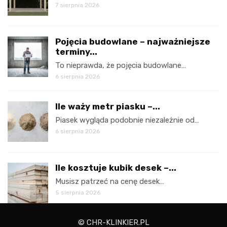
7 sierpnia 2026
Pojęcia budowlane – najważniejsze
terminy...
To nieprawda, że pojęcia budowlane…
6 sierpnia 2026
Ile waży metr piasku –...
Piasek wygląda podobnie niezależnie od…
6 sierpnia 2026
Ile kosztuje kubik desek –...
Musisz patrzeć na cenę desek…
5 sierpnia 2026
© CHR-KLINKIER.PL