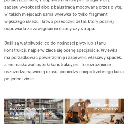
zapasu wysokości albo z balustradą mocowaną przez płytę.
W takich miejscach sama wylewka to tylko fragment
większego układu i łatwo przeoczyć detal, który później
odpowiada za zawilgocenie ściany czy stropu.
Jeśli są wątpliwości co do nośności płyty lub stanu
konstrukcji, najpierw zleca się ocenę specjaliście. Wylewka
ma porządkować powierzchnię i zapewnić właściwy spadek,
a nie maskować usterki konstrukcyjne. To rozróżnienie
oszczędza najwięcej czasu, pieniędzy i niepotrzebnego kucia
po jednej zimie.
Zgłoszenie
Montaż płyt OSB – cena za
nieprawidłowości do
m2 robocizny
nadzoru budowlanego –
wzór pisma