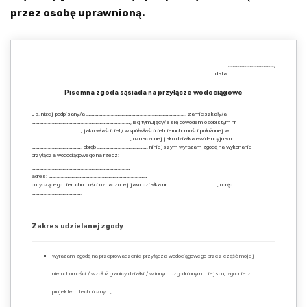
przez osobę uprawnioną.
………………………………….,
data: ………………………………….
Pisemna zgoda sąsiada na przyłącze wodociągowe
Ja, niżej podpisany/a
………………………………………………………………
, zamieszkały/a
………………………………………………………………
, legitymujący/a się dowodem osobistym nr
………………………………
, jako właściciel / współwłaściciel nieruchomości położonej w
………………………………………………………………
, oznaczonej jako działka ewidencyjna nr
………………………………
, obręb
………………………………
, niniejszym wyrażam zgodę na wykonanie
przyłącza wodociągowego na rzecz:
………………………………………………………………
adres:
………………………………………………………………
dotyczącego nieruchomości oznaczonej jako działka nr
………………………………
, obręb
………………………………
.
Zakres udzielanej zgody
wyrażam zgodę na przeprowadzenie przyłącza wodociągowego przez część mojej
nieruchomości / wzdłuż granicy działki / w innym uzgodnionym miejscu, zgodnie z
projektem technicznym,