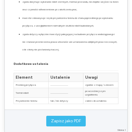
zgoda obejmuje wykonanie robót ziemnych, montaż przewodu, niezbędne wejście na teren
oraz czynności odtworzeniowe po zakończeniu prac,
inwestor zobowiązuje się do przywrócenia terenu do stanu poprzedniego po wykonaniu
przyłącza, z uwzględnieniem normalnych skutków robót budowlanych,
zgoda dotyczy wyłącznie inwestycji polegającej na budowie przyłącza wodociągowego i
nie stanowi przeniesienia prawa własności ani ustanowienia odrębnych praw rzeczowych,
o ile strony nie postanowią inaczej.
Dodatkowe ustalenia
Element
Ustalenie
Uwagi
Przebieg przyłącza
………………………………
zgodnie z mapą / szkicem
po wcześniejszym
Termin robót
………………………………
uzgodnieniu
Przywrócenie terenu
tak / nie dotyczy
zakres do ustalenia
Oświadczenie końcowe
Zapisz jako PDF
Oświadczam, że udzielam niniejszej zgody dobrowolnie oraz że znany jest mi cel wykonania
Strona 1
przyłącza wodociągowego. Dokument sporządzono w
………….
jednobrzmiących egzemplarzach, po