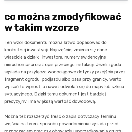
jednym dla każdej ze stron.
co można zmodyfikować
………………………………….
………………………………….
podpis inwestora
podpis właściciela nieruchomości
w takim wzorze
Załącznik opcjonalny: mapa z przebiegiem przyłącza wodociągowego.
Ten wzór dokumentu można łatwo dopasować do
konkretnej inwestycji. Najczęściej zmienia się dane
właściciela działki, inwestora, numery ewidencyjne
nieruchomości oraz opis przebiegu instalacji. Jeżeli zgoda
sąsiada na przyłącze wodociągowe dotyczy przejścia przez
fragment ogrodu, podjazdu albo pasa przy granicy, warto
wpisać to wprost, a nawet odwołać się do mapy lub szkicu
sytuacyjnego. Dzięki temu dokument jest bardziej
precyzyjny i ma większą wartość dowodową.
Można też rozszerzyć treść o zapis dotyczący terminu
wejścia na teren, sposobu powiadomienia sąsiada przed
rozpoczęciem prac czy obowiązku uporządkowania gruntu