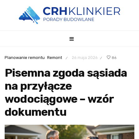
Planowanie remontu
Remont
26 maja 2026
86
/
/
Pisemna zgoda sąsiada
na przyłącze
wodociągowe – wzór
dokumentu