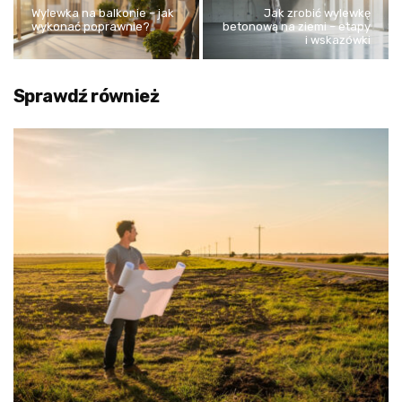
Wylewka na balkonie – jak
Jak zrobić wylewkę
wykonać poprawnie?
betonową na ziemi – etapy
i wskazówki
Sprawdź również