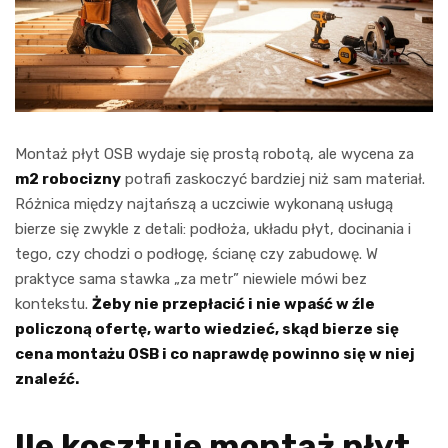
Montaż płyt OSB wydaje się prostą robotą, ale wycena za
m2 robocizny
potrafi zaskoczyć bardziej niż sam materiał.
Różnica między najtańszą a uczciwie wykonaną usługą
bierze się zwykle z detali: podłoża, układu płyt, docinania i
tego, czy chodzi o podłogę, ścianę czy zabudowę. W
praktyce sama stawka „za metr” niewiele mówi bez
kontekstu.
Żeby nie przepłacić i nie wpaść w źle
policzoną ofertę, warto wiedzieć, skąd bierze się
cena montażu OSB i co naprawdę powinno się w niej
znaleźć.
Ile kosztuje montaż płyt