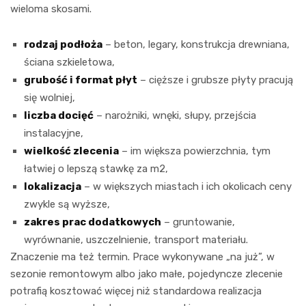
wieloma skosami.
rodzaj podłoża
– beton, legary, konstrukcja drewniana,
ściana szkieletowa,
grubość i format płyt
– cięższe i grubsze płyty pracują
się wolniej,
liczba docięć
– narożniki, wnęki, słupy, przejścia
instalacyjne,
wielkość zlecenia
– im większa powierzchnia, tym
łatwiej o lepszą stawkę za m2,
lokalizacja
– w większych miastach i ich okolicach ceny
zwykle są wyższe,
zakres prac dodatkowych
– gruntowanie,
wyrównanie, uszczelnienie, transport materiału.
Znaczenie ma też termin. Prace wykonywane „na już”, w
sezonie remontowym albo jako małe, pojedyncze zlecenie
potrafią kosztować więcej niż standardowa realizacja