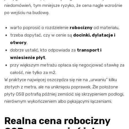
niedomówień, tym mniejsze ryzyko, że cena nagle wzrośnie
po wejściu na budowę.
warto poprosić o rozdzielenie
robocizny
od materiału,
trzeba dopytać, czy w cenie są
docinki, dylatacje i
otwory
,
dobrze ustalić, kto odpowiada za
transport i
wniesienie płyt
,
przy większym metrażu opłaca się negocjować stawkę za
całość, nie tylko za m2.
W praktyce najwięcej oszczędza się nie na „urwaniu” kilku
złotych z metra, ale na uniknięciu poprawek. Źle położone
płyty OSB potrafią później zemścić się skrzypieniem podłogi,
nierównym wykończeniem albo pękającymi łączeniami.
Realna cena robocizny