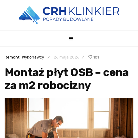
Remont
Wykonawcy
26 maja 2026
101
/
/
Montaż płyt OSB – cena
za m2 robocizny