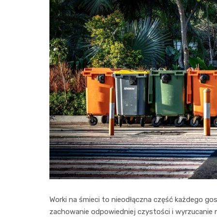
Worki na śmieci to nieodłączna część każdego go
zachowanie odpowiedniej czystości i wyrzucanie 