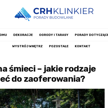
DOMU
DEKORACJE
OGRODY I TARASY
PORADY DOTYCZĄCE
WYSTRÓJ WNĘTRZ
POZOSTAŁE
KONTAKT
 śmieci – jakie rodzaje
eć do zaoferowania?