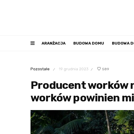
ARANŻACJA
BUDOWA DOMU
BUDOWA 
Pozostałe
19 grudnia 2023
589
/
/
Producent worków na
worków powinien mi