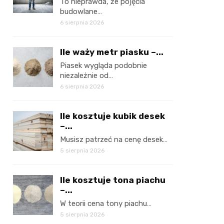
To nieprawda, że pojęcia
budowlane…
6 sierpnia 2026
Ile waży metr piasku –...
Piasek wygląda podobnie
niezależnie od…
6 sierpnia 2026
Ile kosztuje kubik desek
–...
Musisz patrzeć na cenę desek…
5 sierpnia 2026
Ile kosztuje tona piachu
–...
W teorii cena tony piachu…
5 sierpnia 2026