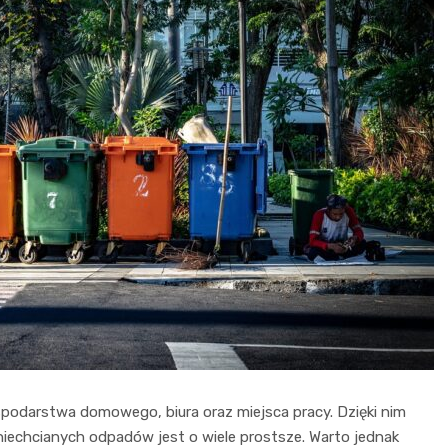
spodarstwa domowego, biura oraz miejsca pracy. Dzięki nim
niechcianych odpadów jest o wiele prostsze. Warto jednak