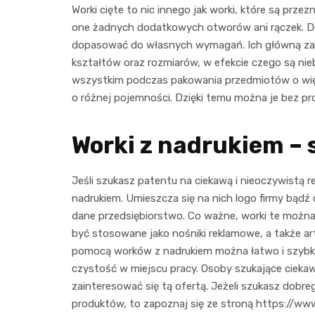
Worki cięte to nic innego jak worki, które są prz
one żadnych dodatkowych otworów ani rączek. Dost
dopasować do własnych wymagań. Ich główną zale
kształtów oraz rozmiarów, w efekcie czego są nie
wszystkim podczas pakowania przedmiotów o wię
o różnej pojemności. Dzięki temu można je bez
Worki z nadrukiem –
Jeśli szukasz patentu na ciekawą i nieoczywistą r
nadrukiem. Umieszcza się na nich logo firmy bąd
dane przedsiębiorstwo. Co ważne, worki te możn
być stosowane jako nośniki reklamowe, a także a
pomocą worków z nadrukiem można łatwo i szybko
czystość w miejscu pracy. Osoby szukające ciek
zainteresować się tą ofertą. Jeżeli szukasz dobr
produktów, to zapoznaj się ze stroną https://www