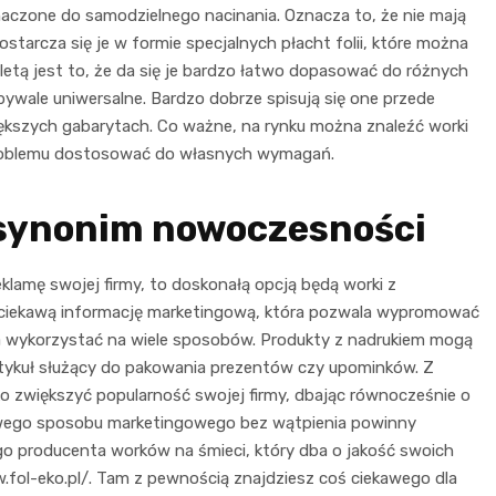
eznaczone do samodzielnego nacinania. Oznacza to, że nie mają
arcza się je w formie specjalnych płacht folii, które można
tą jest to, że da się je bardzo łatwo dopasować do różnych
bywale uniwersalne. Bardzo dobrze spisują się one przede
kszych gabarytach. Co ważne, na rynku można znaleźć worki
 problemu dostosować do własnych wymagań.
 synonim nowoczesności
eklamę swojej firmy, to doskonałą opcją będą worki z
ź ciekawą informację marketingową, która pozwala wypromować
a wykorzystać na wiele sposobów. Produkty z nadrukiem mogą
rtykuł służący do pakowania prezentów czy upominków. Z
 zwiększyć popularność swojej firmy, dbając równocześnie o
awego sposobu marketingowego bez wątpienia powinny
ego producenta worków na śmieci, który dba o jakość swoich
.fol-eko.pl/. Tam z pewnością znajdziesz coś ciekawego dla