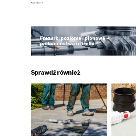
siebie.
Frezarki poziome i pionowe –
podobieństwa i różnice
Sprawdź również