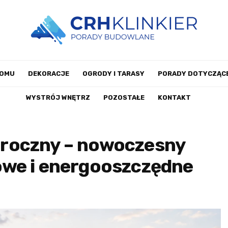
DOMU
DEKORACJE
OGRODY I TARASY
PORADY DOTYCZĄCE
WYSTRÓJ WNĘTRZ
POZOSTAŁE
KONTAKT
roczny – nowoczesny
we i energooszczędne