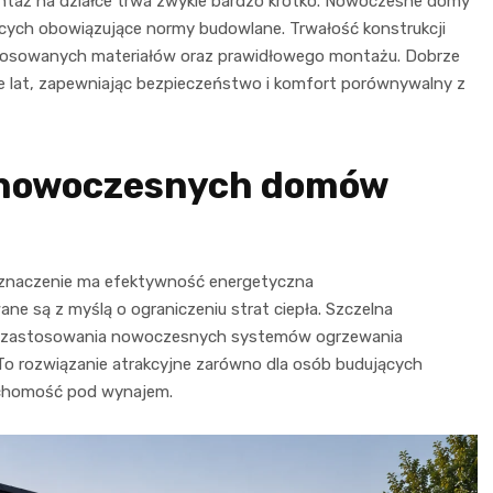
montaż na działce trwa zwykle bardzo krótko. Nowoczesne domy
ych obowiązujące normy budowlane. Trwałość konstrukcji
astosowanych materiałów oraz prawidłowego montażu. Dobrze
 lat, zapewniając bezpieczeństwo i komfort porównywalny z
 nowoczesnych domów
e znaczenie ma efektywność energetyczna
 są z myślą o ograniczeniu strat ciepła. Szczelna
ość zastosowania nowoczesnych systemów ogrzewania
 To rozwiązanie atrakcyjne zarówno dla osób budujących
ruchomość pod wynajem.