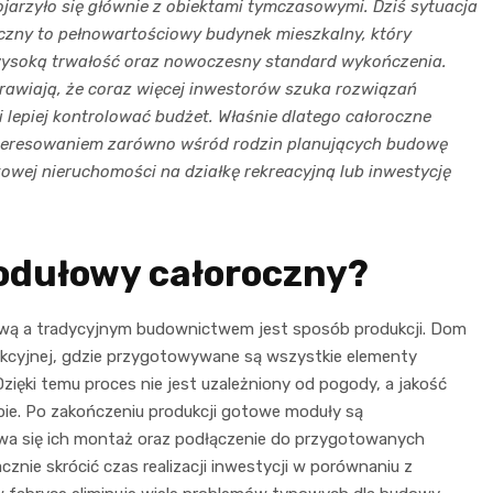
rzyło się głównie z obiektami tymczasowymi. Dziś sytuacja
czny to pełnowartościowy budynek mieszkalny, który
wysoką trwałość oraz nowoczesny standard wykończenia.
awiają, że coraz więcej inwestorów szuka rozwiązań
 i lepiej kontrolować budżet. Właśnie dlatego całoroczne
teresowaniem zarówno wśród rodzin planujących budowę
owej nieruchomości na działkę rekreacyjną lub inwestycję
odułowy całoroczny?
ową a tradycyjnym budownictwem jest sposób produkcji. Dom
kcyjnej, gdzie przygotowywane są wszystkie elementy
 Dzięki temu proces nie jest uzależniony od pogody, a jakość
ie. Po zakończeniu produkcji gotowe moduły są
ywa się ich montaż oraz podłączenie do przygotowanych
cznie skrócić czas realizacji inwestycji w porównaniu z