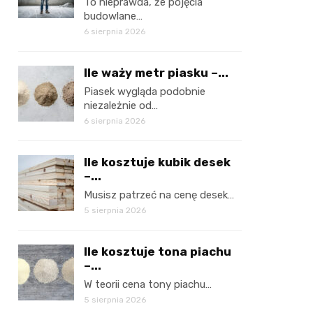
To nieprawda, że pojęcia
budowlane…
6 sierpnia 2026
Ile waży metr piasku –...
Piasek wygląda podobnie
niezależnie od…
6 sierpnia 2026
Ile kosztuje kubik desek
–...
Musisz patrzeć na cenę desek…
5 sierpnia 2026
Ile kosztuje tona piachu
–...
W teorii cena tony piachu…
5 sierpnia 2026