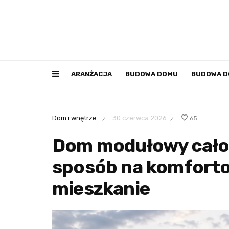
ARANŻACJA
BUDOWA DOMU
BUDOWA 
Dom i wnętrze
30 czerwca 2026
65
/
/
Dom modułowy cało
sposób na komforto
mieszkanie