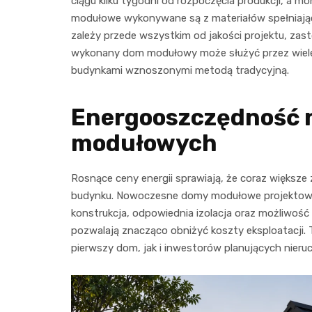
ciągu kilku tygodni od rozpoczęcia produkcji, a 
modułowe wykonywane są z materiałów spełniając
zależy przede wszystkim od jakości projektu, z
wykonany dom modułowy może służyć przez wiele
budynkami wznoszonymi metodą tradycyjną.
Energooszczędność
modułowych
Rosnące ceny energii sprawiają, że coraz większ
budynku. Nowoczesne domy modułowe projektowane
konstrukcja, odpowiednia izolacja oraz możliw
pozwalają znacząco obniżyć koszty eksploatacji.
pierwszy dom, jak i inwestorów planujących nie