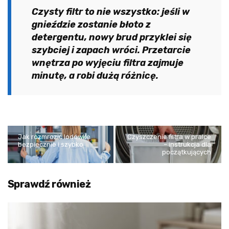
Czysty filtr to nie wszystko: jeśli w
gnieździe zostanie błoto z
detergentu, nowy brud przyklei się
szybciej i zapach wróci. Przetarcie
wnętrza po wyjęciu filtra zajmuje
minutę, a robi dużą różnicę.
Jak rozmrozić lodówkę
Czyszczenie filtra w pralce
bezpiecznie i szybko
– instrukcja dla
początkujących
Sprawdź również