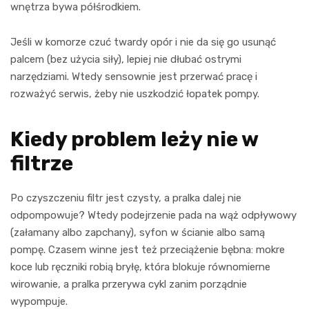
wnętrza bywa półśrodkiem.
Jeśli w komorze czuć twardy opór i nie da się go usunąć
palcem (bez użycia siły), lepiej nie dłubać ostrymi
narzędziami. Wtedy sensownie jest przerwać pracę i
rozważyć serwis, żeby nie uszkodzić łopatek pompy.
Kiedy problem leży nie w
filtrze
Po czyszczeniu filtr jest czysty, a pralka dalej nie
odpompowuje? Wtedy podejrzenie pada na wąż odpływowy
(załamany albo zapchany), syfon w ścianie albo samą
pompę. Czasem winne jest też przeciążenie bębna: mokre
koce lub ręczniki robią bryłę, która blokuje równomierne
wirowanie, a pralka przerywa cykl zanim porządnie
wypompuje.