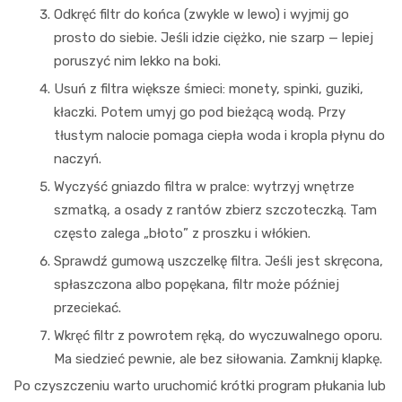
Odkręć filtr do końca (zwykle w lewo) i wyjmij go
prosto do siebie. Jeśli idzie ciężko, nie szarp — lepiej
poruszyć nim lekko na boki.
Usuń z filtra większe śmieci: monety, spinki, guziki,
kłaczki. Potem umyj go pod bieżącą wodą. Przy
tłustym nalocie pomaga ciepła woda i kropla płynu do
naczyń.
Wyczyść gniazdo filtra w pralce: wytrzyj wnętrze
szmatką, a osady z rantów zbierz szczoteczką. Tam
często zalega „błoto” z proszku i włókien.
Sprawdź gumową uszczelkę filtra. Jeśli jest skręcona,
spłaszczona albo popękana, filtr może później
przeciekać.
Wkręć filtr z powrotem ręką, do wyczuwalnego oporu.
Ma siedzieć pewnie, ale bez siłowania. Zamknij klapkę.
Po czyszczeniu warto uruchomić krótki program płukania lub