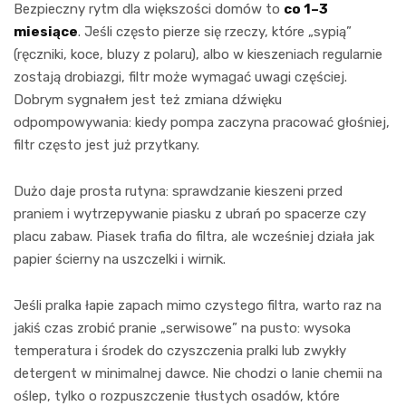
Bezpieczny rytm dla większości domów to
co 1–3
miesiące
. Jeśli często pierze się rzeczy, które „sypią”
(ręczniki, koce, bluzy z polaru), albo w kieszeniach regularnie
zostają drobiazgi, filtr może wymagać uwagi częściej.
Dobrym sygnałem jest też zmiana dźwięku
odpompowywania: kiedy pompa zaczyna pracować głośniej,
filtr często jest już przytkany.
Dużo daje prosta rutyna: sprawdzanie kieszeni przed
praniem i wytrzepywanie piasku z ubrań po spacerze czy
placu zabaw. Piasek trafia do filtra, ale wcześniej działa jak
papier ścierny na uszczelki i wirnik.
Jeśli pralka łapie zapach mimo czystego filtra, warto raz na
jakiś czas zrobić pranie „serwisowe” na pusto: wysoka
temperatura i środek do czyszczenia pralki lub zwykły
detergent w minimalnej dawce. Nie chodzi o lanie chemii na
oślep, tylko o rozpuszczenie tłustych osadów, które