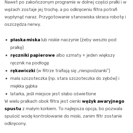
Nawet po zakończonym programie w dolnej części pralki i w
wężach zostaje jej trochę, a po odkręceniu filtra potrafi
wypłynąć naraz. Przygotowanie stanowiska skraca robotę i
oszczędza nerwy.
płaska miska
lub niskie naczynie (żeby weszło pod
pralkę)
ręczniki papierowe
albo szmaty + jeden większy
ręcznik na podłogę
rękawiczki
(w filtrze trafiają się „niespodzianki”)
mała szczoteczka (np. stara szczoteczka do zębów) i
miękka gąbka
latarka, jeśli miejsce jest słabo oświetlone
W wielu pralkach obok filtra jest cienki
wężyk awaryjnego
spustu
z małym korkiem. To najlepsza opcja, bo pozwala
spuścić wodę kontrolowanie do miski, zanim filtr zostanie
odkręcony.