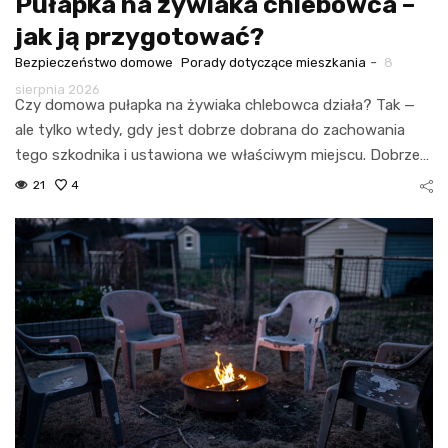
Pułapka na żywiaka chlebowca –
jak ją przygotować?
-
Bezpieczeństwo domowe
Porady dotyczące mieszkania
8
sierpnia 2026
Czy domowa pułapka na żywiaka chlebowca działa? Tak —
ale tylko wtedy, gdy jest dobrze dobrana do zachowania
tego szkodnika i ustawiona we właściwym miejscu. Dobrze…
21
4