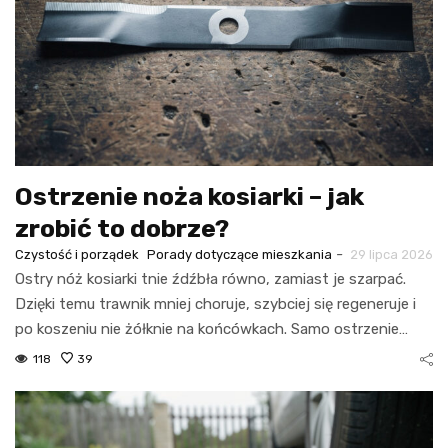
Ostrzenie noża kosiarki – jak
zrobić to dobrze?
-
Czystość i porządek
Porady dotyczące mieszkania
29 lipca 2026
Ostry nóż kosiarki tnie źdźbła równo, zamiast je szarpać.
Dzięki temu trawnik mniej choruje, szybciej się regeneruje i
po koszeniu nie żółknie na końcówkach. Samo ostrzenie…
118
39