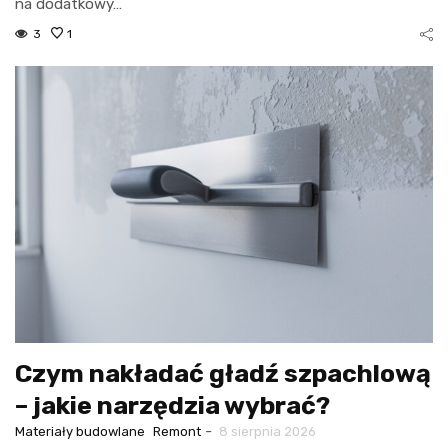
na dodatkowy…
3
1
Czym nakładać gładź szpachlową
– jakie narzędzia wybrać?
-
Materiały budowlane
Remont
8 sierpnia 2026