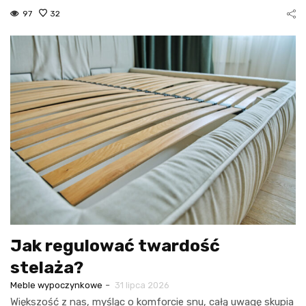
97
32
Jak regulować twardość
stelaża?
-
Meble wypoczynkowe
31 lipca 2026
Większość z nas, myśląc o komforcie snu, całą uwagę skupia