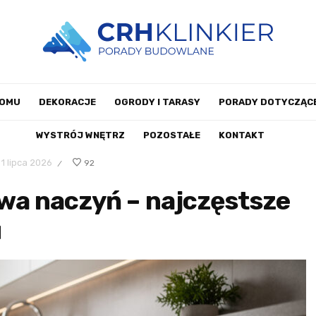
DOMU
DEKORACJE
OGRODY I TARASY
PORADY DOTYCZĄCE
WYSTRÓJ WNĘTRZ
POZOSTAŁE
KONTAKT
1 lipca 2026
92
/
a naczyń – najczęstsze
u