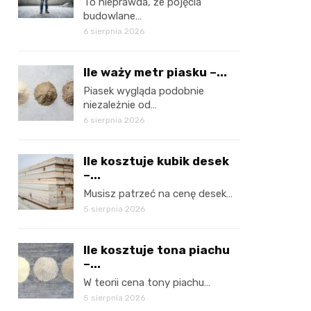
To nieprawda, że pojęcia
budowlane…
6 sierpnia 2026
Ile waży metr piasku –...
Piasek wygląda podobnie
niezależnie od…
6 sierpnia 2026
Ile kosztuje kubik desek
–...
Musisz patrzeć na cenę desek…
5 sierpnia 2026
Ile kosztuje tona piachu
–...
W teorii cena tony piachu…
5 sierpnia 2026