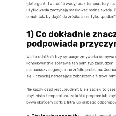
(detergent, twardość wody) oraz temperatury i cz
użytkowania zaczynają maskować realną awarię. P
o nich tak, by dojść do źródła, a nie tylko „podbić”
1) Co dokładnie znac
podpowiada przyczy
Warto odróżnić trzy sytuacje: zmywarka domywa c
konsekwentnie zostawia ten sam typ zabrudzeń; z
scenariuszy sugeruje inne źródło problemu. Jedn
się – częściej narastające zabrudzenie filtrów, r
Nie każdy osad jest „brudem”. Białe zacieki to częs
zbyt niska temperatura, za krótki program lub z
bywa skutkiem cofki z filtra lub słabego odpompo
Tłuste talerze po cyklu
→ niska temperatura,