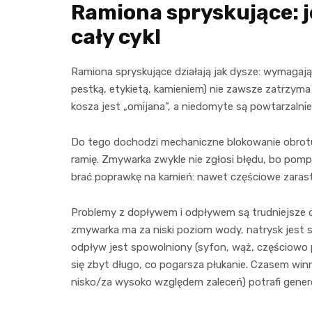
Ramiona spryskujące: 
cały cykl
Ramiona spryskujące działają jak dysze: wymaga
pestką, etykietą, kamieniem) nie zawsze zatrzyma 
kosza jest „omijana”, a niedomyte są powtarzalni
Do tego dochodzi mechaniczne blokowanie obrotu: 
ramię. Zmywarka zwykle nie zgłosi błędu, bo pompa 
brać poprawkę na kamień: nawet częściowe zarasta
Problemy z dopływem i odpływem są trudniejsze do
zmywarka ma za niski poziom wody, natrysk jest sł
odpływ jest spowolniony (syfon, wąż, częściowo
się zbyt długo, co pogarsza płukanie. Czasem wi
nisko/za wysoko względem zaleceń) potrafi genero