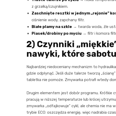
z grzałką/czujnikiem.
Zaschnięte resztki w jednym „rejonie” ko
ciśnienie wody, zapchany filtr.
Białe plamy na szkle
→ twarda woda, źle usta
Piasek/drobiny po myciu
→ filtr i komora fi
2) Czynniki „miękkie
nawyki, które sabot
Najbardziej niedoceniany mechanizm to hydraulika
gdzie odpłynąć. Jeśli duże talerze tworzą „ścianę”
tabletka nie pomoże. Zmywarka potrafi wtedy domy
Drugim elementem jest dobór programu. Krótkie cy
pracują w niższej temperaturze lub krócej utrzymu
zmywarka „odfajkowuje” cykl, ale chemia nie ma 
trybie ECO: oszczędza energię, więc nadrabia cza