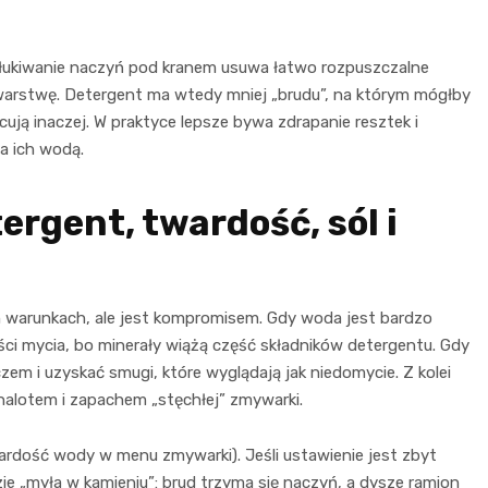
płukiwanie naczyń pod kranem usuwa łatwo rozpuszczalne
ką warstwę. Detergent ma wtedy mniej „brudu”, na którym mógłby
ują inaczej. W praktyce lepsze bywa zdrapanie resztek i
a ich wodą.
ergent, twardość, sól i
ch warunkach, ale jest kompromisem. Gdy woda jest bardzo
ci mycia, bo minerały wiążą część składników detergentu. Gdy
em i uzyskać smugi, które wyglądają jak niedomycie. Z kolei
nalotem i zapachem „stęchłej” zmywarki.
rdość wody w menu zmywarki). Jeśli ustawienie jest zbyt
ie „myła w kamieniu”: brud trzyma się naczyń, a dysze ramion