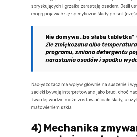
spryskujących i grzałka zarastają osadem. Jeśli us
mogą pojawiać się specyficzne ślady po soli (części
Nie domywa „bo słaba tabletka” 
źle zmiękczana albo temperatura 
programu, zmiana detergentu pop
narastania osadów i spadku wyda
Nabłyszczacz ma wpływ głównie na suszenie i wygl
zacieki bywają interpretowane jako brud, choć na
twardej wodzie może zostawiać białe ślady, a uż
matowieniem szkła.
4) Mechanika zmywani