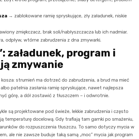
sza
→ zablokowane ramię spryskujące, zły załadunek, niskie
wiony zmiękczacz, brak soli/nabłyszczacza lub ich nadmiar.
ltra, odpływ, wtórne zabrudzenia z dna zmywarki.
”: załadunek, program i
ują zmywanie
 kosza: strumień ma dotrzeć do zabrudzenia, a brud ma mieć
 albo patelnia zasłania ramię spryskujące, nawet najlepsza
ć górę, a dół zostawić z tłuszczem – i odwrotnie.
kle są projektowane pod świeże, lekkie zabrudzenia i często
ją temperaturę docelową. Gdy trafiają tam garnki po smażeniu,
warunków do rozpuszczenia tłuszczu. To samo dotyczy mycia w
sem, ale nie zawsze buduje taką samą „moc” mycia jak program