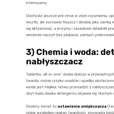
intensywny.
Dochodzi jeszcze pre-rinse w złym rozumieniu: o
resztki, ale zostawia tłuszcz i skrobię jako cien
się aktywować, a enzymy i zasadowe składniki prac
włożenie naczyń bez płukania, zamiast polerowani
3) Chemia i woda: det
nabłyszczacz
Tabletka „all-in-one” działa dobrze w przeciętny
twarda, rośnie ryzyko osadów i spadku skutecznoś
woda jest miękka, łatwo przesadzić z nabłyszczacz
zbyt mała dawka detergentu objawia się tłustym 
Osobny temat to
ustawienie zmiękczacza
(twa
niskie względem realnej twardości, zmywarka będz