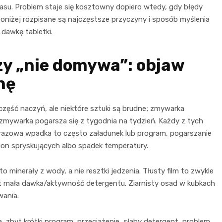
asu. Problem staje się kosztowny dopiero wtedy, gdy błędy
oniżej rozpisane są najczęstsze przyczyny i sposób myślenia
 dawkę tabletki.
zy „nie domywa”: objaw
nę
zęść naczyń, ale niektóre sztuki są brudne; zmywarka
mywarka pogarsza się z tygodnia na tydzień. Każdy z tych
orazowa wpadka to często załadunek lub program, pogarszanie
amion spryskujących albo spadek temperatury.
to minerały z wody, a nie resztki jedzenia. Tłusty film to zwykle
byt mała dawka/aktywność detergentu. Ziarnisty osad w kubkach
wania.
 zbyt krótki program, przeciążenie, słaby detergent, problem