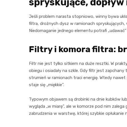
spryskujące, dopływ 
Jeśli problem narasta stopniowo, winny bywa ukł
filtra, drożnych dysz w ramionach spryskującyc
Niedomaganie jednego elementu potrafi „udawać” in
Filtry i komora filtra:
Filtr nie jest tylko sitkiem na duże resztki. W pra
obiegu i osiadały na szkle. Gdy filtr jest zapchan
strumień w ramionach traci energię. Wtedy nawe
staje się „miękkie”.
Typowym objawem są drobinki na dnie kubków lub 
wygląda „w miarę”, ale w komorze pod nim zalega g
zabrudzenia w warstwę, której szybkie opłukanie 