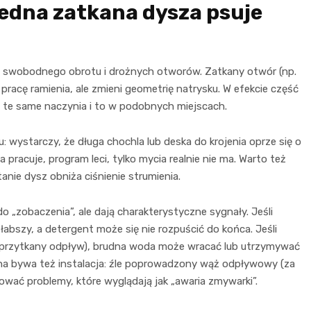
jedna zatkana dysza psuje
ją swobodnego obrotu i drożnych otworów. Zatkany otwór (np.
pracę ramienia, ale zmieni geometrię natrysku. W efekcie część
e te same naczynia i to w podobnych miejscach.
wystarczy, że długa chochla lub deska do krojenia oprze się o
pracuje, program leci, tylko mycia realnie nie ma. Warto też
nie dysz obniża ciśnienie strumienia.
 „zobaczenia”, ale dają charakterystyczne sygnały. Jeśli
abszy, a detergent może się nie rozpuścić do końca. Jeśli
 przytkany odpływ), brudna woda może wracać lub utrzymywać
nna bywa też instalacja: źle poprowadzony wąż odpływowy (za
wać problemy, które wyglądają jak „awaria zmywarki”.