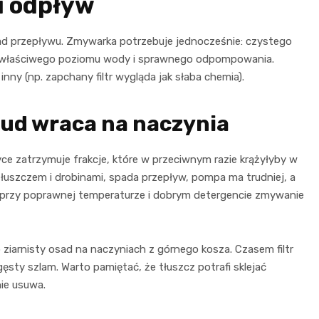
i odpływ
ad przepływu. Zmywarka potrzebuje jednocześnie: czystego
h, właściwego poziomu wody i sprawnego odpompowania.
ny (np. zapchany filtr wygląda jak słaba chemia).
 brud wraca na naczynia
ktyce zatrzymuje frakcje, które w przeciwnym razie krążyłyby w
y tłuszczem i drobinami, spada przepływ, pompa ma trudniej, a
t przy poprawnej temperaturze i dobrym detergencie zmywanie
ziarnisty osad na naczyniach z górnego kosza. Czasem filtr
ęsty szlam. Warto pamiętać, że tłuszcz potrafi sklejać
nie usuwa.