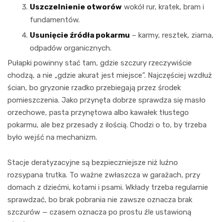
Uszczelnienie otworów
wokół rur, kratek, bram i
fundamentów.
Usunięcie źródła pokarmu
– karmy, resztek, ziarna,
odpadów organicznych.
Pułapki powinny stać tam, gdzie szczury rzeczywiście
chodzą, a nie „gdzie akurat jest miejsce”. Najczęściej wzdłuż
ścian, bo gryzonie rzadko przebiegają przez środek
pomieszczenia. Jako przynęta dobrze sprawdza się masło
orzechowe, pasta przynętowa albo kawałek tłustego
pokarmu, ale bez przesady z ilością. Chodzi o to, by trzeba
było wejść na mechanizm.
Stacje deratyzacyjne są bezpieczniejsze niż luźno
rozsypana trutka. To ważne zwłaszcza w garażach, przy
domach z dziećmi, kotami i psami. Wkłady trzeba regularnie
sprawdzać, bo brak pobrania nie zawsze oznacza brak
szczurów — czasem oznacza po prostu źle ustawioną