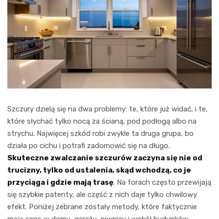
Szczury dzielą się na dwa problemy: te, które już widać, i te,
które słychać tylko nocą za ścianą, pod podłogą albo na
strychu. Najwięcej szkód robi zwykle ta druga grupa, bo
działa po cichu i potrafi zadomowić się na długo.
Skuteczne zwalczanie szczurów zaczyna się nie od
trucizny, tylko od ustalenia, skąd wchodzą, co je
przyciąga i gdzie mają trasę
. Na forach często przewijają
się szybkie patenty, ale część z nich daje tylko chwilowy
efekt. Poniżej zebrane zostały metody, które faktycznie
mają sens w domu, garażu, piwnicy i wokół budynków.