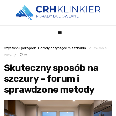
Czystość i porządek
Porady dotyczące mieszkania
26 maja
/
2026
91
/
Skuteczny sposób na
szczury – forum i
sprawdzone metody