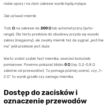
niskie opory i na złym zakresie wyniki będą mylące.
Jak ustawić miernik:
Tryb
Ω
na zakresie do
200 Ω
lub automatyczny (auto-
range). Dla testu przebicia do obudowy przyda się wysoki
zakres (megaomy), ale zwykły miernik też da sygnał „jest/nie
ma” jeśli przebicie jest duże.
Warto zrobić szybki test miernika: zewrzeć końcówki
pomiarowe. Powinno pokazać blisko
0 Ω
(np. 0,2–0,8 Ω
zależnie od przewodów). To pomaga później ocenić, czy „1–
2 Ω” to wynik grzałki czy samego miernika.
Dostęp do zacisków i
oznaczenie przewodów