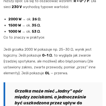
niższy opór. Da się to oszacować wzorem:
R = U² / P
. Dla
sieci
230 V
wychodzą typowe wartości:
2000 W
→ ok.
26 Ω
,
1500 W
→ ok.
35 Ω
,
1000 W
→ ok.
53 Ω
.
Co to znaczy w praktyce:
Jeśli grzałka 2000 W pokazuje np. 25–30 Ω, wynik jest
logiczny. Jeśli pokazuje
0–1 Ω
, to wygląda jak zwarcie
(rzadziej spotykane, ale możliwe) albo błąd pomiaru (źle
ustawiony zakres, zwarte przewody, pomiar „przez” inne
elementy). Jeśli pokazuje
OL
— przerwa.
Grzałka może mieć „ładny” opór
między zaciskami, a jednocześnie
być uszkodzona przez
upływ do