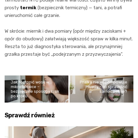
prosty
termik
(bezpiecznik termiczny) — tani, a potrafi
unieruchomić całe grzanie.
W skrócie: miernik i dwa pomiary (opór między zaciskami +
opór do obudowy) załatwiają większość spraw w kilka minut.
Reszta to już diagnostyka sterowania, ale przynajmniej
grzałka przestaje być „podejrzanym z przyzwyczajenia”.
Jak roztopić wosk w
Pralka nie wypompowuje
mikrofalówce –
wody – co sprawdzić
bezpieczne sposoby krok
samodzielnie?
po kroku
Sprawdź również