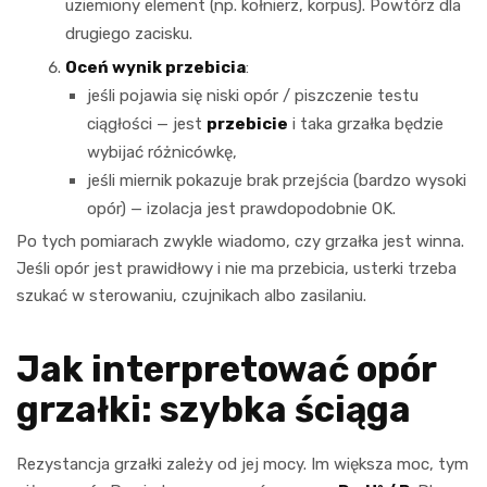
uziemiony element (np. kołnierz, korpus). Powtórz dla
drugiego zacisku.
Oceń wynik przebicia
:
jeśli pojawia się niski opór / piszczenie testu
ciągłości — jest
przebicie
i taka grzałka będzie
wybijać różnicówkę,
jeśli miernik pokazuje brak przejścia (bardzo wysoki
opór) — izolacja jest prawdopodobnie OK.
Po tych pomiarach zwykle wiadomo, czy grzałka jest winna.
Jeśli opór jest prawidłowy i nie ma przebicia, usterki trzeba
szukać w sterowaniu, czujnikach albo zasilaniu.
Jak interpretować opór
grzałki: szybka ściąga
Rezystancja grzałki zależy od jej mocy. Im większa moc, tym