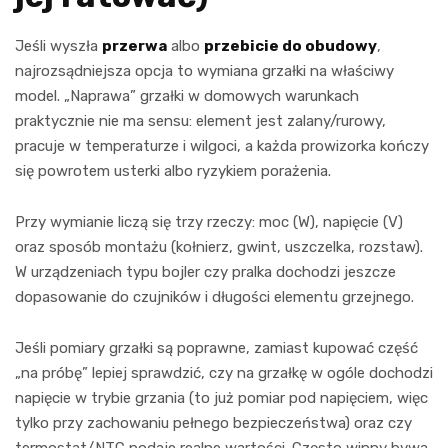
Jeśli wyszła
przerwa
albo
przebicie do obudowy
,
najrozsądniejsza opcja to wymiana grzałki na właściwy
model. „Naprawa” grzałki w domowych warunkach
praktycznie nie ma sensu: element jest zalany/rurowy,
pracuje w temperaturze i wilgoci, a każda prowizorka kończy
się powrotem usterki albo ryzykiem porażenia.
Przy wymianie liczą się trzy rzeczy: moc (W), napięcie (V)
oraz sposób montażu (kołnierz, gwint, uszczelka, rozstaw).
W urządzeniach typu bojler czy pralka dochodzi jeszcze
dopasowanie do czujników i długości elementu grzejnego.
Jeśli pomiary grzałki są poprawne, zamiast kupować część
„na próbę” lepiej sprawdzić, czy na grzałkę w ogóle dochodzi
napięcie w trybie grzania (to już pomiar pod napięciem, więc
tylko przy zachowaniu pełnego bezpieczeństwa) oraz czy
termostat/NTC podaje realne wartości. Często winny bywa