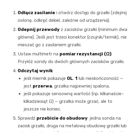
Odłącz zasilanie
i otwórz dostęp do grzałki (zdejmij
osłonę, odkręć dekiel, zależnie od urządzenia).
Odepnij przewody
z zacisków grzałki (minimum dwa
główne). Jeśli jest trzeci konektor (czujnik/termik), nie
mieszać go z zasilaniem grzałki.
Ustaw multimetr na
pomiar rezystancji (Ω)
.
Przyłóż sondy do dwóch głównych zacisków grzałki.
Odczytaj wynik
:
jeśli miernik pokazuje
OL
,
1
lub nieskończoność —
jest
przerwa
, grzałka najpewniej spalona,
jeśli pokazuje sensowną wartość (np. kilkanaście–
kilkadziesiąt Ω) — grzałka może grzać, ale to
jeszcze nie koniec.
Sprawdź
przebicie do obudowy
: jedna sonda na
zacisk grzałki, druga na metalową obudowę grzałki lub