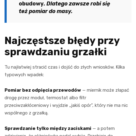
obudowy
. Dlatego zawsze robi się
też pomiar do masy.
Najczęstsze błędy przy
sprawdzaniu grzałki
Tu najłatwiej stracić czas i dojść do złych wniosków. Kilka
typowych wpadek:
Pomiar bez odpięcia przewodów
— miernik może złapać
drogę przez moduł, termostat albo filtr
przeciwzakłóceniowy i wyjdzie „jakiś opór”, który nie ma nic
wspólnego z grzałką.
Sprawdzanie tylko między zaciskami
— a potem
zdziwienie, że różnicówka nadal wybija. Przebicie do