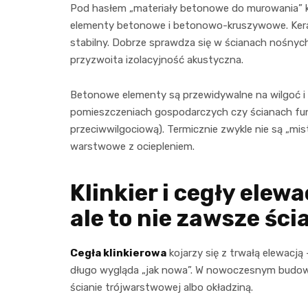
Pod hasłem „materiały betonowe do murowania” kr
elementy betonowe i betonowo-kruszywowe. Kera
stabilny. Dobrze sprawdza się w ścianach nośnych 
przyzwoita izolacyjność akustyczna.
Betonowe elementy są przewidywalne na wilgoć i 
pomieszczeniach gospodarczych czy ścianach fun
przeciwwilgociową). Termicznie zwykle nie są „mist
warstwowe z ociepleniem.
Klinkier i cegły elew
ale to nie zawsze śc
Cegła klinkierowa
kojarzy się z trwałą elewacją 
długo wygląda „jak nowa”. W nowoczesnym budowan
ścianie trójwarstwowej albo okładziną.