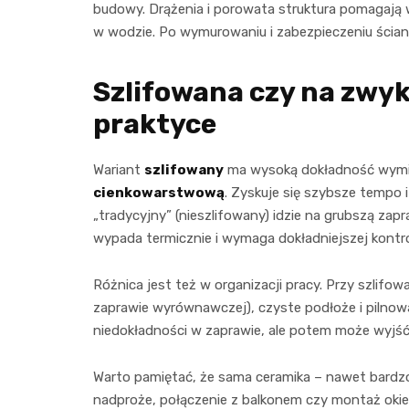
budowy. Drążenia i porowata struktura pomagają w 
w wodzie. Po wymurowaniu i zabezpieczeniu ściany 
Szlifowana czy na zwyk
praktyce
Wariant
szlifowany
ma wysoką dokładność wymia
cienkowarstwową
. Zyskuje się szybsze tempo 
„tradycyjny” (nieszlifowany) idzie na grubszą zapr
wypada termicznie i wymaga dokładniejszej kontr
Różnica jest też w organizacji pracy. Przy szlif
zaprawie wyrównawczej), czyste podłoże i pilnowan
niedokładności w zaprawie, ale potem może wyjść 
Warto pamiętać, że sama ceramika – nawet bardzo 
nadproże, połączenie z balkonem czy montaż okien