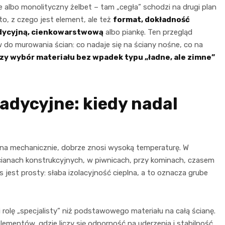
e albo monolityczny żelbet – tam „cegła” schodzi na drugi plan
 to, z czego jest element, ale też
format, dokładność
dycyjną, cienkowarstwową
albo piankę. Ten przegląd
w do murowania ścian: co nadaje się na ściany nośne, co na
szy wybór materiału bez wpadek typu „ładne, ale zimne”
radycyjne: kiedy nadal
orna mechanicznie, dobrze znosi wysoką temperaturę. W
cianach konstrukcyjnych, w piwnicach, przy kominach, czasem
jest prosty: słaba izolacyjność cieplna, a to oznacza grube
rolę „specjalisty” niż podstawowego materiału na całą ścianę.
mentów, gdzie liczy się odporność na uderzenia i stabilność.