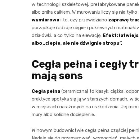
w technologii szkieletowej, prefabrykowane panel
albo znika całkiem. W murowaniu liczy się nie tylko
wymiarowa
i to, czy przewidziano
zaprawę tra
porządkuje rodzaje cegieł i pokrewnych materiałó
działówki, a co tylko na elewację.
Efekt: łatwiej
albo „ciepłe, ale nie dźwignie stropu”.
Cegła pełna i cegły t
mają sens
Cegła pełna
(ceramiczna) to klasyk: ciężka, odp
praktyce spotyka się ją w starszych domach, w ś
w miejscach narażonych na uszkodzenia. Jej minus 
mury albo solidne docieplenie.
W nowym budownictwie cegła pełna częściej pełni 
Nadaje się do przemurowań, wzmocnień, małych ele