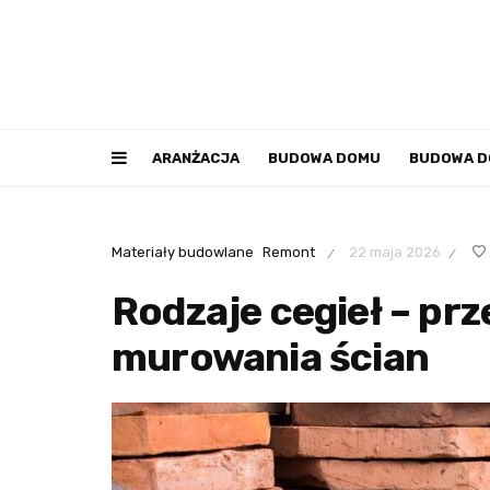
ARANŻACJA
BUDOWA DOMU
BUDOWA 
Materiały budowlane
Remont
22 maja 2026
/
/
Rodzaje cegieł – pr
murowania ścian