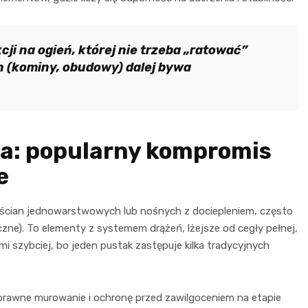
ji na ogień, której nie trzeba „ratować”
 (kominy, obudowy) dalej bywa
a: popularny kompromis
e
e ścian jednowarstwowych lub nośnych z dociepleniem, często
czne). To elementy z systemem drążeń, lżejsze od cegły pełnej,
nimi szybciej, bo jeden pustak zastępuje kilka tradycyjnych
oprawne murowanie i ochronę przed zawilgoceniem na etapie