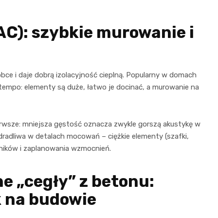
C): szybkie murowanie i
óbce i daje dobrą izolacyjność cieplną. Popularny w domach
 tempo: elementy są duże, łatwo je docinać, a murowanie na
rwsze: mniejsza gęstość oznacza zwykle gorszą akustykę w
zdradliwa w detalach mocowań – ciężkie elementy (szafki,
ników i zaplanowania wzmocnień.
e „cegły” z betonu:
k na budowie