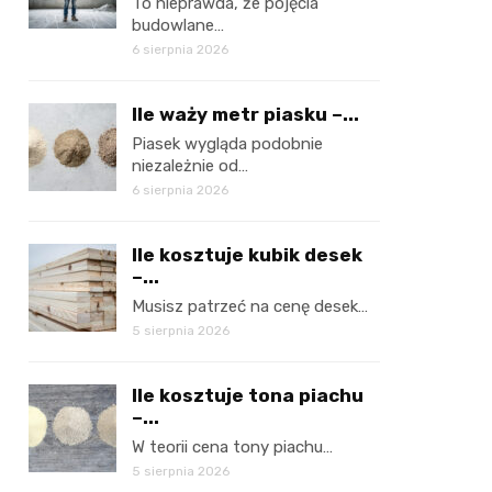
To nieprawda, że pojęcia
budowlane…
6 sierpnia 2026
Ile waży metr piasku –...
Piasek wygląda podobnie
niezależnie od…
6 sierpnia 2026
Ile kosztuje kubik desek
–...
Musisz patrzeć na cenę desek…
5 sierpnia 2026
Ile kosztuje tona piachu
–...
W teorii cena tony piachu…
5 sierpnia 2026