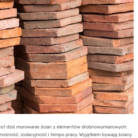
est dziś murowanie ścian z elementów drobnowymiarowych:
nośność, izolacyjność i tempo pracy. Wyjątkiem bywają ściany