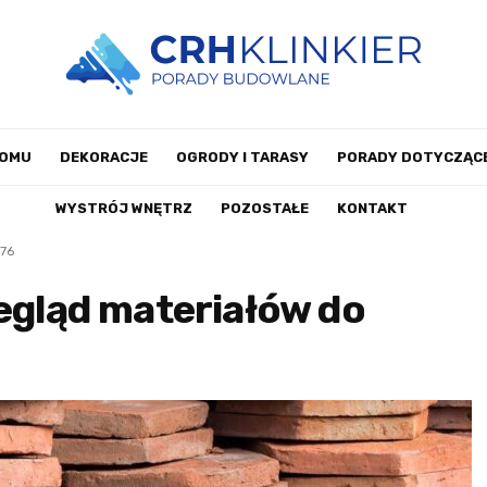
DOMU
DEKORACJE
OGRODY I TARASY
PORADY DOTYCZĄCE
WYSTRÓJ WNĘTRZ
POZOSTAŁE
KONTAKT
76
zegląd materiałów do