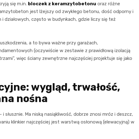
yją się m.in.
bloczek z keramzytobetonu
oraz różne
mzytobeton jest lżejszy od zwykłego betonu, dość odporny i
i działowych, często w budynkach, gdzie liczy się też
uszkodzenia, a to bywa ważne przy garażach,
damentowych (oczywiście w zestawie z prawidłową izolacją
rzami”, więc ściany zewnętrzne najczęściej projektuje się jako
acyjne: wygląd, trwałość,
iana nośna
– i słusznie. Ma niską nasiąkliwość, dobrze znosi mróz i deszcz,
iu klinkier najczęściej jest warstwą osłonową (elewacyjną) w