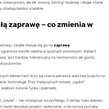
izolacyjności, ale źle znoszą „błotną” budowę i długie stanie
działają bardzo stabilnie.
łą zaprawę – co zmienia w
rową i zwykle muruje się go na
zaprawę
i ogranicza mostki cieplne w spoinach poziomych. Wariant
awę, jest bardziej tolerancyjny na nierówności, ale gorzej
oli poziomów.
owanych elementach liczy się równa pierwsza warstwa (często na
ie technologii. Przy tradycyjnych łatwiej „zgubić”
większe zużycie tynku i poprawki.
„ciepła” – nie rozwiązuje wszystkiego. O detalu typu wieniec,
 nadal decyduje projekt i wykonanie, a nie nazwa pustaka.