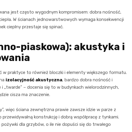
owana jest często wygodnym kompromisem: dobra nośność,
 ciepła. W ścianach jednowarstwowych wymaga konsekwencji
ek cieplny przestaje się spinać.
enno-piaskowa): akustyka i
owania
ć w praktyce to również bloczki i elementy większego formatu.
tna
izolacyjność akustyczna
, bardzo dobra nośność i
e i „twarde” – docenia się to w budynkach wielorodzinnych,
dzie cisza ma znaczenie.
ny”, więc ściana zewnętrzna prawie zawsze idzie w parze z
o przewidywalną konstrukcję i dobrą współpracę z tynkami.
ą pożywki dla grzybów, o ile nie dopuści się do trwałego