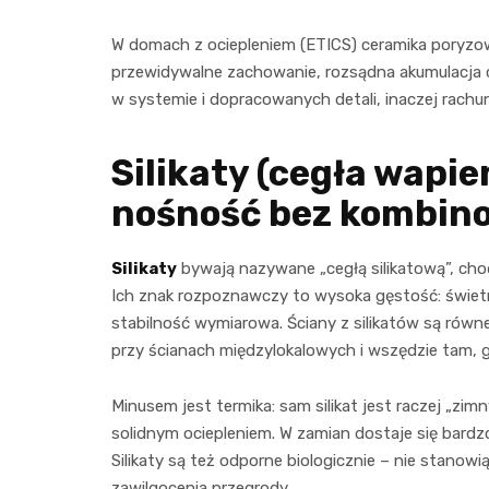
W domach z ociepleniem (ETICS) ceramika poryz
przewidywalne zachowanie, rozsądna akumulacja
w systemie i dopracowanych detali, inaczej rachun
Silikaty (cegła wapi
nośność bez kombin
Silikaty
bywają nazywane „cegłą silikatową”, cho
Ich znak rozpoznawczy to wysoka gęstość: świe
stabilność wymiarowa. Ściany z silikatów są równ
przy ścianach międzylokalowych i wszędzie tam, g
Minusem jest termika: sam silikat jest raczej „zim
solidnym ociepleniem. W zamian dostaje się bardz
Silikaty są też odporne biologicznie – nie stanowi
zawilgocenia przegrody.