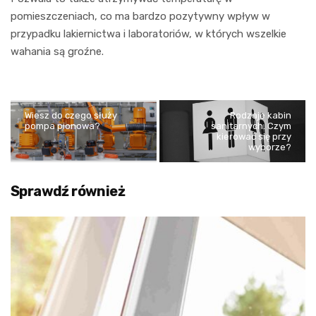
pomieszczeniach, co ma bardzo pozytywny wpływ w
przypadku lakiernictwa i laboratoriów, w których wszelkie
wahania są groźne.
Wiesz do czego służy
Rodzaje kabin
pompa pionowa?
sanitarnych. Czym
kierować się przy
wyborze?
Sprawdź również