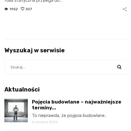
folia statyczna przylega do…
1952
307
Wyszukaj w serwisie
Aktualności
Pojęcia budowlane – najważniejsze
terminy...
To nieprawda, że pojęcia budowlane…
6 sierpnia 2026