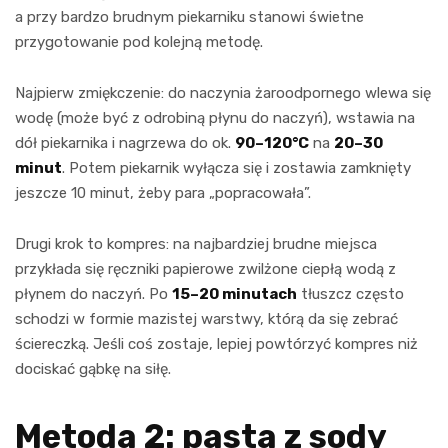
a przy bardzo brudnym piekarniku stanowi świetne
przygotowanie pod kolejną metodę.
Najpierw zmiękczenie: do naczynia żaroodpornego wlewa się
wodę (może być z odrobiną płynu do naczyń), wstawia na
dół piekarnika i nagrzewa do ok.
90–120°C
na
20–30
minut
. Potem piekarnik wyłącza się i zostawia zamknięty
jeszcze 10 minut, żeby para „popracowała”.
Drugi krok to kompres: na najbardziej brudne miejsca
przykłada się ręczniki papierowe zwilżone ciepłą wodą z
płynem do naczyń. Po
15–20 minutach
tłuszcz często
schodzi w formie mazistej warstwy, którą da się zebrać
ściereczką. Jeśli coś zostaje, lepiej powtórzyć kompres niż
dociskać gąbkę na siłę.
Metoda 2: pasta z sody