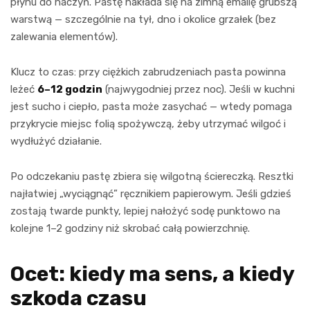
płynu do naczyń. Pastę nakłada się na zimną emalię grubszą
warstwą — szczególnie na tył, dno i okolice grzałek (bez
zalewania elementów).
Klucz to czas: przy ciężkich zabrudzeniach pasta powinna
leżeć
6–12 godzin
(najwygodniej przez noc). Jeśli w kuchni
jest sucho i ciepło, pasta może zasychać — wtedy pomaga
przykrycie miejsc folią spożywczą, żeby utrzymać wilgoć i
wydłużyć działanie.
Po odczekaniu pastę zbiera się wilgotną ściereczką. Resztki
najłatwiej „wyciągnąć” ręcznikiem papierowym. Jeśli gdzieś
zostają twarde punkty, lepiej nałożyć sodę punktowo na
kolejne 1–2 godziny niż skrobać całą powierzchnię.
Ocet: kiedy ma sens, a kiedy
szkoda czasu