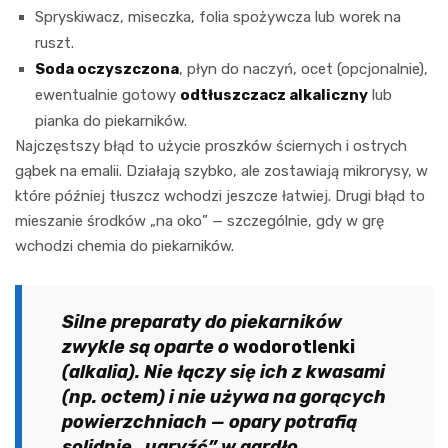
Spryskiwacz, miseczka, folia spożywcza lub worek na
ruszt.
Soda oczyszczona
, płyn do naczyń, ocet (opcjonalnie),
ewentualnie gotowy
odtłuszczacz alkaliczny
lub
pianka do piekarników.
Najczęstszy błąd to użycie proszków ściernych i ostrych
gąbek na emalii. Działają szybko, ale zostawiają mikrorysy, w
które później tłuszcz wchodzi jeszcze łatwiej. Drugi błąd to
mieszanie środków „na oko” — szczególnie, gdy w grę
wchodzi chemia do piekarników.
Silne preparaty do piekarników
zwykle są oparte o
wodorotlenki
(alkalia). Nie łączy się ich z kwasami
(np. octem) i nie używa na gorących
powierzchniach — opary potrafią
solidnie „ugryźć” w gardło.