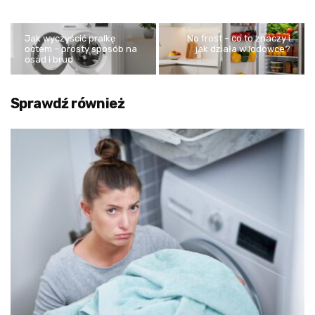
Jak wyczyścić pralkę
No frost – co to znaczy i
octem – prosty sposób na
jak działa w lodówce?
osad i brud
Sprawdź również