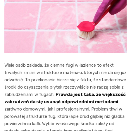
Wiele osób zakłada, że ciemne fugi w łazience to efekt
trwałych zmian w strukturze materiału, których nie da się już
odwrócić. To przekonanie bierze się z faktu, że standardowe
środki do czyszczenia płytek rzeczywiście nie radzą sobie z
zabrudzeniami w fugach.
Prawda jest taka, że większość
zabrudzeń da się usunąć odpowiednimi metodami
–
zarówno domowymi, jak i profesjonalnymi. Problem tkwi w
porowatej strukturze fug, która łapie brud głębiej niż gładka
powierzchnia kafli. Wybór właściwego środka zależy od
rodzaju zabrudzenia, stopnia jego nasilenia i typu fugi.