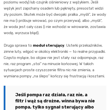
poziomu wody) lub czujnik ciśnieniowy z wężykiem. Jeśli
wężyk jest zapchany osadem lub pęknięty, presostat widzi
zły poziom. Skutek może być dwojaki: pralka „myśli”, że wody
nie ma (i próbuje wirować, po czym przerywa), albo „myśli”,
że woda jest cały czas (i nie wchodzi w wirowanie, zostawia
wodę, wyrzuca błąd).
Druga sprawa to
moduł sterujący
. Usterki przekaźników,
zimne luty, wilgoć w okolicy elektroniki — to realne przypadki.
Często mylące, bo objaw nie jest stały: raz odpompuje, raz
nie, raz program „stoi” na minucie końcowej. W takich
sytuacjach proste czyszczenie filtra nic nie zmienia, a
wymiana pompy „na ślepo” kończy się frustracją i kosztami.
Jeśli pompa raz działa, raz nie, a
filtr i wąż są drożne, winna bywa nie
pompa, tylko sygnał sterujący albo