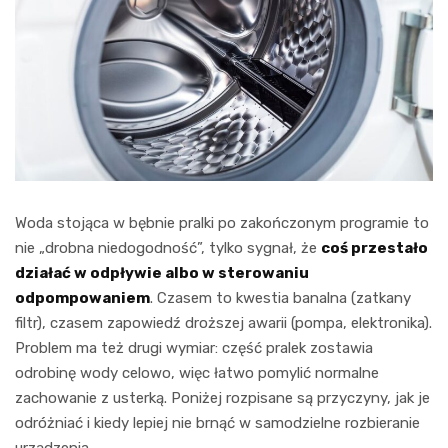
Woda stojąca w bębnie pralki po zakończonym programie to
nie „drobna niedogodność”, tylko sygnał, że
coś przestało
działać w odpływie albo w sterowaniu
odpompowaniem
. Czasem to kwestia banalna (zatkany
filtr), czasem zapowiedź droższej awarii (pompa, elektronika).
Problem ma też drugi wymiar: część pralek zostawia
odrobinę wody celowo, więc łatwo pomylić normalne
zachowanie z usterką. Poniżej rozpisane są przyczyny, jak je
odróżniać i kiedy lepiej nie brnąć w samodzielne rozbieranie
urządzenia.