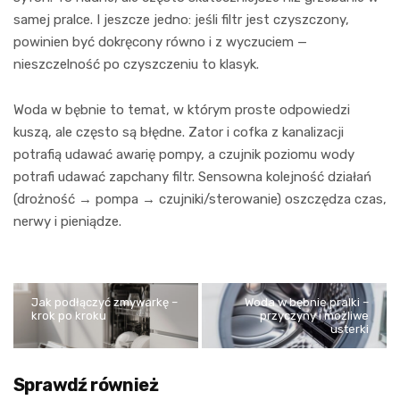
samej pralce. I jeszcze jedno: jeśli filtr jest czyszczony,
powinien być dokręcony równo i z wyczuciem —
nieszczelność po czyszczeniu to klasyk.
Woda w bębnie to temat, w którym proste odpowiedzi
kuszą, ale często są błędne. Zator i cofka z kanalizacji
potrafią udawać awarię pompy, a czujnik poziomu wody
potrafi udawać zapchany filtr. Sensowna kolejność działań
(drożność → pompa → czujniki/sterowanie) oszczędza czas,
nerwy i pieniądze.
Jak podłączyć zmywarkę –
Woda w bębnie pralki –
krok po kroku
przyczyny i możliwe
usterki
Sprawdź również