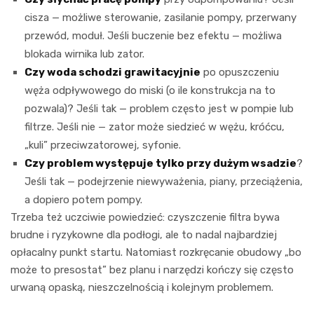
cisza — możliwe sterowanie, zasilanie pompy, przerwany
przewód, moduł. Jeśli buczenie bez efektu — możliwa
blokada wirnika lub zator.
Czy woda schodzi grawitacyjnie
po opuszczeniu
węża odpływowego do miski (o ile konstrukcja na to
pozwala)? Jeśli tak — problem często jest w pompie lub
filtrze. Jeśli nie — zator może siedzieć w wężu, króćcu,
„kuli” przeciwzatorowej, syfonie.
Czy problem występuje tylko przy dużym wsadzie
?
Jeśli tak — podejrzenie niewyważenia, piany, przeciążenia,
a dopiero potem pompy.
Trzeba też uczciwie powiedzieć: czyszczenie filtra bywa
brudne i ryzykowne dla podłogi, ale to nadal najbardziej
opłacalny punkt startu. Natomiast rozkręcanie obudowy „bo
może to presostat” bez planu i narzędzi kończy się często
urwaną opaską, nieszczelnością i kolejnym problemem.