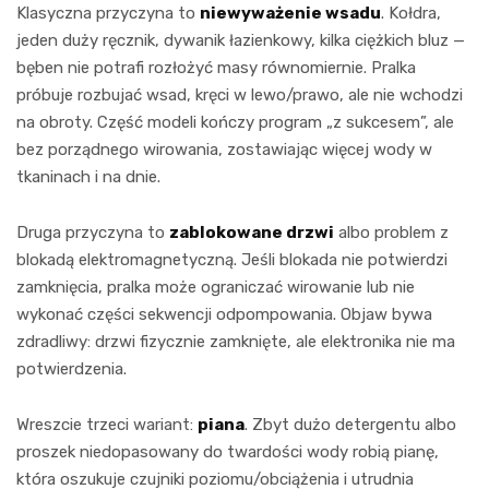
Klasyczna przyczyna to
niewyważenie wsadu
. Kołdra,
jeden duży ręcznik, dywanik łazienkowy, kilka ciężkich bluz —
bęben nie potrafi rozłożyć masy równomiernie. Pralka
próbuje rozbujać wsad, kręci w lewo/prawo, ale nie wchodzi
na obroty. Część modeli kończy program „z sukcesem”, ale
bez porządnego wirowania, zostawiając więcej wody w
tkaninach i na dnie.
Druga przyczyna to
zablokowane drzwi
albo problem z
blokadą elektromagnetyczną. Jeśli blokada nie potwierdzi
zamknięcia, pralka może ograniczać wirowanie lub nie
wykonać części sekwencji odpompowania. Objaw bywa
zdradliwy: drzwi fizycznie zamknięte, ale elektronika nie ma
potwierdzenia.
Wreszcie trzeci wariant:
piana
. Zbyt dużo detergentu albo
proszek niedopasowany do twardości wody robią pianę,
która oszukuje czujniki poziomu/obciążenia i utrudnia