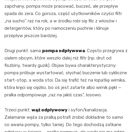
zapchany, pompa może pracować, buczeć, ale przepływ
spada do zera. Co gorsza, część użytkowników czyści filtr
„na sucho” raz na rok, a w środku robi się filc z włosów i
detergentów, który po namoczeniu puchnie i klinuje
przepływ jeszcze bardziej.
Drugi punkt: sama
pompa odpływowa
. Często przegrywa z
ciałem obcym, które weszło dalej niż filtr (np. drut od
fiszbiny, twardy guzik). Objaw bywa charakterystyczny:
pompa próbuje wystartować, słychać buczenie lub cykliczne
start-stop, a woda stoi. Da się trafić też na łopatkę wirnika,
która kręci się ciężko, bo oś jest zatarte albo wirnik pękł —
pralka odpompowuje „raz na jakiś czas”, losowo.
Trzeci punkt:
wąż odpływowy
i syfon/kanalizacja.
Załamanie węża za pralką potrafi zrobić dokładnie to samo
co awaria pompy, tylko taniej. Do tego dochodzą zatkane
odpływy w ścianie — pralka pompuje, ale woda nie ma gdzie