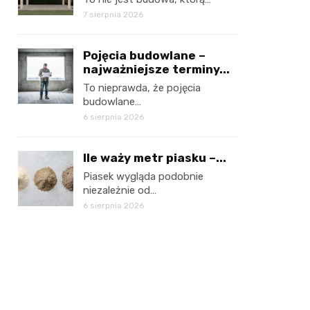
7 sierpnia 2026
Pojęcia budowlane –
najważniejsze terminy...
To nieprawda, że pojęcia
budowlane…
6 sierpnia 2026
Ile waży metr piasku –...
Piasek wygląda podobnie
niezależnie od…
6 sierpnia 2026