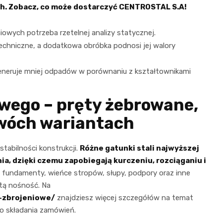
h. Zobacz, co może dostarczyć CENTROSTAL S.A!
iowych potrzeba rzetelnej analizy statycznej.
chniczne, a dodatkowa obróbka podnosi jej walory
 generuje mniej odpadów w porównaniu z kształtownikami
owego – pręty żebrowane,
dwóch wariantach
tabilności konstrukcji.
Różne gatunki stali najwyższej
a, dzięki czemu zapobiegają kurczeniu, rozciąganiu i
m fundamenty, wieńce stropów, słupy, podpory oraz inne
tą nośność. Na
y-zbrojeniowe/
znajdziesz więcej szczegółów na temat
do składania zamówień.