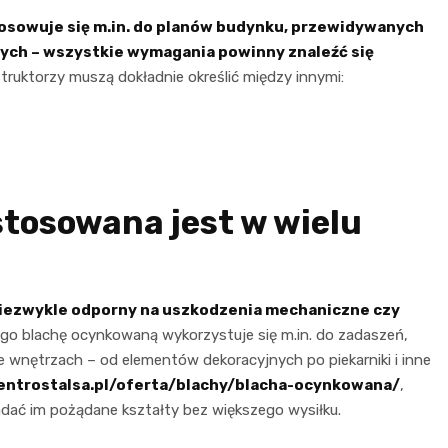
osowuje się m.in. do planów budynku, przewidywanych
ych – wszystkie wymagania powinny znaleźć się
struktorzy muszą dokładnie określić między innymi:
tosowana jest w wielu
niezwykle odporny na uszkodzenia mechaniczne czy
ego blachę ocynkowaną wykorzystuje się m.in. do zadaszeń,
e wnętrzach – od elementów dekoracyjnych po piekarniki i inne
centrostalsa.pl/oferta/blachy/blacha-ocynkowana/
,
adać im pożądane kształty bez większego wysiłku.