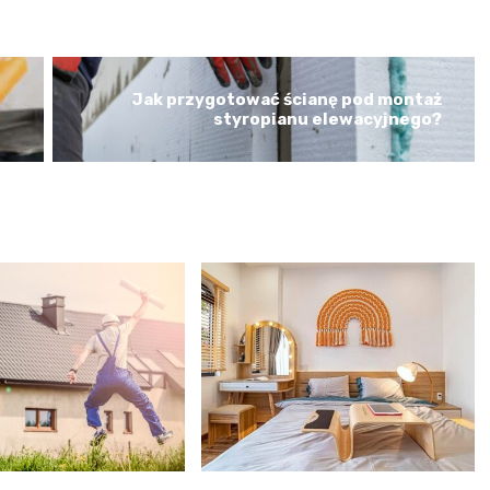
Jak przygotować ścianę pod montaż
styropianu elewacyjnego?