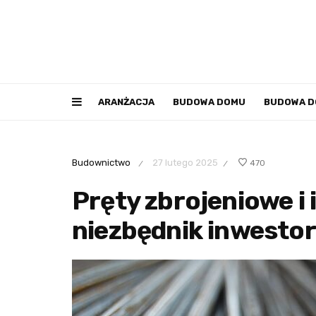
ARANŻACJA
BUDOWA DOMU
BUDOWA 
Budownictwo
27 lutego 2025
470
/
/
Pręty zbrojeniowe i 
niezbędnik inwesto