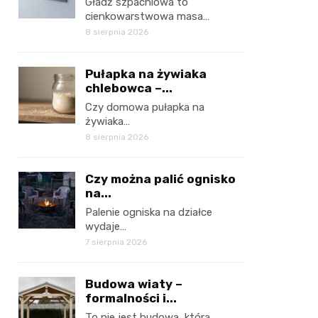
Gładź szpachlowa to
cienkowarstwowa masa…
8 sierpnia 2026
Pułapka na żywiaka
chlebowca –...
Czy domowa pułapka na
żywiaka…
8 sierpnia 2026
Czy można palić ognisko
na...
Palenie ogniska na działce
wydaje…
7 sierpnia 2026
Budowa wiaty –
formalności i...
To nie jest budowa, którą…