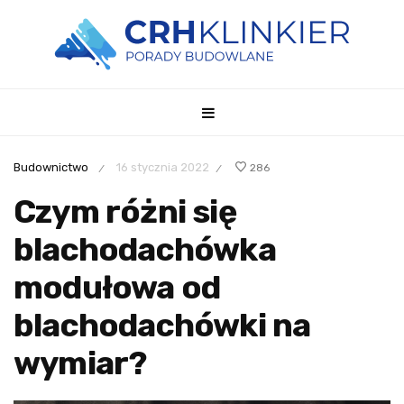
Budownictwo
16 stycznia 2022
286
/
/
Czym różni się
blachodachówka
modułowa od
blachodachówki na
wymiar?