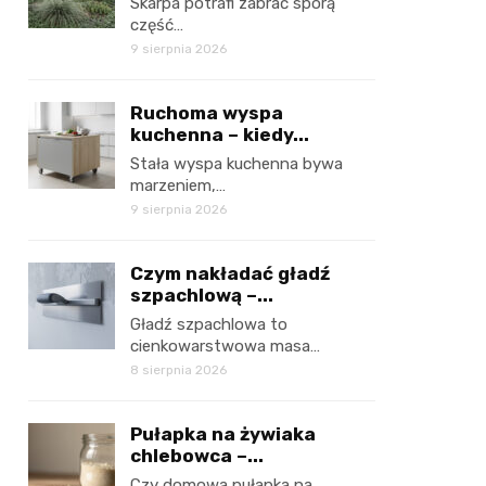
Skarpa potrafi zabrać sporą
część…
9 sierpnia 2026
Ruchoma wyspa
kuchenna – kiedy...
Stała wyspa kuchenna bywa
marzeniem,…
9 sierpnia 2026
Czym nakładać gładź
szpachlową –...
Gładź szpachlowa to
cienkowarstwowa masa…
8 sierpnia 2026
Pułapka na żywiaka
chlebowca –...
Czy domowa pułapka na