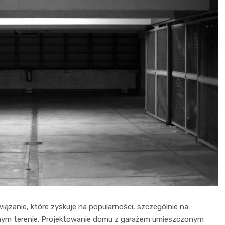
zanie, które zyskuje na popularności, szczególnie na
lonym terenie. Projektowanie domu z garażem umieszczonym