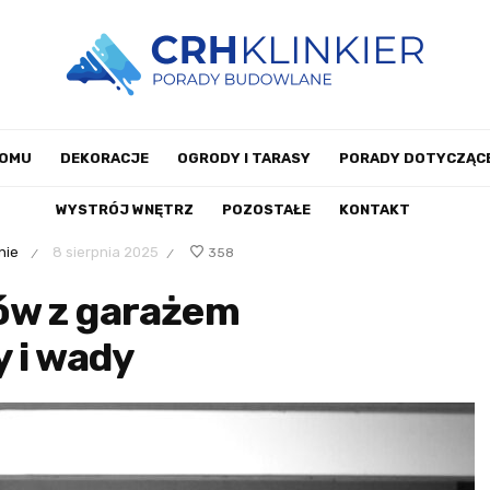
DOMU
DEKORACJE
OGRODY I TARASY
PORADY DOTYCZĄCE
WYSTRÓJ WNĘTRZ
POZOSTAŁE
KONTAKT
nie
8 sierpnia 2025
358
/
/
ów z garażem
 i wady