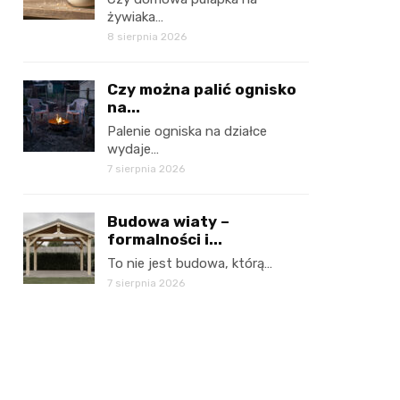
żywiaka…
8 sierpnia 2026
Czy można palić ognisko
na...
Palenie ogniska na działce
wydaje…
7 sierpnia 2026
Budowa wiaty –
formalności i...
To nie jest budowa, którą…
7 sierpnia 2026