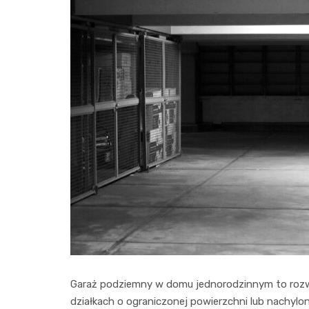
Garaż podziemny w domu jednorodzinnym to rozwią
działkach o ograniczonej powierzchni lub nachy