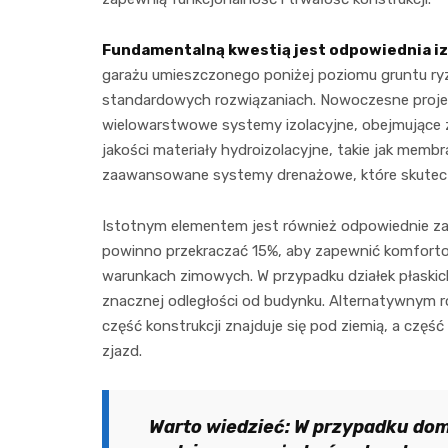
Fundamentalną kwestią jest odpowiednia iz
garażu umieszczonego poniżej poziomu gruntu ryzy
standardowych rozwiązaniach. Nowoczesne proj
wielowarstwowe systemy izolacyjne, obejmujące za
jakości materiały hydroizolacyjne, takie jak me
zaawansowane systemy drenażowe, które skuteczn
Istotnym elementem jest również odpowiednie zap
powinno przekraczać 15%, aby zapewnić komfortow
warunkach zimowych. W przypadku działek płaski
znacznej odległości od budynku. Alternatywnym 
część konstrukcji znajduje się pod ziemią, a czę
zjazd.
Warto wiedzieć: W przypadku do