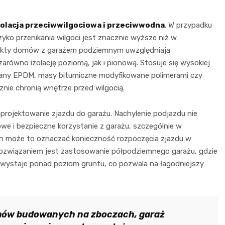
olacja przeciwwilgociowa i przeciwwodna
. W przypadku
ko przenikania wilgoci jest znacznie wyższe niż w
ekty domów z garażem podziemnym uwzględniają
równo izolację poziomą, jak i pionową. Stosuje się wysokiej
mbrany EPDM, masy bitumiczne modyfikowane polimerami czy
ie chronią wnętrze przed wilgocią.
rojektowanie zjazdu do garażu. Nachylenie podjazdu nie
e i bezpieczne korzystanie z garażu, szczególnie w
ch może to oznaczać konieczność rozpoczęcia zjazdu w
rozwiązaniem jest zastosowanie półpodziemnego garażu, gdzie
ść wystaje ponad poziom gruntu, co pozwala na łagodniejszy
mów budowanych na zboczach, garaż