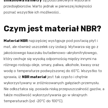
silikonowa na metry
są podstawowymi wyborami
przedsiębiorców. Warto jednak w pierwszej kolejności
poznać wszystkie ich możliwości…
Czym jest materiał NBR?
Materiał NBR
najczęściej występuje pod postacią płyt i
mat, ale również uszczelek czy izolacji. Wytwarza się go z
jakościowego kauczuku butadienowo–akrylonitrylowego,
który cechuje się wysoką odpornością między innymi na
różnego rodzaju oleje, smary, paliwa, alkohole, kwasy oraz
wodę o temperaturze podwyższonej do 65ºC. Wszystko to
sprawia, iż
NBR materiał
jest tak często i chętnie
wykorzystywany w zróżnicowanych gałęziach przemysłu.
Nie odkształca się, posiada niską przepuszczalność gazów, a
także możliwość wykorzystywania go w skrajnych
temperaturach (od -20ºC do 100ºC).