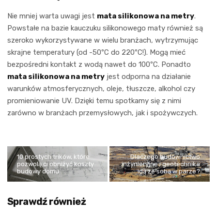
Nie mniej warta uwagi jest
mata silikonowa na metry
.
Powstałe na bazie kauczuku silikonowego maty również są
szeroko wykorzystywane w wielu branżach, wytrzymując
skrajne temperatury (od -50ºC do 220ºC!). Mogą mieć
bezpośredni kontakt z wodą nawet do 100ºC. Ponadto
mata silikonowa na metry
jest odporna na działanie
warunków atmosferycznych, oleje, tłuszcze, alkohol czy
promieniowanie UV. Dzięki temu spotkamy się z nimi
zarówno w branżach przemysłowych, jak i spożywczych.
10 prostych trików, które
Dlaczego budownictwo
pozwolą ci obniżyć koszty
inżynieryjne i geotechnika
budowy domu
idą ze sobą w parze?
Sprawdź również