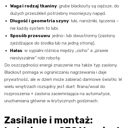
Waga i rodzaj tkaniny
: grube blackouty są cięższe; do
dużych przeszkleń potrzebny mocniejszy napęd.
Długość i geometria szyny
: łuki, narożniki, łączenia –
nie każdy system to lubi.
Sposób przesuwu
: jedno- lub dwustronny (zasłony
zjeżdżające do środka lub na jedną stronę).
Hałas
: w sypialni różnica między „cicho” a „prawie
niesłyszalnie” robi robotę.
Do oszczędności energii znaczenie ma także typ zasłony.
Blackout pomaga w ograniczaniu nagrzewania i daje
prywatność, ale w dzień może zabierać darmowe światło. W
wielu wnętrzach rozsądny jest duet: firana/woal do
rozproszenia + zasłona zaciemniająca na automatyce,
uruchamiana głównie w krytycznych godzinach.
Zasilanie i montaż: