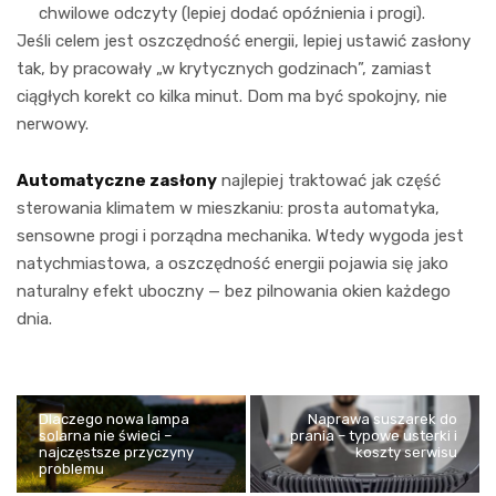
chwilowe odczyty (lepiej dodać opóźnienia i progi).
Jeśli celem jest oszczędność energii, lepiej ustawić zasłony
tak, by pracowały „w krytycznych godzinach”, zamiast
ciągłych korekt co kilka minut. Dom ma być spokojny, nie
nerwowy.
Automatyczne zasłony
najlepiej traktować jak część
sterowania klimatem w mieszkaniu: prosta automatyka,
sensowne progi i porządna mechanika. Wtedy wygoda jest
natychmiastowa, a oszczędność energii pojawia się jako
naturalny efekt uboczny — bez pilnowania okien każdego
dnia.
Dlaczego nowa lampa
Naprawa suszarek do
solarna nie świeci –
prania – typowe usterki i
najczęstsze przyczyny
koszty serwisu
problemu