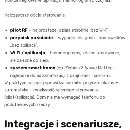
albo zintegrowane (aplikacja, harmonogramy, czujniki).
Najczęstsze opcje sterowania:
pilot RF
– najprostsze, działa stabilnie, bez Wi‑Fi,
przycisk na ścianie
– wygodne dla gości i domowników
„bez aplikacji”,
Wi‑Fi / aplikacja
– harmonogramy, zdalne sterowanie,
ale zależne od sieci,
system smart home
(np. Zigbee/Z‑Wave/Matter) –
najlepsze do automatyzacji z czujnikami i scenami.
W praktyce najlepiej sprawdza się miks: przycisk lokalny +
automatyka + możliwość ręcznego sterowania
(pilot/aplikacja). Dom nie ma wymagać telefonu do
podstawowych rzeczy.
Integracje i scenariusze,