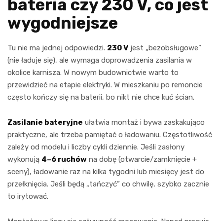
bateria czy 230 V, co jest
wygodniejsze
Tu nie ma jednej odpowiedzi.
230 V
jest „bezobsługowe”
(nie ładuje się), ale wymaga doprowadzenia zasilania w
okolice karnisza. W nowym budownictwie warto to
przewidzieć na etapie elektryki. W mieszkaniu po remoncie
często kończy się na baterii, bo nikt nie chce kuć ścian.
Zasilanie bateryjne
ułatwia montaż i bywa zaskakująco
praktyczne, ale trzeba pamiętać o ładowaniu. Częstotliwość
zależy od modelu i liczby cykli dziennie. Jeśli zasłony
wykonują
4–6 ruchów
na dobę (otwarcie/zamknięcie +
sceny), ładowanie raz na kilka tygodni lub miesięcy jest do
przełknięcia. Jeśli będą „tańczyć” co chwilę, szybko zacznie
to irytować.