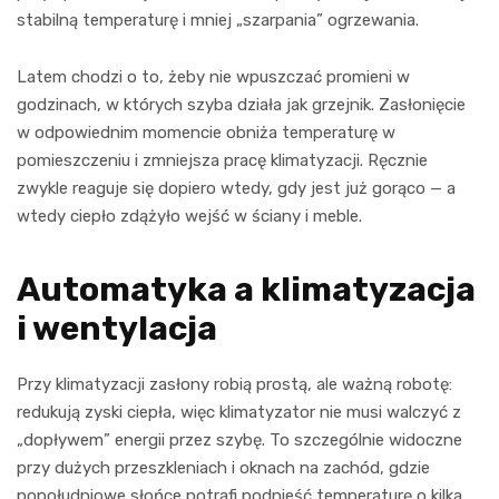
stabilną temperaturę i mniej „szarpania” ogrzewania.
Latem chodzi o to, żeby nie wpuszczać promieni w
godzinach, w których szyba działa jak grzejnik. Zasłonięcie
w odpowiednim momencie obniża temperaturę w
pomieszczeniu i zmniejsza pracę klimatyzacji. Ręcznie
zwykle reaguje się dopiero wtedy, gdy jest już gorąco — a
wtedy ciepło zdążyło wejść w ściany i meble.
Automatyka a klimatyzacja
i wentylacja
Przy klimatyzacji zasłony robią prostą, ale ważną robotę:
redukują zyski ciepła, więc klimatyzator nie musi walczyć z
„dopływem” energii przez szybę. To szczególnie widoczne
przy dużych przeszkleniach i oknach na zachód, gdzie
popołudniowe słońce potrafi podnieść temperaturę o kilka