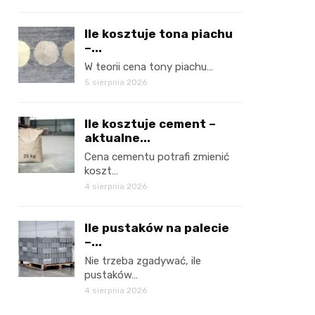
Ile kosztuje tona piachu
–...
W teorii cena tony piachu…
5 sierpnia 2026
Ile kosztuje cement –
aktualne...
Cena cementu potrafi zmienić
koszt…
4 sierpnia 2026
Ile pustaków na palecie
–...
Nie trzeba zgadywać, ile
pustaków…
4 sierpnia 2026