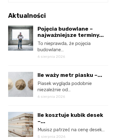
Aktualności
Pojęcia budowlane –
najważniejsze terminy...
To nieprawda, że pojęcia
budowlane…
6 sierpnia 2026
Ile waży metr piasku –...
Piasek wygląda podobnie
niezależnie od…
6 sierpnia 2026
Ile kosztuje kubik desek
–...
Musisz patrzeć na cenę desek…
5 sierpnia 2026