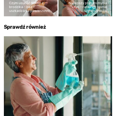
Czym usunąć silikon z
Najlepszy płyn do mycia
brodzika – bez
szyb – ranking i opinie
uszkadzania powierzchni
użytkowników
Sprawdź również