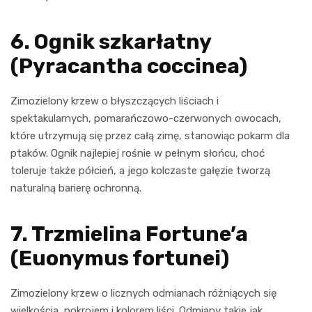
6. Ognik szkarłatny
(Pyracantha coccinea)
Zimozielony krzew o błyszczących liściach i
spektakularnych, pomarańczowo-czerwonych owocach,
które utrzymują się przez całą zimę, stanowiąc pokarm dla
ptaków. Ognik najlepiej rośnie w pełnym słońcu, choć
toleruje także półcień, a jego kolczaste gałęzie tworzą
naturalną barierę ochronną.
7. Trzmielina Fortune’a
(Euonymus fortunei)
Zimozielony krzew o licznych odmianach różniących się
wielkością, pokrojem i kolorem liści. Odmiany takie jak