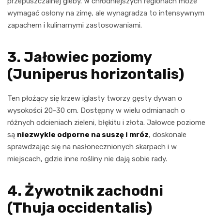
przepuszczalnej gleby. W chłodniejszych regionach może
wymagać osłony na zimę, ale wynagradza to intensywnym
zapachem i kulinarnymi zastosowaniami.
3. Jałowiec poziomy
(Juniperus horizontalis)
Ten płożący się krzew iglasty tworzy gęsty dywan o
wysokości 20-30 cm. Dostępny w wielu odmianach o
różnych odcieniach zieleni, błękitu i złota. Jałowce poziome
są
niezwykle odporne na suszę i mróz
, doskonale
sprawdzając się na nasłonecznionych skarpach i w
miejscach, gdzie inne rośliny nie dają sobie rady.
4. Żywotnik zachodni
(Thuja occidentalis)