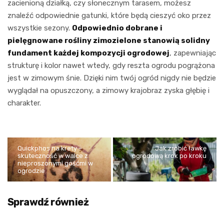
zacienioną działką, czy słonecznym tarasem, możesz
znaleźć odpowiednie gatunki, które będą cieszyć oko przez
wszystkie sezony.
Odpowiednio dobrane i
pielęgnowane rośliny zimozielone stanowią solidny
fundament każdej kompozycji ogrodowej
, zapewniając
strukturę i kolor nawet wtedy, gdy reszta ogrodu pogrążona
jest w zimowym śnie. Dzięki nim twój ogród nigdy nie będzie
wyglądał na opuszczony, a zimowy krajobraz zyska głębię i
charakter.
Quickphos na krety –
Jak zrobić ławkę
skuteczność w walce z
ogrodową krok po kroku
nieproszonymi gośćmi w
ogrodzie
Sprawdź również