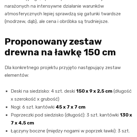
narażonych na intensywne działanie warunków
atmosferycznych lepiej sprawdzą się gatunki twardsze
(modrzew, dąb), ale cena i obróbka są trudniejsze.
Proponowany zestaw
drewna na ławkę 150 cm
Dla konkretnego projektu przyjęto następujący zestaw
elementów:
Deski na siedzisko: 4 szt. deski
150 x 9 x 2,5 cm
(długość
x szerokość x grubość)
Nogi: 6 szt. kantówki
45 x 7 x 7 cm
Poprzeczki pod siedzisko (długość): 3 szt. kantówki
130 x
7 x 4,5 cm
Łączyny boczne (między nogami w poprzek ławki): 3 szt.