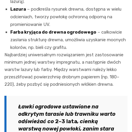
lazurą).
Lazura
– podkreśla rysunek drewna, dostępna w wielu
odcieniach, tworzy powłokę ochronną odporną na
promieniowanie UV.
Farba kryjąca do drewna ogrodowego
– całkowicie
zasłania strukturę drewna, umożliwia uzyskanie mocnych
kolorów, np. bieli czy grafitu.
Najbardziej uniwersalnym rozwiązaniem jest zastosowanie
minimum jednej warstwy impregnatu, a następnie dwóch
warstw lazury lub farby. Między warstwami należy lekko
przeszlifować powierzchnię drobnym papierem (np. 180–
220), żeby pozbyć się podniesionych włókien drewna.
Ławki ogrodowe ustawione na
odkrytym tarasie lub trawniku warto
odświeżać co
2–3 lata
, cienką
warstwą nowej powłoki, zanim stara