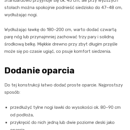
Standardowo przyjmuje się ok. 45 cm, ale przy wyższych
stołach można spokojnie podnieść siedzisko do 47–48 cm,
wydłużając nogi.
Wydłużając ławkę do 180–200 cm, warto dodać czwartą
parę nóg lub przynajmniej zachować trzy pary i solidną
środkową belkę. Miękkie drewno przy zbyt długim przęśle
może się po czasie ugiąć, co psuje komfort siedzenia.
Dodanie oparcia
Do tej konstrukcji łatwo dodać proste oparcie. Najprostszy
sposób:
przedłużyć tylne nogi ławki do wysokości ok. 80–90 cm
od podłoża,
przykręcić do nich jedną lub dwie poziome deski jako
oparcie,