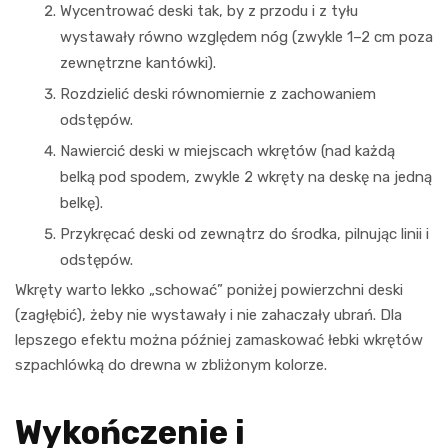
Wycentrować deski tak, by z przodu i z tyłu
wystawały równo względem nóg (zwykle 1–2 cm poza
zewnętrzne kantówki).
Rozdzielić deski równomiernie z zachowaniem
odstępów.
Nawiercić deski w miejscach wkrętów (nad każdą
belką pod spodem, zwykle 2 wkręty na deskę na jedną
belkę).
Przykręcać deski od zewnątrz do środka, pilnując linii i
odstępów.
Wkręty warto lekko „schować” poniżej powierzchni deski
(zagłębić), żeby nie wystawały i nie zahaczały ubrań. Dla
lepszego efektu można później zamaskować łebki wkrętów
szpachlówką do drewna w zbliżonym kolorze.
Wykończenie i