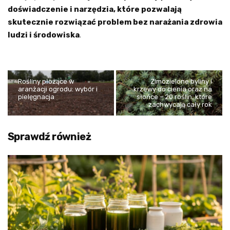
doświadczenie i narzędzia, które pozwalają
skutecznie rozwiązać problem bez narażania zdrowia
ludzi i środowiska
.
Rośliny płożące w
Zimozielone byliny i
aranżacji ogrodu: wybór i
krzewy do cienia oraz na
pielęgnacja
słońce – 20 roślin, które
zachwycają cały rok
Sprawdź również