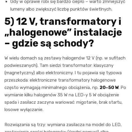
Gdy w oprawie robi się bardzo ciepło – warto zmniejszyć
lumeny albo zwiększyć liczbę punktów świetlnych.
5) 12 V, transformatory i
„halogenowe” instalacje
– gdzie są schody?
W wielu domach są zestawy halogenów 12 V (np. w sufitach
podwieszanych). Tam siedzi transformator: klasyczny
(magnetyczny) albo elektroniczny. I tu pojawia się typowa
przeszkoda: elektroniczne transformatory halogenowe
często wymagają minimalnego obciążenia, np.
20–50 W
. Po
wymianie kilku halogenów 35 W na LED-y 5 W obciążenie
spada i zasilacz zaczyna wariować: migotanie, brak startu,
losowe wyłączanie.
Rozwiązania są trzy: wymiana zasilacza na model do LED,
zostawienie części halogenów (średni pomysł) albo