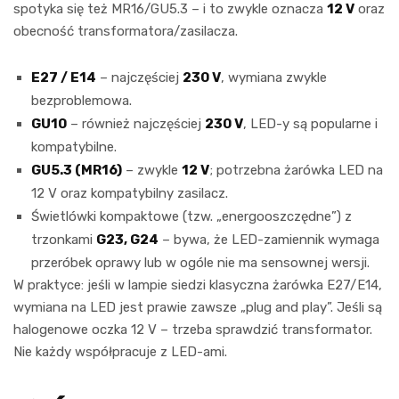
spotyka się też MR16/GU5.3 – i to zwykle oznacza
12 V
oraz
obecność transformatora/zasilacza.
E27 / E14
– najczęściej
230 V
, wymiana zwykle
bezproblemowa.
GU10
– również najczęściej
230 V
, LED-y są popularne i
kompatybilne.
GU5.3 (MR16)
– zwykle
12 V
; potrzebna żarówka LED na
12 V oraz kompatybilny zasilacz.
Świetlówki kompaktowe (tzw. „energooszczędne”) z
trzonkami
G23, G24
– bywa, że LED-zamiennik wymaga
przeróbek oprawy lub w ogóle nie ma sensownej wersji.
W praktyce: jeśli w lampie siedzi klasyczna żarówka E27/E14,
wymiana na LED jest prawie zawsze „plug and play”. Jeśli są
halogenowe oczka 12 V – trzeba sprawdzić transformator.
Nie każdy współpracuje z LED-ami.