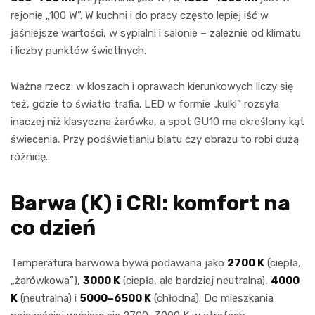
rejonie „100 W”. W kuchni i do pracy często lepiej iść w
jaśniejsze wartości, w sypialni i salonie – zależnie od klimatu
i liczby punktów świetlnych.
Ważna rzecz: w kloszach i oprawach kierunkowych liczy się
też, gdzie to światło trafia. LED w formie „kulki” rozsyła
inaczej niż klasyczna żarówka, a spot GU10 ma określony kąt
świecenia. Przy podświetlaniu blatu czy obrazu to robi dużą
różnicę.
Barwa (K) i CRI: komfort na
co dzień
Temperatura barwowa bywa podawana jako
2700 K
(ciepła,
„żarówkowa”),
3000 K
(ciepła, ale bardziej neutralna),
4000
K
(neutralna) i
5000–6500 K
(chłodna). Do mieszkania