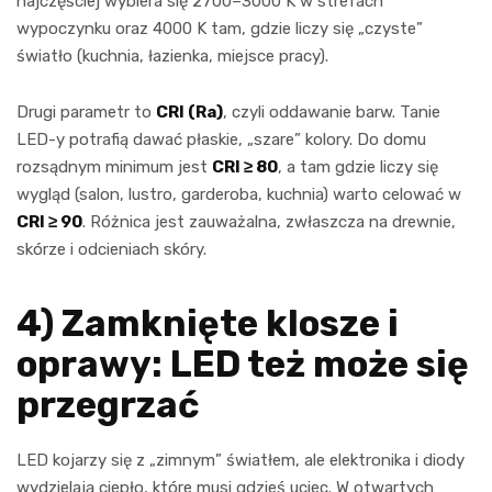
najczęściej wybiera się 2700–3000 K w strefach
wypoczynku oraz 4000 K tam, gdzie liczy się „czyste”
światło (kuchnia, łazienka, miejsce pracy).
Drugi parametr to
CRI (Ra)
, czyli oddawanie barw. Tanie
LED-y potrafią dawać płaskie, „szare” kolory. Do domu
rozsądnym minimum jest
CRI ≥ 80
, a tam gdzie liczy się
wygląd (salon, lustro, garderoba, kuchnia) warto celować w
CRI ≥ 90
. Różnica jest zauważalna, zwłaszcza na drewnie,
skórze i odcieniach skóry.
4) Zamknięte klosze i
oprawy: LED też może się
przegrzać
LED kojarzy się z „zimnym” światłem, ale elektronika i diody
wydzielają ciepło, które musi gdzieś uciec. W otwartych