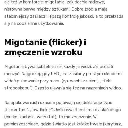
ale też w komforcie: migotanie, zakłócenia radiowe,
nierówna barwa między sztukami. Dobre źródła mają
stabilniejszy zasilacz i lepszą kontrolę jakości, a to przekłada
się na codzienne użytkowanie.
Migotanie (flicker) i
zmęczenie wzroku
Migotanie bywa subtelne i nie każdy je widzi, ale potrafi
męczyć. Najgorzej, gdy LED jest zasilany prostym układem i
widać pulsowanie przy ruchu (np. wachlarz cieni, „efekt
stroboskopu”). Często ujawnia się też na nagraniach wideo.
Na opakowaniach czasem pojawiają się deklaracje typu
„flicker free”, „low flicker”. Jeśli oświetlenie ma działać długo
(biurko, kuchnia, warsztat), to ma znaczenie. W
pomieszczeniach, gdzie światło jest krótkotrwałe (korytarz,