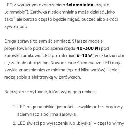
LED z wyraźnym oznaczeniem
ściemnialna
(często
„dimmable”). Żarówka nieściemnialna może działać „jako
tako”, ale bardzo często będzie migać, buczeć albo skróci
żywotność.
Druga sprawa to sam ściemniacz. Starsze modele
projektowano pod obciążenia rzędu
40–300 W
i pod
żarówki żarnikowe. LED potrafi mieć
6–10 W
i w układzie robi
się za małe obciążenie. Nowoczesne ściemniacze LED mają
zwykle znacznie niższe minima (np. od kilku watów) i lepiej
radzą sobie z elektroniką w żarówkach.
Najczęstsze sytuacje, które wymagają reakcji:
LED miga na niskiej jasności – zwykle potrzebny inny
ściemniacz albo inna żarówka.
LED świeci po wyłączeniu lub „błyska” – często winny