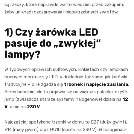
są rzeczy, które naprawdę warto wiedzieć przed zakupem,
żeby uniknąć rozczarowania i niepotrzebnych zwrotów.
1) Czy żarówka LED
pasuje do „zwykłej”
lampy?
W typowych oprawach sufitowych, kinkietach czy lampkach
nocnych montuje się LED-y dokładnie tak samo jak żarówki
tradycyjne – o ile zgadza się
trzonek
i
napięcie zasilania
.
Brzmi banalnie, ale tu pojawia się największa pułapka: część
lamp (zwłaszcza starsze systemy halogenowe) działa na
12
V
, a nie na
230 V
.
Najczęściej spotykane trzonki w domu to E27 (duży gwint),
E14 (mały gwint) oraz GU10 (spoty na 230 V). W halogenach