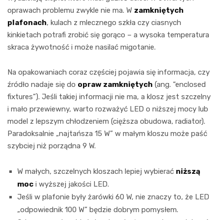
oprawach problemu zwykle nie ma. W
zamkniętych
plafonach
, kulach z mlecznego szkła czy ciasnych
kinkietach potrafi zrobić się gorąco – a wysoka temperatura
skraca żywotność i może nasilać migotanie.
Na opakowaniach coraz częściej pojawia się informacja, czy
źródło nadaje się do
opraw zamkniętych
(ang. “enclosed
fixtures”). Jeśli takiej informacji nie ma, a klosz jest szczelny
i mało przewiewny, warto rozważyć LED o niższej mocy lub
model z lepszym chłodzeniem (cięższa obudowa, radiator).
Paradoksalnie „najtańsza 15 W” w małym kloszu może paść
szybciej niż porządna 9 W.
W małych, szczelnych kloszach lepiej wybierać
niższą
moc
i wyższej jakości LED.
Jeśli w plafonie były żarówki 60 W, nie znaczy to, że LED
„odpowiednik 100 W” będzie dobrym pomysłem.