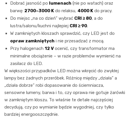
Dobrać jasność po
lumenach
(nie po watach) oraz
barwę:
2700–3000 K
do relaksu,
4000 K
do pracy.
Do miejsc „na co dzień” wybrać
CRI ≥ 80
, a do
lustra/salonu/kuchni najlepiej
CRI ≥ 90
.
W zamkniętych kloszach sprawdzić, czy LED jest do
opraw zamkniętych
i nie przesadzać z mocą.
Przy halogenach
12 V
ocenić, czy transformator ma
minimalne obciążenie – w razie problemów wymienić na
zasilacz do LED.
W większości przypadków LED można wkręcić do zwykłej
lampy bez żadnych przeróbek. Różnicę między „działa” a
„działa dobrze” robi dopasowanie do ściemniacza,
sensowne lumeny, barwa i to, czy oprawa nie gotuje żarówki
w zamkniętym kloszu. To właśnie te detale najczęściej
decydują, czy po wymianie będzie wygodniej, czy tylko
bardziej energooszczędnie.