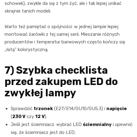
schowek), zwykle da się z tym żyć, ale i tak lepiej unikać
skrajnie tanich modeli.
Warto też pamiętać o spójności: w jednej lampie lepiej
montować żarówki z tej samej serii. Mieszanie różnych
producentów i temperatur barwowych często kończy się
„łatą” kolorystyczną.
7) Szybka checklista
przed zakupem LED do
zwykłej lampy
Sprawdzić
trzonek
(E27/E14/GU10/GU5.3) i
napięcie
(
230 V
czy
12 V
).
Jeśli jest ściemniacz: wybrać LED
ściemnialny
i upewnić
się, że ściemniacz jest do LED.