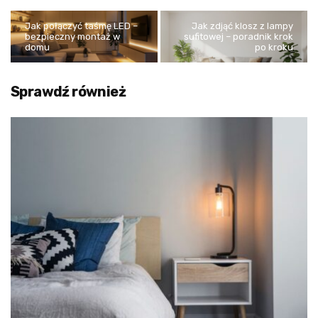
Jak połączyć taśmę LED –
Jak zdjąć klosz z lampy
bezpieczny montaż w
sufitowej – poradnik krok
domu
po kroku
Sprawdź również