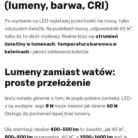
(lumeny, barwa, CRI)
Po wymianie na LED najłatwiej przestrzelić nie mocą, tylko
odczuciem światła. Na pudełkach kuszą „odpowiedniki 60 W”,
tylko że to skrót myślowy. Realnie liczy się
strumień
świetlny w lumenach
,
temperatura barwowa w
kelwinach
i jakość oddawania kolorów.
Lumeny zamiast watów:
proste przełożenie
Waty mówiły głównie o tym, ile prądu pobiera żarówka. LED-
y są wydajne, więc
8 W
może świecić jak dawne
60 W
.
Dlatego do porównań lepiej brać lumeny:
Dla orientacji: okolice
400–500 lm
to światło „jak 40 W”,
800–900 lm
przypomina „60 W”, a
1500–1600 lm
jest w