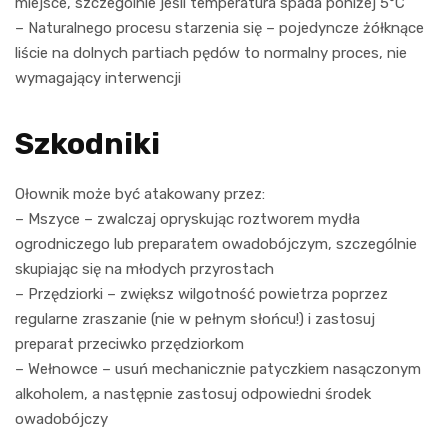
miejsce, szczególnie jeśli temperatura spada poniżej 5°C
– Naturalnego procesu starzenia się – pojedyncze żółknące
liście na dolnych partiach pędów to normalny proces, nie
wymagający interwencji
Szkodniki
Ołownik może być atakowany przez:
– Mszyce – zwalczaj opryskując roztworem mydła
ogrodniczego lub preparatem owadobójczym, szczególnie
skupiając się na młodych przyrostach
– Przędziorki – zwiększ wilgotność powietrza poprzez
regularne zraszanie (nie w pełnym słońcu!) i zastosuj
preparat przeciwko przędziorkom
– Wełnowce – usuń mechanicznie patyczkiem nasączonym
alkoholem, a następnie zastosuj odpowiedni środek
owadobójczy