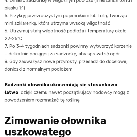
4. Umieść sadzonkę w wilgotnym podłożu (mieszanka torfu i
piasku 1:1)
5. Przykryj przezroczystym pojemnikiem lub folią, tworząc
mini szklarenkę, która utrzyma wysoką wilgotność
6. Utrzymuj stałą wilgotność podłoża i temperaturę około
22-25°C
7. Po 3-4 tygodniach sadzonki powinny wytworzyć korzenie
– delikatnie pociągnij za sadzonkę, aby sprawdzić opór
8. Gdy zauważysz nowe przyrosty, przesadź do docelowej
doniczki z normalnym podłożem
Sadzonki ołownika ukorzeniają się stosunkowo
łatwo
, dzięki czemu nawet początkujący hodowcy mogą z
powodzeniem rozmnażać tę roślinę.
Zimowanie ołownika
uszkowatego