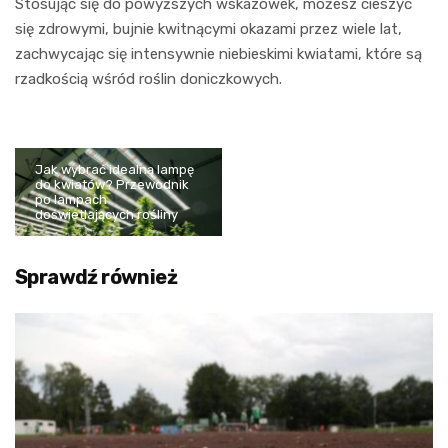
Stosując się do powyższych wskazówek, możesz cieszyć
się zdrowymi, bujnie kwitnącymi okazami przez wiele lat,
zachwycając się intensywnie niebieskimi kwiatami, które są
rzadkością wśród roślin doniczkowych.
Jak wybrać idealną lampę
do kwiatów? Przewodnik
po lampach
doświetlających rośliny
Sprawdź również