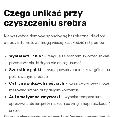
Czego unikać przy
czyszczeniu srebra
Nie wszystkie domowe sposoby są bezpieczne. Niektóre
porady internetowe mogą więcej zaszkodzić niż pomóc.
Wybielacz i chlor
– reagują ze srebrem tworząc trwałe
przebarwienia, których nie da się usunąć
Szorstkie gąbki
– rysują powierzchnię, szczególnie na
polerowanym srebrze
Cytryna w dużych ilościach
– kwas cytrynowy może
matować srebro przy długim kontakcie
Automatyczne zmywarki
– wysoka temperatura i
agresywne detergenty niszczą patynę i mogą uszkodzić
srebro
Srebro z oksydowanymi elementami (celowo zaczernionych