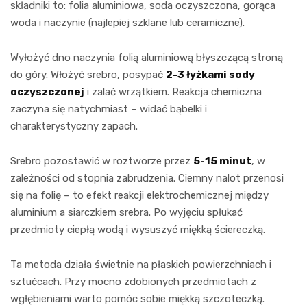
składniki to: folia aluminiowa, soda oczyszczona, gorąca
woda i naczynie (najlepiej szklane lub ceramiczne).
Wyłożyć dno naczynia folią aluminiową błyszczącą stroną
do góry. Włożyć srebro, posypać
2-3 łyżkami sody
oczyszczonej
i zalać wrzątkiem. Reakcja chemiczna
zaczyna się natychmiast – widać bąbelki i
charakterystyczny zapach.
Srebro pozostawić w roztworze przez
5-15 minut
, w
zależności od stopnia zabrudzenia. Ciemny nalot przenosi
się na folię – to efekt reakcji elektrochemicznej między
aluminium a siarczkiem srebra. Po wyjęciu spłukać
przedmioty ciepłą wodą i wysuszyć miękką ściereczką.
Ta metoda działa świetnie na płaskich powierzchniach i
sztućcach. Przy mocno zdobionych przedmiotach z
wgłębieniami warto pomóc sobie miękką szczoteczką.