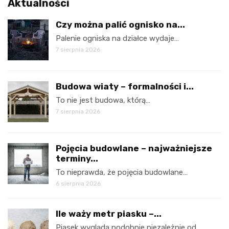
Aktualności
Czy można palić ognisko na...
Palenie ogniska na działce wydaje…
7 sierpnia 2026
Budowa wiaty – formalności i...
To nie jest budowa, którą…
7 sierpnia 2026
Pojęcia budowlane – najważniejsze
terminy...
To nieprawda, że pojęcia budowlane…
6 sierpnia 2026
Ile waży metr piasku –...
Piasek wygląda podobnie niezależnie od…