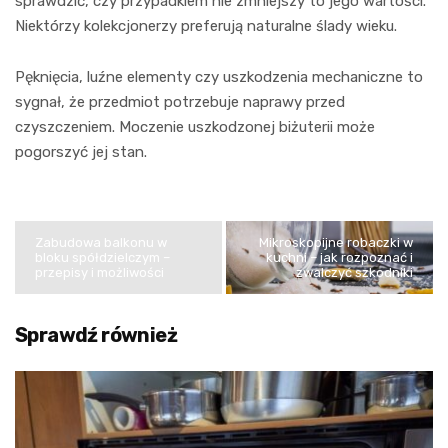
sprawdzić, czy przypadkiem nie zmniejszy to jego wartości.
Niektórzy kolekcjonerzy preferują naturalne ślady wieku.
Pęknięcia, luźne elementy czy uszkodzenia mechaniczne to
sygnał, że przedmiot potrzebuje naprawy przed
czyszczeniem. Moczenie uszkodzonej biżuterii może
pogorszyć jej stan.
Zabudowa balkonu w
Mikroskopijne robaczki w
bloku spółdzielczym –
kuchni – jak rozpoznać i
przepisy i możliwości
zwalczyć szkodniki
Sprawdź również