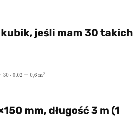
t kubik, jeśli mam 30 takich
m
=
30
⋅
0
,
02
=
0
,
6
m
3
×150 mm, długość 3 m (1