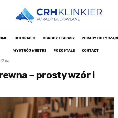
DOMU
DEKORACJE
OGRODY I TARASY
PORADY DOTYCZĄCE
WYSTRÓJ WNĘTRZ
POZOSTAŁE
KONTAKT
86
rewna – prosty wzór i