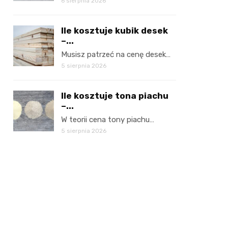
6 sierpnia 2026
Ile kosztuje kubik desek
–...
Musisz patrzeć na cenę desek…
5 sierpnia 2026
Ile kosztuje tona piachu
–...
W teorii cena tony piachu…
5 sierpnia 2026