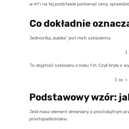
w m³ i na tej podstawie porównać ceny, sprawdzić 
Co dokładnie oznacza
Jednostką „kubika” jest metr sześcienny:
1
To objętość sześcianu o boku 1 m. Czyli bryła o w
1
m
Podstawowy wzór: ja
Jeśli masz element drewniany o prostokątnym przek
prostopadłościanu: