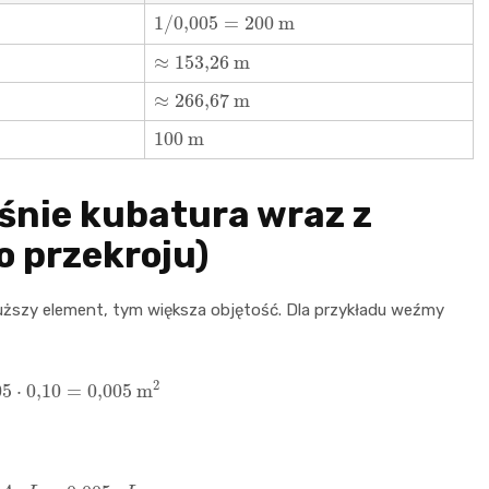
1
/
0,005
=
200
m
≈
153
,
26
m
≈
266
,
67
m
100
m
ośnie kubatura wraz z
o przekroju)
dłuższy element, tym większa objętość. Dla przykładu weźmy
5
⋅
0
,
10
=
0,005
m
2
=
A
⋅
L
=
0,005
⋅
L