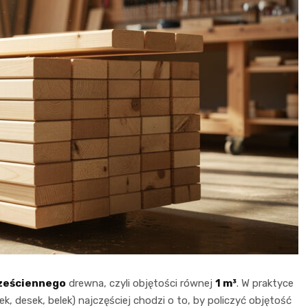
sześciennego
drewna, czyli objętości równej
1 m³
. W praktyce
k, desek, belek) najczęściej chodzi o to, by policzyć objętość