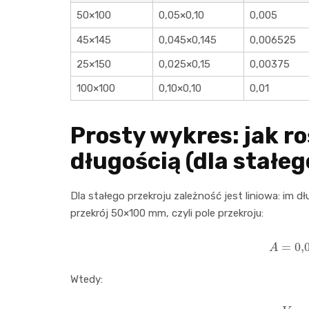
50×100
0,05×0,10
0,005
45×145
0,045×0,145
0,006525
25×150
0,025×0,15
0,00375
100×100
0,10×0,10
0,01
Prosty wykres: jak r
długością (dla stałeg
Dla stałego przekroju zależność jest liniowa: im 
przekrój 50×100 mm, czyli pole przekroju:
A
=
0
,
0
Wtedy:
V