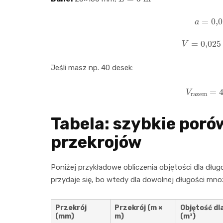
a
=
0
V
=
0,025
Jeśli masz np. 40 desek:
V
razem
=
Tabela: szybkie poró
przekrojów
Poniżej przykładowe obliczenia objętości dla długoś
przydaje się, bo wtedy dla dowolnej długości mno
Przekrój
Przekrój (m ×
Objętość dl
(mm)
m)
(m³)