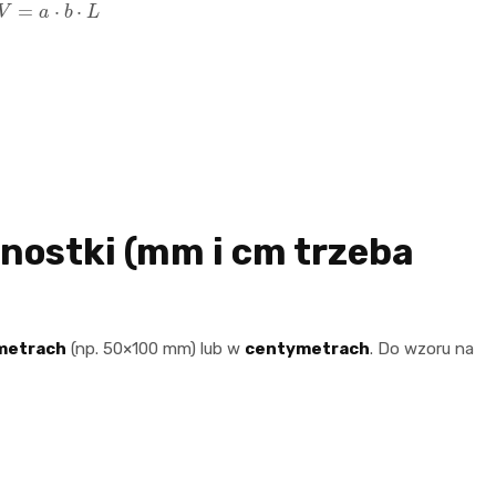
V
=
a
⋅
b
⋅
L
dnostki (mm i cm trzeba
metrach
(np. 50×100 mm) lub w
centymetrach
. Do wzoru na