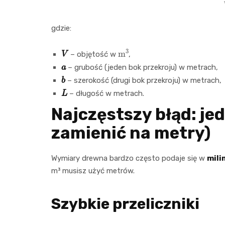
gdzie:
V
m
3
– objętość w
,
a
– grubość (jeden bok przekroju) w metrach,
b
– szerokość (drugi bok przekroju) w metrach,
L
– długość w metrach.
Najczęstszy błąd: je
zamienić na metry)
Wymiary drewna bardzo często podaje się w
mili
m³ musisz użyć metrów.
Szybkie przeliczniki