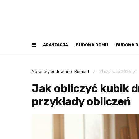
ARANŻACJA
BUDOWA DOMU
BUDOWA 
Materiały budowlane
Remont
21 czerwca 2026
/
/
Jak obliczyć kubik d
przykłady obliczeń