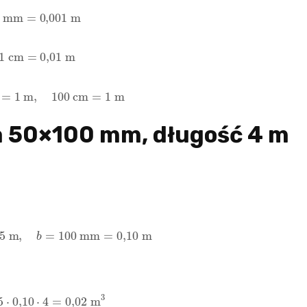
1
mm
=
0,001
m
1
cm
=
0
,
01
m
mm
=
1
m
,
100
cm
=
1
m
a 50×100 mm, długość 4 m
05
m
,
b
=
100
mm
=
0
,
10
m
5
⋅
0
,
10
⋅
4
=
0
,
02
m
3