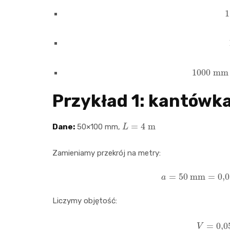
1000
Przykład 1: kantówk
L
=
4
m
Dane:
50×100 mm,
Zamieniamy przekrój na metry:
a
=
50
mm
=
0
,
Liczymy objętość:
V
=
0
,
0