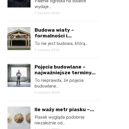
Palenie ogniska na działce
wydaje…
7 sierpnia 2026
Budowa wiaty –
formalności i...
To nie jest budowa, którą…
7 sierpnia 2026
Pojęcia budowlane –
najważniejsze terminy...
To nieprawda, że pojęcia
budowlane…
6 sierpnia 2026
Ile waży metr piasku –...
Piasek wygląda podobnie
niezależnie od…