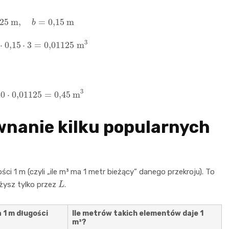
,025
m
,
b
=
0
,
15
m
⋅
0
,
15
⋅
3
=
0,011
25
m
3
40
⋅
0,011
25
=
0
,
45
m
3
wnanie kilku popularnych
ci 1 m (czyli „ile m³ ma 1 metr bieżący” danego przekroju). To
L
żysz tylko przez
.
a 1 m długości
Ile metrów takich elementów daje 1
m³?