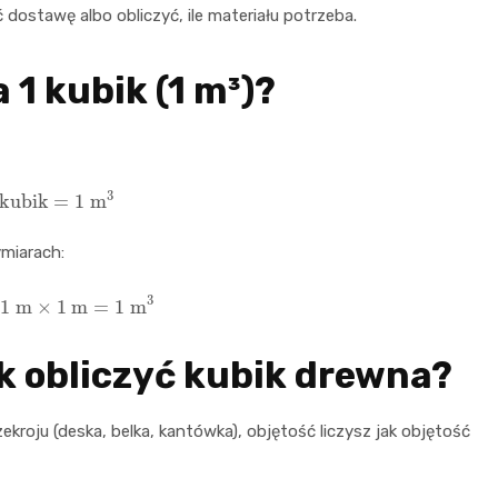
dostawę albo obliczyć, ile materiału potrzeba.
 1 kubik (1 m³)?
kubik
=
1
m
3
ymiarach:
×
1
m
×
1
m
=
1
m
3
k obliczyć kubik drewna?
roju (deska, belka, kantówka), objętość liczysz jak objętość