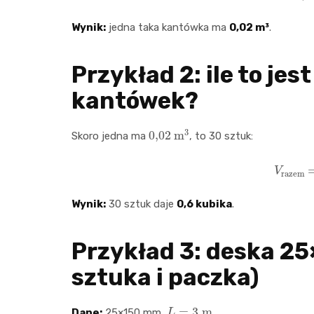
Wynik:
jedna taka kantówka ma
0,02 m³
.
Przykład 2: ile to jes
kantówek?
0
,
02
m
3
Skoro jedna ma
, to 30 sztuk:
V
raze
Wynik:
30 sztuk daje
0,6 kubika
.
Przykład 3: deska 25
sztuka i paczka)
L
=
3
m
Dane:
25×150 mm,