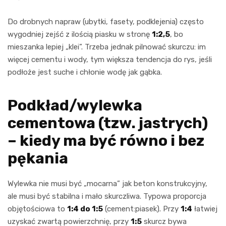
Do drobnych napraw (ubytki, fasety, podklejenia) często
wygodniej zejść z ilością piasku w stronę
1:2,5
, bo
mieszanka lepiej „klei”. Trzeba jednak pilnować skurczu: im
więcej cementu i wody, tym większa tendencja do rys, jeśli
podłoże jest suche i chłonie wodę jak gąbka.
Podkład/wylewka
cementowa (tzw. jastrych)
– kiedy ma być równo i bez
pękania
Wylewka nie musi być „mocarna” jak beton konstrukcyjny,
ale musi być stabilna i mało skurczliwa. Typowa proporcja
objętościowa to
1:4 do 1:5
(cement:piasek). Przy
1:4
łatwiej
uzyskać zwartą powierzchnię, przy
1:5
skurcz bywa