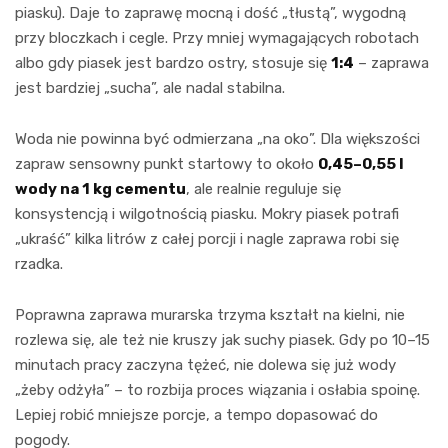
piasku). Daje to zaprawę mocną i dość „tłustą”, wygodną
przy bloczkach i cegle. Przy mniej wymagających robotach
albo gdy piasek jest bardzo ostry, stosuje się
1:4
– zaprawa
jest bardziej „sucha”, ale nadal stabilna.
Woda nie powinna być odmierzana „na oko”. Dla większości
zapraw sensowny punkt startowy to około
0,45–0,55 l
wody na 1 kg cementu
, ale realnie reguluje się
konsystencją i wilgotnością piasku. Mokry piasek potrafi
„ukraść” kilka litrów z całej porcji i nagle zaprawa robi się
rzadka.
Poprawna zaprawa murarska trzyma kształt na kielni, nie
rozlewa się, ale też nie kruszy jak suchy piasek. Gdy po 10–15
minutach pracy zaczyna tężeć, nie dolewa się już wody
„żeby odżyła” – to rozbija proces wiązania i osłabia spoinę.
Lepiej robić mniejsze porcje, a tempo dopasować do
pogody.