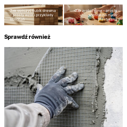
Jak obliczyć kubik drewna
Jak zrobić glinę – prosty
– prosty wzór i przykłady
sposób na masę
obliczeń
plastyczną
Sprawdź również