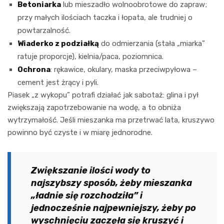
Betoniarka
lub mieszadło wolnoobrotowe do zapraw;
przy małych ilościach taczka i łopata, ale trudniej o
powtarzalność.
Wiaderko z podziałką
do odmierzania (stała „miarka”
ratuje proporcje), kielnia/paca, poziomnica.
Ochrona
: rękawice, okulary, maska przeciwpyłowa –
cement jest żrący i pyli.
Piasek „z wykopu” potrafi działać jak sabotaż: glina i pył
zwiększają zapotrzebowanie na wodę, a to obniża
wytrzymałość. Jeśli mieszanka ma przetrwać lata, kruszywo
powinno być czyste i w miarę jednorodne.
Zwiększanie ilości wody to
najszybszy sposób, żeby mieszanka
„ładnie się rozchodziła” i
jednocześnie najpewniejszy, żeby po
wyschnięciu zaczęła się kruszyć i