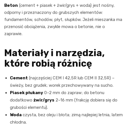
Beton
(cement + piasek + żwir/grys + woda) jest nośny,
odporny i przeznaczony do grubszych elementów:
fundamentów, schodów, płyt, słupków. Jeżeli mieszanka ma
przenosić obciążenia, zwykle mowa o betonie, nie o
zaprawie.
Materiały i narzędzia,
które robią różnicę
Cement
(najczęściej CEM I 42,5R lub CEM II 32,5R) –
świeży, bez grudek; worek przechowywany na sucho.
Piasek płukany
0–2 mm do zapraw; do betonu
dodatkowo
żwir/grys
2–16 mm (frakcję dobiera się do
grubości elementu).
Woda
czysta, bez oleju i błota; zimą najlepiej letnia, latem
chłodna.