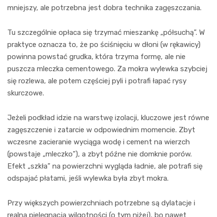
mniejszy, ale potrzebna jest dobra technika zagęszczania.
Tu szczególnie opłaca się trzymać mieszankę „półsuchą”. W
praktyce oznacza to, że po ściśnięciu w dłoni (w rękawicy)
powinna powstać grudka, która trzyma formę, ale nie
puszcza mleczka cementowego. Za mokra wylewka szybciej
się rozlewa, ale potem częściej pyli i potrafi łapać rysy
skurczowe.
Jeżeli podkład idzie na warstwę izolacji, kluczowe jest równe
zagęszczenie i zatarcie w odpowiednim momencie. Zbyt
wczesne zacieranie wyciąga wodę i cement na wierzch
(powstaje „mleczko”), a zbyt późne nie domknie porów.
Efekt „szkła” na powierzchni wygląda ładnie, ale potrafi się
odspajać płatami, jeśli wylewka była zbyt mokra.
Przy większych powierzchniach potrzebne są dylatacje i
realna pielęgnacja wilgotności (o tym niżej), bo nawet