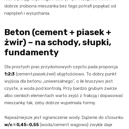
dobrze zrobiona mieszanka bez tego potrafi popękać od
naprężeń i wysychania.
Beton (cement + piasek +
żwir) – na schody, słupki,
fundamenty
Dla prostych prac przydomowych często pada proporcja
1:2:3
(cement:piasek:żwir) objętościowo. To dobry punkt
wyjścia dla betonu „uniwersalnego”, o ile kruszywo jest
czyste, a woda pod kontrolą. Przy bardzo grubym żwirze
albo cienkich elementach warto zejść z frakcją i dopasować
mieszankę tak, żeby dobrze wypełniała formę.
Najważniejsze jest ograniczenie wody. Dążenie do stosunku
w/c ≈ 0,45–0,55
(woda/cement wagowo) zwykle daje