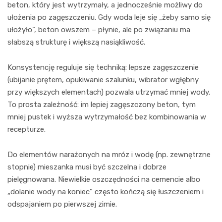
beton, który jest wytrzymały, a jednocześnie możliwy do
ułożenia po zagęszczeniu. Gdy woda leje się „żeby samo się
ułożyło”, beton owszem – płynie, ale po związaniu ma
słabszą strukturę i większą nasiąkliwość.
Konsystencję reguluje się techniką: lepsze zagęszczenie
(ubijanie prętem, opukiwanie szalunku, wibrator wgłębny
przy większych elementach) pozwala utrzymać mniej wody.
To prosta zależność: im lepiej zagęszczony beton, tym
mniej pustek i wyższa wytrzymałość bez kombinowania w
recepturze.
Do elementów narażonych na mróz i wodę (np. zewnętrzne
stopnie) mieszanka musi być szczelna i dobrze
pielęgnowana. Niewielkie oszczędności na cemencie albo
„dolanie wody na koniec” często kończą się łuszczeniem i
odspajaniem po pierwszej zimie.