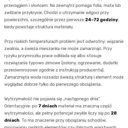
przeciągiem i słońcem. Na zewnątrz pomaga folia, mata lub
zwilżane przykrycie. Chodzi o utrzymanie wilgoci przy
powierzchni, szczególnie przez pierwsze
24–72 godziny
,
kiedy powstaje struktura materiału.
Przy niskich temperaturach problem jest odwrotny: wiązanie
zwalnia, a świeża mieszanka nie może zamarznąć. Przy
ryzyku przymrozku prace odkłada się albo stosuje
rozwiązania typowo zimowe (osłony, ogrzewanie, dodatki
przeciwmrozowe zgodnie z instrukcją producenta).
Zamarznięta woda rozsadzi świeżą strukturę i element może
wyglądać dobrze tylko do pierwszego obciążenia.
Wytrzymałość nie pojawia się „następnego dnia”.
Orientacyjnie: po
7 dniach
materiał ma znaczną część
wytrzymałości, ale pełny potencjał zwykle liczy się po
28
dniach
. To ma znaczenie przy obciążaniu schodów,
mocowaniu ciężkich elementów czy dalszych warstwach