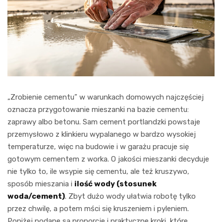
„Zrobienie cementu” w warunkach domowych najczęściej
oznacza przygotowanie mieszanki na bazie cementu:
zaprawy albo betonu. Sam cement portlandzki powstaje
przemysłowo z klinkieru wypalanego w bardzo wysokiej
temperaturze, więc na budowie i w garażu pracuje się
gotowym cementem z worka. O jakości mieszanki decyduje
nie tylko to, ile wsypie się cementu, ale też kruszywo,
sposób mieszania i
ilość wody (stosunek
woda/cement)
. Zbyt dużo wody ułatwia robotę tylko
przez chwilę, a potem mści się kruszeniem i pyleniem.
Poniżej podane są proporcje i praktyczne kroki, które