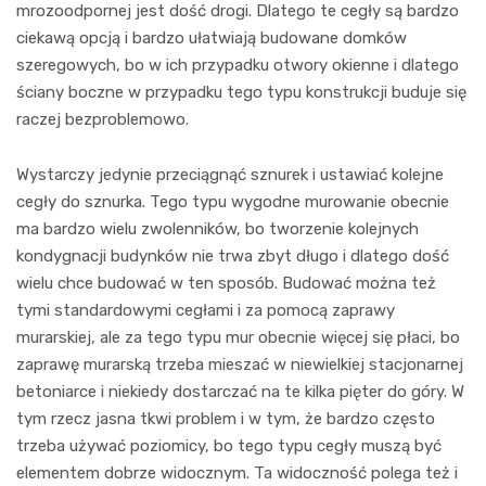
mrozoodpornej jest dość drogi. Dlatego te cegły są bardzo
ciekawą opcją i bardzo ułatwiają budowane domków
szeregowych, bo w ich przypadku otwory okienne i dlatego
ściany boczne w przypadku tego typu konstrukcji buduje się
raczej bezproblemowo.
Wystarczy jedynie przeciągnąć sznurek i ustawiać kolejne
cegły do sznurka. Tego typu wygodne murowanie obecnie
ma bardzo wielu zwolenników, bo tworzenie kolejnych
kondygnacji budynków nie trwa zbyt długo i dlatego dość
wielu chce budować w ten sposób. Budować można też
tymi standardowymi cegłami i za pomocą zaprawy
murarskiej, ale za tego typu mur obecnie więcej się płaci, bo
zaprawę murarską trzeba mieszać w niewielkiej stacjonarnej
betoniarce i niekiedy dostarczać na te kilka pięter do góry. W
tym rzecz jasna tkwi problem i w tym, że bardzo często
trzeba używać poziomicy, bo tego typu cegły muszą być
elementem dobrze widocznym. Ta widoczność polega też i