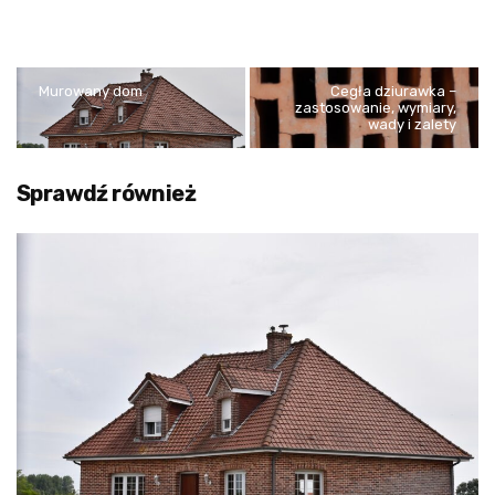
Murowany dom
Cegła dziurawka –
zastosowanie, wymiary,
wady i zalety
Sprawdź również