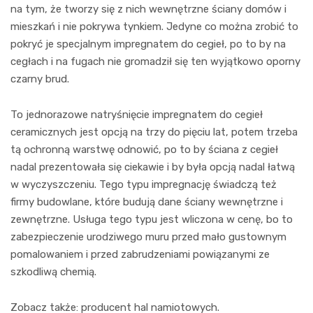
na tym, że tworzy się z nich wewnętrzne ściany domów i
mieszkań i nie pokrywa tynkiem. Jedyne co można zrobić to
pokryć je specjalnym impregnatem do cegieł, po to by na
cegłach i na fugach nie gromadził się ten wyjątkowo oporny
czarny brud.
To jednorazowe natryśnięcie impregnatem do cegieł
ceramicznych jest opcją na trzy do pięciu lat, potem trzeba
tą ochronną warstwę odnowić, po to by ściana z cegieł
nadal prezentowała się ciekawie i by była opcją nadal łatwą
w wyczyszczeniu. Tego typu impregnację świadczą też
firmy budowlane, które budują dane ściany wewnętrzne i
zewnętrzne. Usługa tego typu jest wliczona w cenę, bo to
zabezpieczenie urodziwego muru przed mało gustownym
pomalowaniem i przed zabrudzeniami powiązanymi ze
szkodliwą chemią.
Zobacz także: producent hal namiotowych.