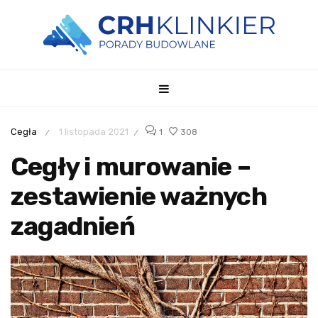
Cegła
1 listopada 2021
1
308
/
/
Cegły i murowanie –
zestawienie ważnych
zagadnień